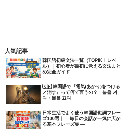
人気記事
韓国語初級文法一覧（TOPIKⅠレベ
ル）｜初心者が最初に覚える文法まと
め完全ガイド
🇰🇷 韓国語で『電気(あかり)をつける
／消す』って何て言うの？｜불을 켜
다・불을 끄다
日常生活でよく使う韓国語動詞フレー
ズ100選｜― 毎日の会話が一気に広が
る基本フレーズ集 ―