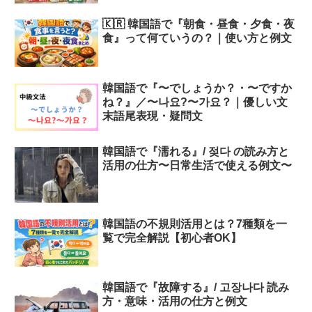
🇰🇷 韓国語で『朝食・昼食・夕食・夜
食』って何ていうの？｜使い方と例文
韓国語で『〜でしょうか？・〜ですか
ね？』／〜나요?〜가요？｜優しい文
末語尾表現・疑問文
韓国語で『濡れる』/ 젖다 の読み方と
活用の仕方〜日常生活で使える例文〜
韓国語の不規則活用とは？7種類を一
覧で完全解説【初心者OK】
韓国語で『故障する』/ 고장나다 読み
方・意味・活用の仕方と例文