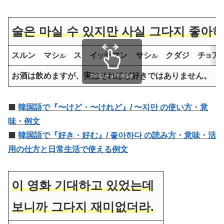
술은 마실 수 있지만 사실 그다지 좋아하
スルン マシ
ス イ
チマン サシ
クダジ チ
ア
ル
ツ
ル
ヨ
お酒は飲めますが、実は
それほど
好きではありません。
スクロールできます
⬛️
韓国語で『〜けど・〜けれど』/ 〜지만 の使い方・意
味・例文
⬛️
韓国語で『好き・好む』/ 좋아하다 の読み方・意味・活
用の仕方と日常生活で使える例文
이 영화 기대하고 있었는데
보니까 그다지 재미없더라.