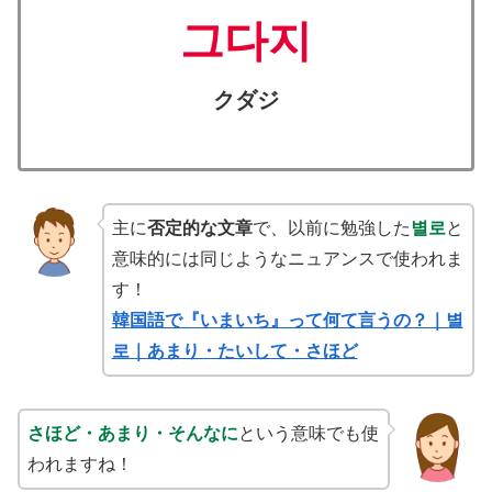
그다지
クダジ
主に
否定的な文章
で、以前に勉強した
별로
と
意味的には同じようなニュアンスで使われま
す！
韓国語で『いまいち』って何て言うの？｜별
로｜あまり・たいして・さほど
さほど・あまり・そんなに
という意味でも使
われますね！