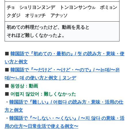
チ
シ
リヨンヌンデ トンヨンサンウ
ボミ
ン
ヨ
ヨ
ル
ヨ
クダジ オリ
チ アナ
ソ
ヨプ
ツ
初めての料理だったけど、動画を見ると
それほど
難しくなかったよ。
⬛️
韓国語で『初めての・最初の』/ 첫 の読み方・意味・使
い方と例文
⬛️
韓国語で『〜だけど・〜けど・〜ので』/ 〜는데/〜은
데/〜ㄴ데 の使い方と例文｜ヌンデ
⬛️
동영상
：動画
⬛️
어렵지 않았어：難しくなかった
・
韓国語で『難しい』/ 어렵다 の読み方・意味・活用の仕
方と例文
・
韓国語で『〜しない・〜くない』/ 〜지 않다 の意味・活
用の仕方〜日常生活で使える例文〜