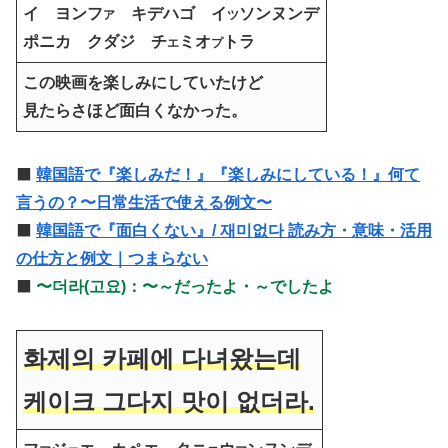
イ ヨンフ
キデハゴ イ
ソンヌンデ
ア
ツ
ポニカ クダジ チ
ミオ
トラ
エ
プ
この映画を楽しみにしていたけど
見たら
さほど
面白くなかった。
⬛️
韓国語で『楽しみだ！』『楽しみにしている！』何て
言うの？〜日常生活で使える例文〜
⬛️
韓国語で『面白くない』/ 재미없다 読み方・意味・活用
の仕方と例文｜つまらない
⬛️
〜
더라(고요)：〜～だったよ・～でしたよ
화제의 카페에 다녀왔는데
케이크 그다지 맛이 없더라.