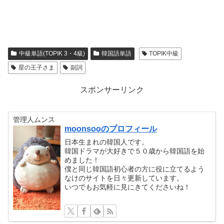
中級単語(TOPIK 3・4級)
韓国語単語
TOPIK中級
星の王子さま
副詞
スポンサーリンク
管理人ムンス
moonsooのプロフィール
日本生まれの韓国人です。
韓国ドラマが大好きで５０歳から韓国語を始
めました！
僕と同じ韓国語初心者の方に役に立てるよう
なけのサイトを日々更新しています。
いつでもお気軽に見にきてくださいね！