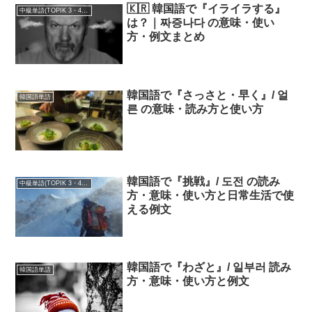
🇰🇷 韓国語で『イライラする』
中級単語(TOPIK 3・4級)
は？｜짜증나다 の意味・使い
方・例文まとめ
韓国語で『さっさと・早く』/ 얼
韓国語単語
른 の意味・読み方と使い方
韓国語で『挑戦』/ 도전 の読み
中級単語(TOPIK 3・4級)
方・意味・使い方と日常生活で使
える例文
韓国語で『わざと』/ 일부러 読み
韓国語単語
方・意味・使い方と例文