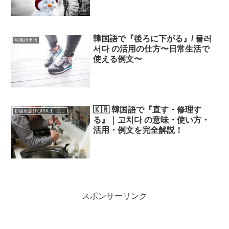
韓国語で『後ろに下がる』/ 물러
韓国語単語
서다 の活用の仕方〜日常生活で
使える例文〜
🇰🇷 韓国語で『直す・修理す
初級単語(TOPIK 1・2級)
る』｜고치다 の意味・使い方・
活用・例文を完全解説！
スポンサーリンク