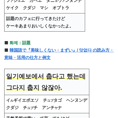
フ
ジ
エ カペエ タニ
ウ
ンヌンデ
ア
エ
ヨ
ア
ケイク クダジ マシ オプトラ
話題のカフェに行ってきたけど
ケーキあまりおいしくなかったよ。
⬛️
화제：話題
⬛️
韓国語で『美味しくない・まずい』/ 맛없다 の読み方・
意味・活用の仕方と例文
일기예보에서 춥다고 했는데
그다지 춥지 않잖아.
イ
ギイエボエソ チ
タゴ ヘンヌンデ
ル
ユプ
クダジ チ
チ アンチ
ナ
ユプ
ヤ