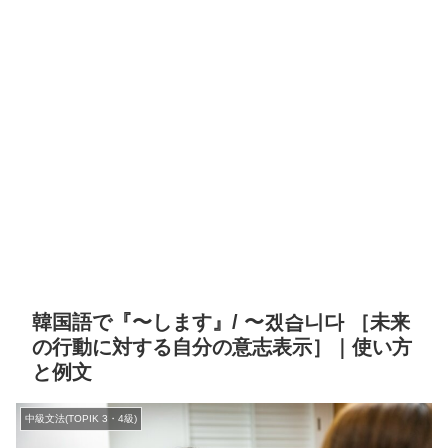
韓国語で『〜します』/ 〜겠습니다 ［未来
の行動に対する自分の意志表示］｜使い方
と例文
中級文法(TOPIK 3・4級)