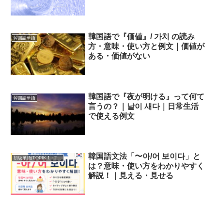
韓国語で『価値』/ 가치 の読み
韓国語単語
方・意味・使い方と例文｜価値が
ある・価値がない
韓国語で『夜が明ける』って何て
韓国語単語
言うの？｜날이 새다｜日常生活
で使える例文
韓国語文法「〜아/어 보이다」と
初級単語(TOPIK 1・2級)
は？意味・使い方をわかりやすく
解説！｜見える・見せる