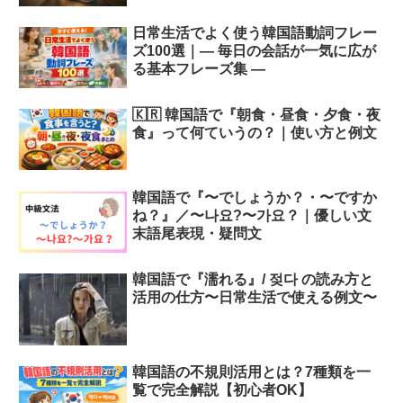
日常生活でよく使う韓国語動詞フレー
ズ100選｜― 毎日の会話が一気に広が
る基本フレーズ集 ―
🇰🇷 韓国語で『朝食・昼食・夕食・夜
食』って何ていうの？｜使い方と例文
韓国語で『〜でしょうか？・〜ですか
ね？』／〜나요?〜가요？｜優しい文
末語尾表現・疑問文
韓国語で『濡れる』/ 젖다 の読み方と
活用の仕方〜日常生活で使える例文〜
韓国語の不規則活用とは？7種類を一
覧で完全解説【初心者OK】