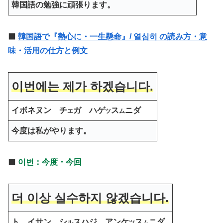
韓国語の勉強に頑張ります。
⬛️
韓国語で『熱心に・一生懸命』/ 열심히 の読み方・意
味・活用の仕方と例文
이번에는 제가 하겠습니다.
イボネヌン チ
ガ ハゲ
ス
ニダ
エ
ツ
ム
今度は私がやります。
⬛️
이번：今度・今回
더 이상 실수하지 않겠습니다.
ト
イサン シ
スハジ アンケ
ス
ニダ
ル
ツ
ム