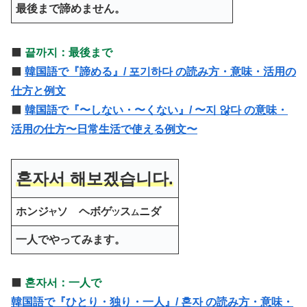
最後まで諦めません。
⬛️
끝까지：最後まで
⬛️
韓国語で『諦める』/ 포기하다 の読み方・意味・活用の
仕方と例文
⬛️
韓国語で『〜しない・〜くない』/ 〜지 않다 の意味・
活用の仕方〜日常生活で使える例文〜
혼자서 해보겠습니다.
ホンジ
ソ ヘボゲ
ス
ニダ
ヤ
ツ
ム
一人でやってみます。
⬛️
혼자서：一人で
韓国語で『ひとり・独り・一人』/ 혼자 の読み方・意味・