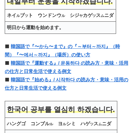
내일부터 운동을 시작하겠습니다.
ネイ
ブ
ト ウンドンウ
シジ
カゲ
ス
ニダ
ル
ツ
ル
ヤ
ツ
ム
明日から運動を始めます。
⬛️
韓国語で『〜から〜まで』の『～부터～까지』（時
間）『〜에서～까지』（場所）の使い方
⬛️
韓国語で『運動する』/ 운동하다 の読み方・意味・活用
の仕方と日常生活で使える例文
⬛️
韓国語で『始める』/ 시작하다 の読み方・意味・活用の
仕方と日常生活で使える例文
한국어 공부를 열심히 하겠습니다.
ハングゴ コンブル
ヨ
シミ ハゲ
ス
ニダ
ル
ル
ツ
ム