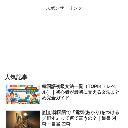
スポンサーリンク
人気記事
韓国語初級文法一覧（TOPIKⅠレベ
ル）｜初心者が最初に覚える文法まと
め完全ガイド
🇰🇷 韓国語で『電気(あかり)をつける
／消す』って何て言うの？｜불을 켜
다・불을 끄다