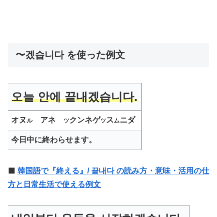
〜겠습니다 を使った例文
오늘 안에 끝내겠습니다.
オヌ
アネ
クンネゲ
ス
ニダ
ル
ツ
ツ
ム
今日中に終わらせます。
⬛️
韓国語で『終える』/ 끝내다 の読み方・意味・活用の仕
方と日常生活で使える例文