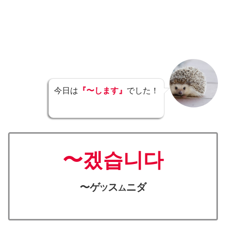
今日は
『〜します』
でした！
〜겠습니다
〜ゲ
ス
ニダ
ツ
ム