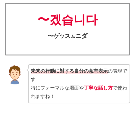
〜겠습니다
〜ゲ
ス
ニダ
ツ
ム
未来の行動に対する自分の意志表示
の表現で
す！
特にフォーマルな場面や
丁寧な話し方
で使わ
れますね！