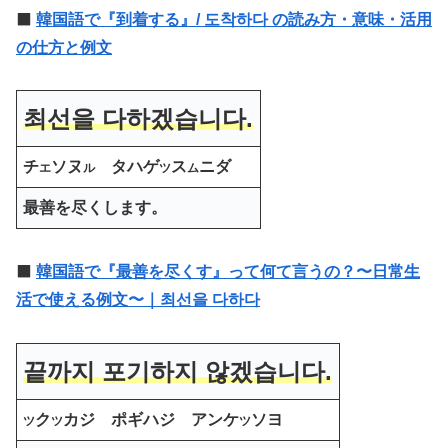
⬛️
韓国語で『到着する』/ 도착하다 の読み方・意味・活用
の仕方と例文
최선을 다하겠습니다.
チ
ソヌ
タハゲ
ス
ニダ
エ
ル
ツ
ム
最善を尽くします。
⬛️
韓国語で『最善を尽くす』って何て言うの？〜日常生
活で使える例文〜｜
최선을 다하다
끝까지 포기하지 않겠습니다.
ク
カジ ポギハジ アンケ
ソヨ
ツ
ツ
ツ