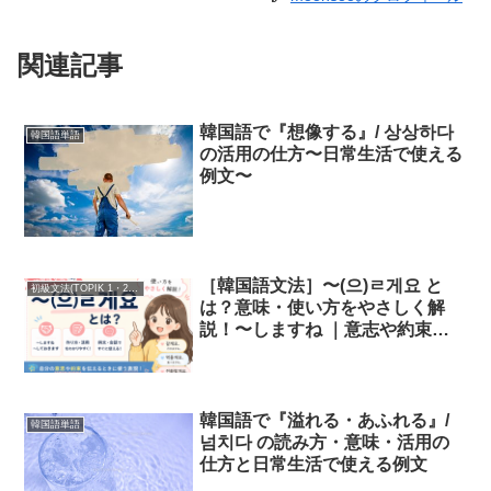
関連記事
韓国語で『想像する』/ 상상하다
韓国語単語
の活用の仕方〜日常生活で使える
例文〜
［韓国語文法］〜(으)ㄹ게요 と
初級文法(TOPIK 1・2級)
は？意味・使い方をやさしく解
説！〜しますね ｜意志や約束を
表す文法
韓国語で『溢れる・あふれる』/
韓国語単語
넘치다 の読み方・意味・活用の
仕方と日常生活で使える例文