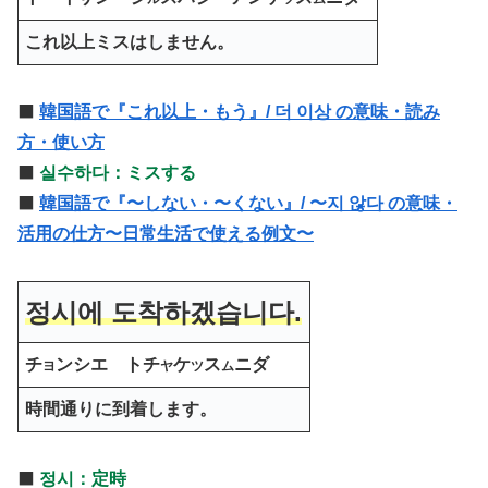
これ以上ミスはしません。
⬛️
韓国語で『これ以上・もう』/ 더 이상 の意味・読み
方・使い方
⬛️
실수하다：ミスする
⬛️
韓国語で『〜しない・〜くない』/ 〜지 않다 の意味・
活用の仕方〜日常生活で使える例文〜
정시에 도착하겠습니다.
チ
ンシエ トチ
ケ
ス
ニダ
ヨ
ヤ
ツ
ム
時間通りに到着します。
⬛️
정시：定時