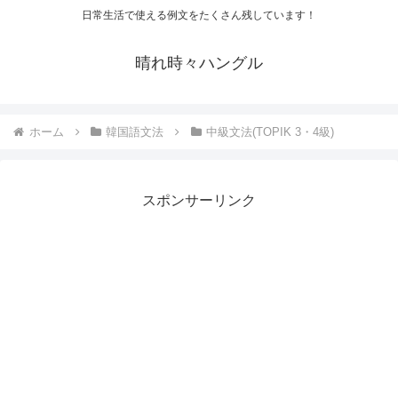
日常生活で使える例文をたくさん残しています！
晴れ時々ハングル
ホーム
韓国語文法
中級文法(TOPIK 3・4級)
スポンサーリンク