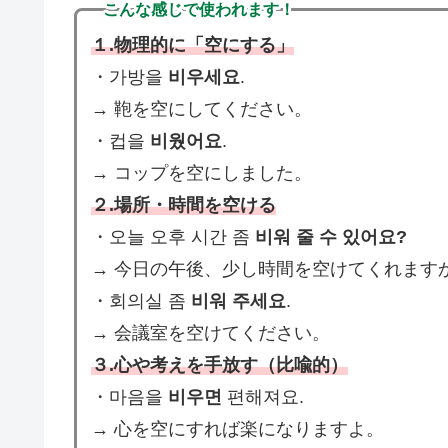
こんな感じで使われます！
１.物理的に「空にする」
・가방을
비우세요
.
→ 鞄を空にしてください。
・컵을
비웠어요
.
→ コップを空にしました。
２.場所・時間を空ける
・오늘 오후 시간 좀
비워 줄 수 있어요?
→ 今日の午後、少し時間を空けてくれます
・회의실 좀
비워 주세요
.
→ 会議室を空けてください。
３.心や考えを手放す（比喩的）
・마음을
비우면
편해져요.
→ 心を空にすれば楽になりますよ。