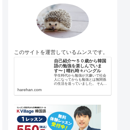
このサイトを運営しているムンスです。
自己紹介〜５０歳から韓国
語の勉強を楽しんでいま
す〜 | 晴れ時々ハングル
学生時代から勉強が大嫌いで社会
人になってからも勉強とは無関係
の生活を送っていました。 そんな
私がどうして韓国語の勉強を始め
harehan.com
たのか？ 自己紹介 年齢は５５歳で
す。 在日韓国人３世で小さい頃は
自分が韓国人とは全く知らずに小
学校低学年？の頃まで自