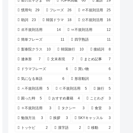
星の王子さま
66
TOPIK高級
60
連語
29
慣用句
29
フレーズ
26
ㄹ不規則活用
25
助詞
23
韓国ドラマ
18
으不規則活用
16
르不規則活用
14
ㅂ不規則活用
12
簡単フレーズ
11
四字熟語
11
梨泰院クラス
10
韓国旅行
10
接続詞
8
連体形
7
文末表現
7
まとめ記事
7
ドラマフレーズ
6
買い物
6
気になる単語
6
形容動詞
5
ㅅ不規則活用
5
ㄷ不規則活用
5
旅行
5
困った時
5
おすすめ書籍
4
ことわざ
3
ㅎ不規則活用
3
タクシー
3
食堂
3
勉強方法
3
挨拶
3
SKYキャッスル
3
トッケビ
2
漢字語
2
移動
2