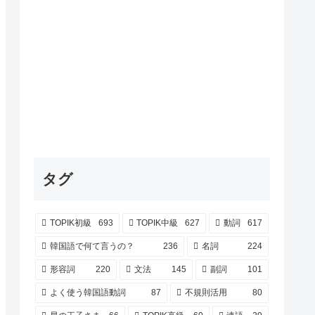
タグ
TOPIK初級
693
TOPIK中級
627
動詞
617
韓国語で何て言うの？
236
名詞
224
形容詞
220
文法
145
副詞
101
よく使う韓国語動詞
87
不規則活用
80