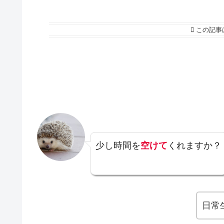
この記事
少し時間を
空けて
くれますか？
日常