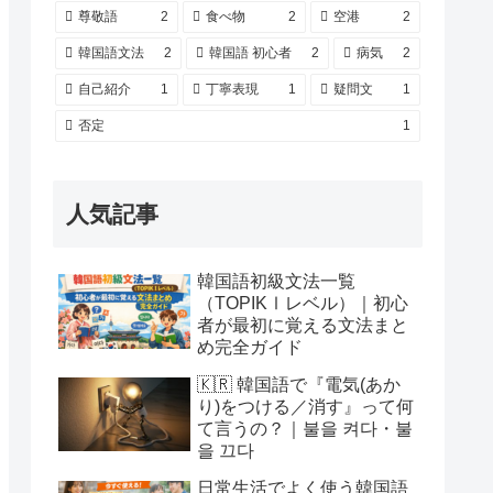
尊敬語
2
食べ物
2
空港
2
韓国語文法
2
韓国語 初心者
2
病気
2
自己紹介
1
丁寧表現
1
疑問文
1
否定
1
人気記事
韓国語初級文法一覧
（TOPIKⅠレベル）｜初心
者が最初に覚える文法まと
め完全ガイド
🇰🇷 韓国語で『電気(あか
り)をつける／消す』って何
て言うの？｜불을 켜다・불
을 끄다
日常生活でよく使う韓国語