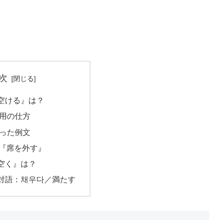
次
空ける』は？
活用の仕方
使った例文
『席を外す』
空く』は？
対語：채우다／満たす