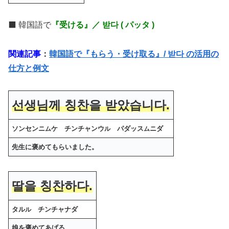
⬛️ 韓国語で
『受ける』／ 받다 ( パッタ )
関連記事
：
韓国語で『もらう・受け取る』/ 받다 の活用の
仕方と例文
선생님께 칭찬을 받았습니다.
ソンセンニ
ケ チンチャンウ
パダッス
ニダ
ム
ル
ム
先生に褒めてもらいました。
딸을 칭찬하다.
タル
チンチャナダ
ル
娘を褒めてあげる。