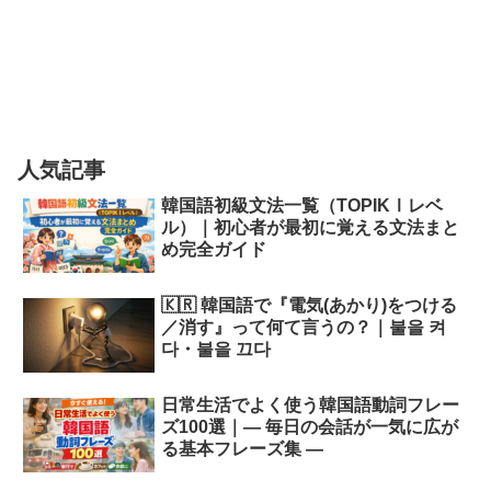
人気記事
韓国語初級文法一覧（TOPIKⅠレベ
ル）｜初心者が最初に覚える文法まと
め完全ガイド
🇰🇷 韓国語で『電気(あかり)をつける
／消す』って何て言うの？｜불을 켜
다・불을 끄다
日常生活でよく使う韓国語動詞フレー
ズ100選｜― 毎日の会話が一気に広が
る基本フレーズ集 ―