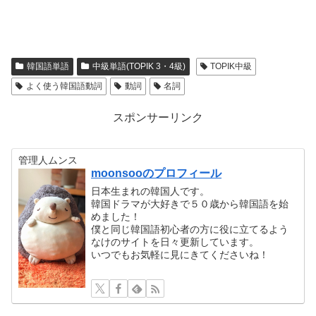
韓国語単語
中級単語(TOPIK 3・4級)
TOPIK中級
よく使う韓国語動詞
動詞
名詞
スポンサーリンク
管理人ムンス
moonsooのプロフィール
日本生まれの韓国人です。
韓国ドラマが大好きで５０歳から韓国語を始
めました！
僕と同じ韓国語初心者の方に役に立てるよう
なけのサイトを日々更新しています。
いつでもお気軽に見にきてくださいね！