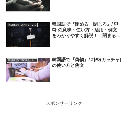
韓国語で『閉める・閉じる』/ 닫
初級単語(TOPIK 1・2級)
다 の意味・使い方・活用・例文
をわかりやすく解説！｜閉まる/
닫히다
韓国語で『偽物』/ 가짜(カッチャ)
初級単語(TOPIK 1・2級)
の使い方と例文
スポンサーリンク