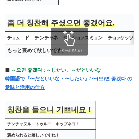
좀 더 칭찬해 주셨으면 좋겠어요.
チ
ド チンチ
ネ ジ
シ
スミ
ン チ
ケ
ソヨ
ヨム
ヤ
ユ
ヨツ
ヨ
ヨツ
ツ
もっと褒めて欲しいです。
スクロールできます
⬛️
～으면 좋겠다 : ～したい、～だといいな
韓国語で『〜だといいな・〜したい』/ 〜(으)면 좋겠다 の
意味と活用の仕方
칭찬을 들으니 기쁘네요！
チンチャヌル トゥルニ キップネヨ！
褒められると嬉しいですね！