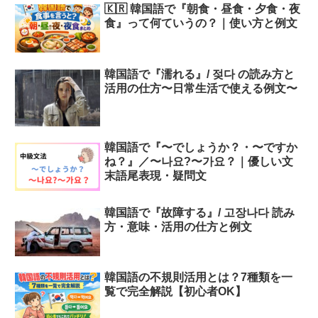
🇰🇷 韓国語で『朝食・昼食・夕食・夜
食』って何ていうの？｜使い方と例文
韓国語で『濡れる』/ 젖다 の読み方と
活用の仕方〜日常生活で使える例文〜
韓国語で『〜でしょうか？・〜ですか
ね？』／〜나요?〜가요？｜優しい文
末語尾表現・疑問文
韓国語で『故障する』/ 고장나다 読み
方・意味・活用の仕方と例文
韓国語の不規則活用とは？7種類を一
覧で完全解説【初心者OK】