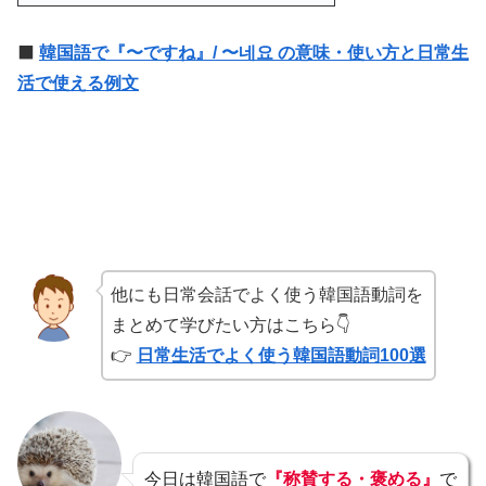
⬛️
韓国語で『〜ですね』/ 〜네요 の意味・使い方と日常生
活で使える例文
他にも日常会話でよく使う韓国語動詞を
まとめて学びたい方はこちら👇
👉
日常生活でよく使う韓国語動詞100選
今日は韓国語で
『称賛する・褒める』
で