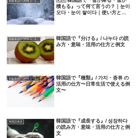
🇰🇷 韓国語で『雪が降る・雪が
初級単語(TOPIK 1・2級)
積もる』って何て言うの？｜눈이
오다・눈이 쌓이다｜使い方と例
文
韓国語で『分ける』/ 나누다 の読
初級単語(TOPIK 1・2級)
み方・意味・活用の仕方と例文
韓国語で『種類』/ 가지・종류 の
初級単語(TOPIK 1・2級)
活用の仕方〜日常生活で使える例
文〜
韓国語で『成長する』/ 성장하다
韓国語単語
の読み方・意味・活用の仕方と例
文