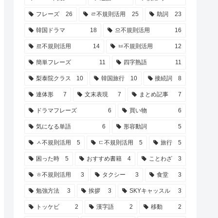
フレーズ
26
ㄹ不規則活用
25
助詞
23
韓国ドラマ
18
으不規則活用
16
르不規則活用
14
ㅂ不規則活用
12
簡単フレーズ
11
四字熟語
11
梨泰院クラス
10
韓国旅行
10
接続詞
8
連体形
7
文末表現
7
まとめ記事
7
ドラマフレーズ
6
買い物
6
気になる単語
6
形容動詞
5
ㅅ不規則活用
5
ㄷ不規則活用
5
旅行
5
困った時
5
おすすめ書籍
4
ことわざ
3
ㅎ不規則活用
3
タクシー
3
食堂
3
勉強方法
3
挨拶
3
SKYキャッスル
3
トッケビ
2
漢字語
2
移動
2