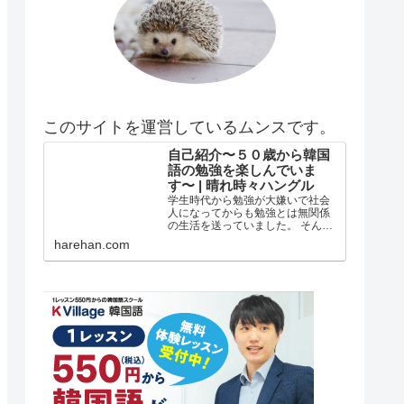
このサイトを運営しているムンスです。
自己紹介〜５０歳から韓国
語の勉強を楽しんでいま
す〜 | 晴れ時々ハングル
学生時代から勉強が大嫌いで社会
人になってからも勉強とは無関係
の生活を送っていました。 そんな
私がどうして韓国語の勉強を始め
harehan.com
たのか？ 自己紹介 年齢は５５歳で
す。 在日韓国人３世で小さい頃は
自分が韓国人とは全く知らずに小
学校低学年？の頃まで自