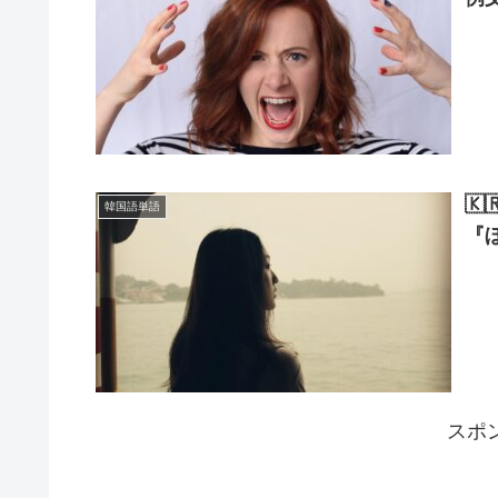

韓国語単語
『
スポ