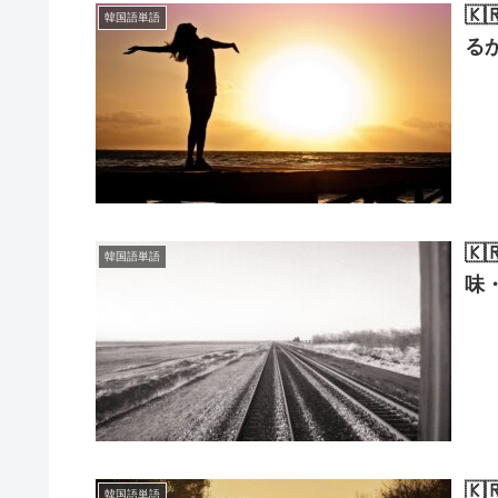

韓国語単語
る

韓国語単語
味

韓国語単語