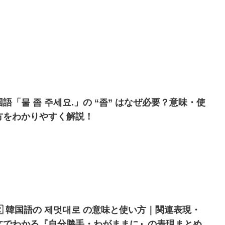
国語「물 좀 주세요.」の “좀” はなぜ必要？意味・使
方をわかりやすく解説！
🇷 韓国語の 제멋대로 の意味と使い方｜関連表現・
文でわかる『自分勝手・わがままに』の表現まとめ