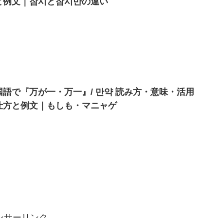
と例文｜잠시と잠시만の違い
国語で『万が一・万一』/ 만약 読み方・意味・活用
仕方と例文｜もしも・マニャゲ
ンサーリンク