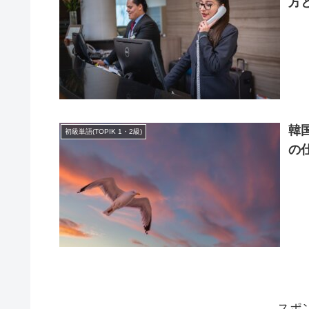
方
韓
初級単語(TOPIK 1・2級)
の
スポ