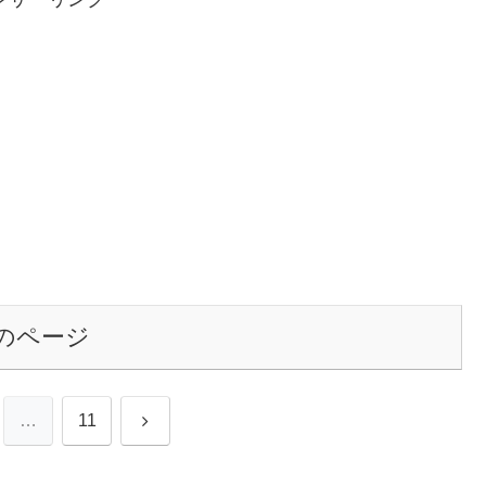
のページ
次
…
11
へ