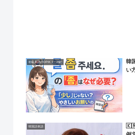
韓
初級単語(TOPIK 1・2級)
い

韓国語単語
例