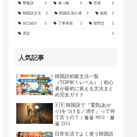
尊敬語
2
食べ物
2
空港
2
韓国語文法
2
韓国語 初心者
2
病気
2
自己紹介
1
丁寧表現
1
疑問文
1
否定
1
人気記事
韓国語初級文法一覧
（TOPIKⅠレベル）｜初心
者が最初に覚える文法まと
め完全ガイド
🇰🇷 韓国語で『電気(あか
り)をつける／消す』って何
て言うの？｜불을 켜다・불
을 끄다
日常生活でよく使う韓国語