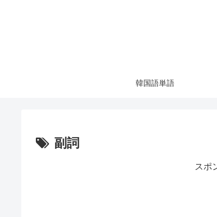
韓国語単語
副詞
スポ