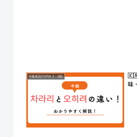

中級単語(TOPIK 3・4級)
味