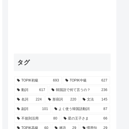
タグ
TOPIK初級
693
TOPIK中級
627
動詞
617
韓国語で何て言うの？
236
名詞
224
形容詞
220
文法
145
副詞
101
よく使う韓国語動詞
87
不規則活用
80
星の王子さま
66
TOPIK高級
60
連語
29
慣用句
29