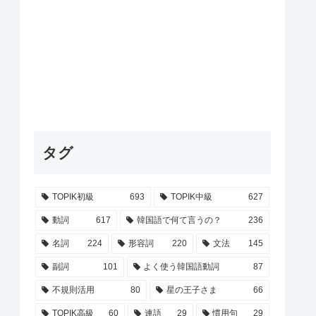
タグ
TOPIK初級
693
TOPIK中級
627
動詞
617
韓国語で何て言うの？
236
名詞
224
形容詞
220
文法
145
副詞
101
よく使う韓国語動詞
87
不規則活用
80
星の王子さま
66
TOPIK高級
60
連語
29
慣用句
29