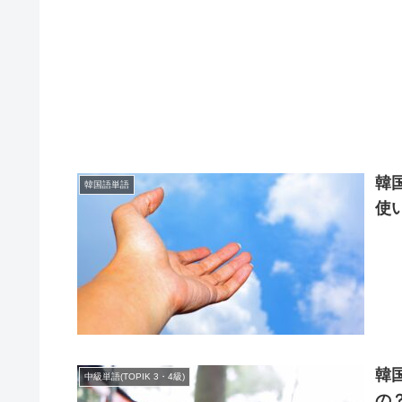
韓
韓国語単語
使
韓
中級単語(TOPIK 3・4級)
の