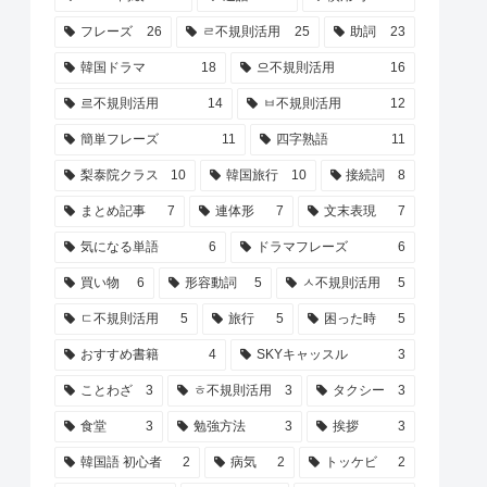
フレーズ
26
ㄹ不規則活用
25
助詞
23
韓国ドラマ
18
으不規則活用
16
르不規則活用
14
ㅂ不規則活用
12
簡単フレーズ
11
四字熟語
11
梨泰院クラス
10
韓国旅行
10
接続詞
8
まとめ記事
7
連体形
7
文末表現
7
気になる単語
6
ドラマフレーズ
6
買い物
6
形容動詞
5
ㅅ不規則活用
5
ㄷ不規則活用
5
旅行
5
困った時
5
おすすめ書籍
4
SKYキャッスル
3
ことわざ
3
ㅎ不規則活用
3
タクシー
3
食堂
3
勉強方法
3
挨拶
3
韓国語 初心者
2
病気
2
トッケビ
2