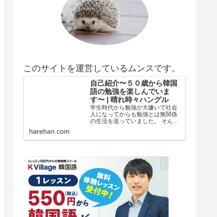
このサイトを運営しているムンスです。
自己紹介〜５０歳から韓国
語の勉強を楽しんでいま
す〜 | 晴れ時々ハングル
学生時代から勉強が大嫌いで社会
人になってからも勉強とは無関係
の生活を送っていました。 そんな
私がどうして韓国語の勉強を始め
harehan.com
たのか？ 自己紹介 年齢は５５歳で
す。 在日韓国人３世で小さい頃は
自分が韓国人とは全く知らずに小
学校低学年？の頃まで自