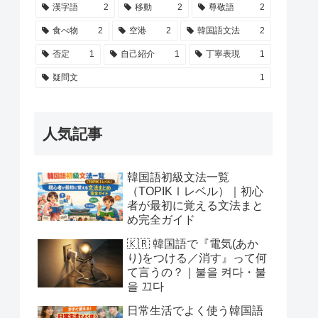
漢字語
2
移動
2
尊敬語
2
食べ物
2
空港
2
韓国語文法
2
否定
1
自己紹介
1
丁寧表現
1
疑問文
1
人気記事
韓国語初級文法一覧
（TOPIKⅠレベル）｜初心
者が最初に覚える文法まと
め完全ガイド
🇰🇷 韓国語で『電気(あか
り)をつける／消す』って何
て言うの？｜불을 켜다・불
을 끄다
日常生活でよく使う韓国語