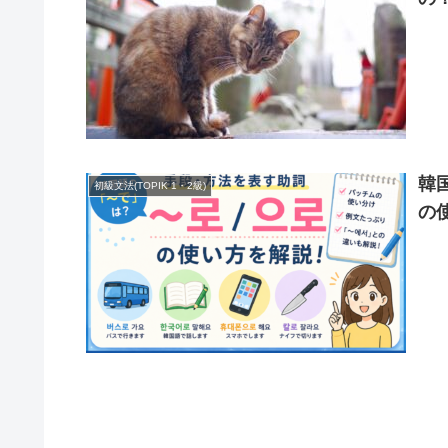
韓
初級文法(TOPIK 1・2級)
の