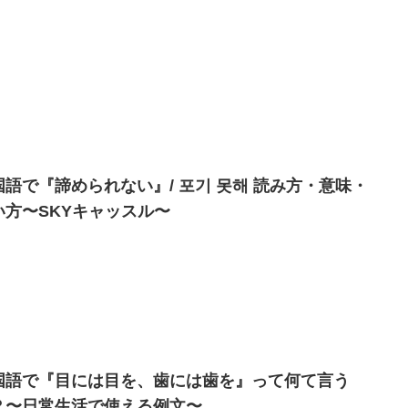
国語で『諦められない』/ 포기 못해 読み方・意味・
い方〜SKYキャッスル〜
国語で『目には目を、歯には歯を』って何て言う
？〜日常生活で使える例文〜