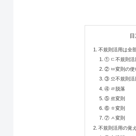
目
不規則活用は全部
① ㄷ不規則
② ㅂ変則の使
③ 으不規則活
④ ㄹ脱落
⑤ 르変則
⑥ ㅎ変則
⑦ ㅅ変則
不規則活用の覚