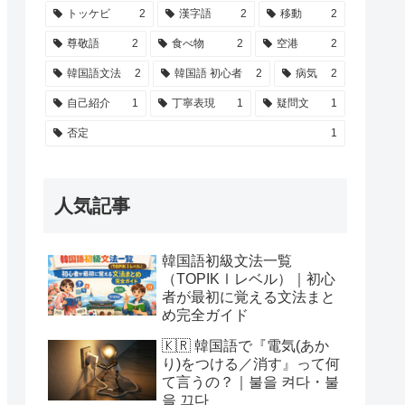
トッケビ
2
漢字語
2
移動
2
尊敬語
2
食べ物
2
空港
2
韓国語文法
2
韓国語 初心者
2
病気
2
自己紹介
1
丁寧表現
1
疑問文
1
否定
1
人気記事
韓国語初級文法一覧
（TOPIKⅠレベル）｜初心
者が最初に覚える文法まと
め完全ガイド
🇰🇷 韓国語で『電気(あか
り)をつける／消す』って何
て言うの？｜불을 켜다・불
을 끄다