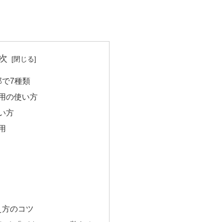
次
で7種類
活用の使い方
い方
用
え方のコツ