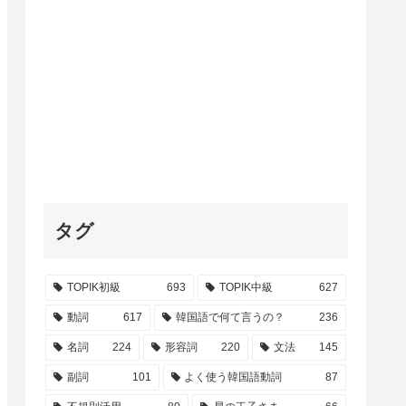
タグ
TOPIK初級
693
TOPIK中級
627
動詞
617
韓国語で何て言うの？
236
名詞
224
形容詞
220
文法
145
副詞
101
よく使う韓国語動詞
87