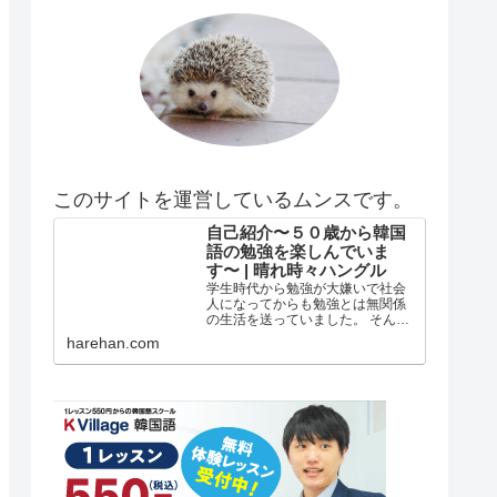
このサイトを運営しているムンスです。
自己紹介〜５０歳から韓国
語の勉強を楽しんでいま
す〜 | 晴れ時々ハングル
学生時代から勉強が大嫌いで社会
人になってからも勉強とは無関係
の生活を送っていました。 そんな
私がどうして韓国語の勉強を始め
harehan.com
たのか？ 自己紹介 年齢は５５歳で
す。 在日韓国人３世で小さい頃は
自分が韓国人とは全く知らずに小
学校低学年？の頃まで自