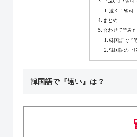
『遠い』/ 멀다
遠く：멀리
まとめ
合わせて読み
韓国語で『近
韓国語のㄹ脱
韓国語で『遠い』は？