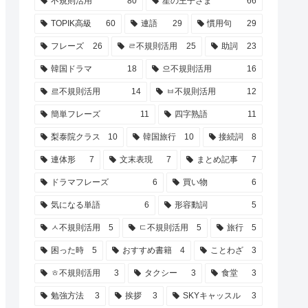
不規則活用
80
星の王子さま
66
TOPIK高級
60
連語
29
慣用句
29
フレーズ
26
ㄹ不規則活用
25
助詞
23
韓国ドラマ
18
으不規則活用
16
르不規則活用
14
ㅂ不規則活用
12
簡単フレーズ
11
四字熟語
11
梨泰院クラス
10
韓国旅行
10
接続詞
8
連体形
7
文末表現
7
まとめ記事
7
ドラマフレーズ
6
買い物
6
気になる単語
6
形容動詞
5
ㅅ不規則活用
5
ㄷ不規則活用
5
旅行
5
困った時
5
おすすめ書籍
4
ことわざ
3
ㅎ不規則活用
3
タクシー
3
食堂
3
勉強方法
3
挨拶
3
SKYキャッスル
3