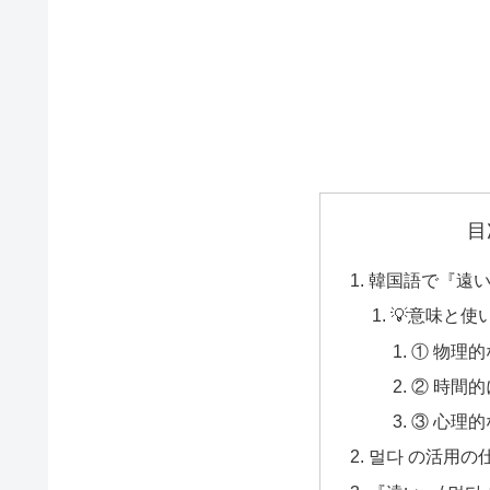
目
韓国語で『遠
💡意味と使
① 物理
② 時間
③ 心理
멀다 の活用の