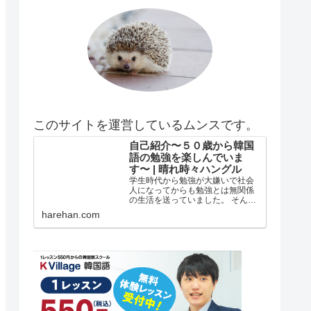
このサイトを運営しているムンスです。
自己紹介〜５０歳から韓国
語の勉強を楽しんでいま
す〜 | 晴れ時々ハングル
学生時代から勉強が大嫌いで社会
人になってからも勉強とは無関係
の生活を送っていました。 そんな
私がどうして韓国語の勉強を始め
harehan.com
たのか？ 自己紹介 年齢は５５歳で
す。 在日韓国人３世で小さい頃は
自分が韓国人とは全く知らずに小
学校低学年？の頃まで自