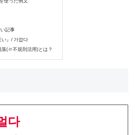
 を使った例文
たい記事
い』/ 가깝다
落(ㄹ不規則活用)とは？
멀다