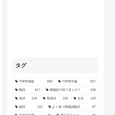
タグ
TOPIK初級
693
TOPIK中級
627
動詞
617
韓国語で何て言うの？
236
名詞
224
形容詞
220
文法
145
副詞
101
よく使う韓国語動詞
87