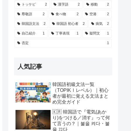
トッケビ
2
漢字語
2
移動
2
尊敬語
2
食べ物
2
空港
2
韓国語文法
2
韓国語 初心者
2
病気
2
自己紹介
1
丁寧表現
1
疑問文
1
否定
1
人気記事
韓国語初級文法一覧
（TOPIKⅠレベル）｜初心
者が最初に覚える文法まと
め完全ガイド
🇰🇷 韓国語で『電気(あか
り)をつける／消す』って何
て言うの？｜불을 켜다・불
을 끄다