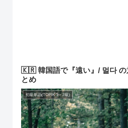
🇰🇷 韓国語で『遠い』/ 멀
とめ
初級単語(TOPIK 1・2級)