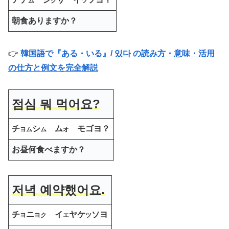
ム
ク
ツ
朝食ありますか？
👉
韓国語で『ある・いる』/ 있다 の読み方・意味・活用
の仕方と例文を完全解説
점심 뭐 먹어요?
チ
シ
ム
モゴヨ？
ヨム
ム
オ
お昼何食べますか？
저녁 예약했어요.
チ
ニ
イ
ヤケ
ソヨ
ヨ
ヨク
エ
ツ