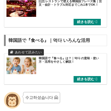
🇰🇷 レストランで使える韓国語フレーズ集｜注
文・会計・トラブル対応までこれ1本でOK！
韓国語で『食べる』｜먹다 いろんな活用
韓国語で『食べる』は？｜먹다 の意味・使い
方・活用をやさしく解説！
수고하셨습니다 🤗