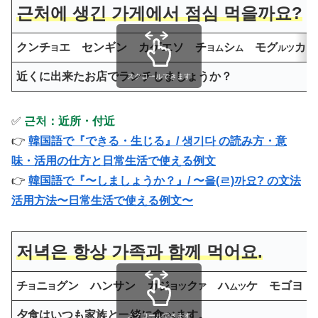
근처에 생긴 가게에서 점심 먹을까요
?
クンチ
エ センギン カゲエソ チ
シ
モグ
カヨ
ヨ
ヨム
ム
ルツ
近くに出来たお店でランチしましょうか？
スクロールできます
✅
근처：近所・付近
👉
韓国語で『できる・生じる』/ 생기다 の読み方・意
味・活用の仕方と日常生活で使える例文
👉
韓国語で『〜しましょうか？』/ 〜을(ㄹ)까요? の文法
活用方法〜日常生活で使える例文〜
저녁은 항상 가족과 함께 먹어요.
チ
ニ
グン ハンサン カジ
ク
ハ
ケ モゴヨ
ヨ
ヨ
ヨツ
ア
ムツ
夕食はいつも家族と一緒に食べます。
スクロールできます