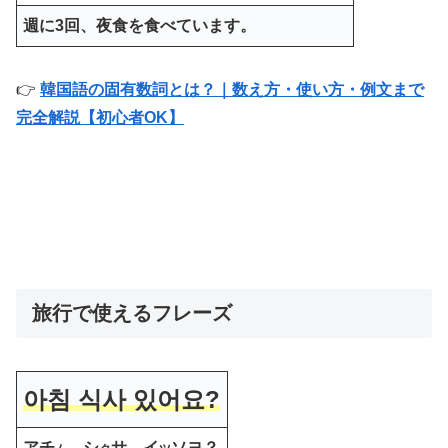
週に3回、夜食を食べています。
👉
韓国語の固有数詞とは？｜数え方・使い方・例文まで
完全解説【初心者OK】
旅行で使えるフレーズ
아침 식사 있어요?
アチ
シ
サ イ
ソヨ？