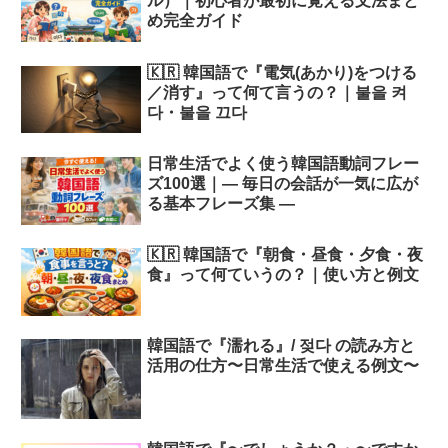
ル）｜初心者が最初に覚える文法まと
め完全ガイド
🇰🇷 韓国語で『電気(あかり)をつける
／消す』って何て言うの？｜불을 켜
다・불을 끄다
日常生活でよく使う韓国語動詞フレー
ズ100選｜― 毎日の会話が一気に広が
る基本フレーズ集 ―
🇰🇷 韓国語で『朝食・昼食・夕食・夜
食』って何ていうの？｜使い方と例文
韓国語で『濡れる』/ 젖다 の読み方と
活用の仕方〜日常生活で使える例文〜