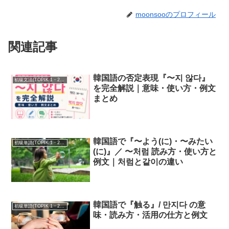
moonsooのプロフィール
関連記事
韓国語の否定表現『〜지 않다』
初級文法(TOPIK 1・2級)
を完全解説｜意味・使い方・例文
まとめ
韓国語で『〜よう(に)・〜みたい
初級単語(TOPIK 1・2級)
(に)』／ 〜처럼 読み方・使い方と
例文｜처럼と같이の違い
韓国語で『触る』/ 만지다 の意
初級単語(TOPIK 1・2級)
味・読み方・活用の仕方と例文