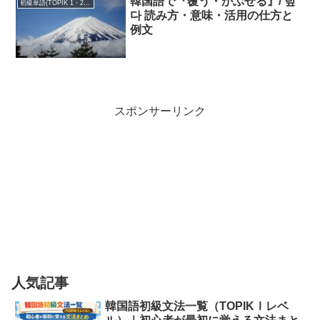
韓国語で『覆う・かぶせる』/ 덮
初級単語(TOPIK 1・2級)
다 読み方・意味・活用の仕方と
例文
スポンサーリンク
人気記事
韓国語初級文法一覧（TOPIKⅠレベ