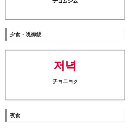
チ
シ
ヨム
ム
夕食・晩御飯
저녁
チ
ニ
ヨ
ヨク
夜食