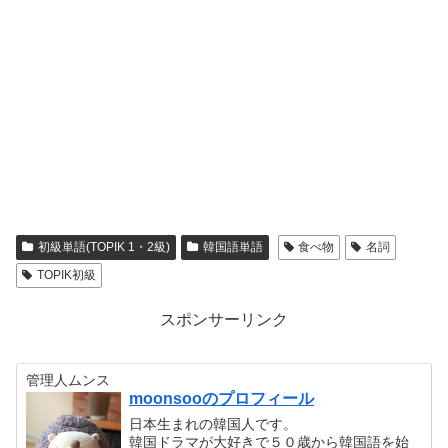
初級単語(TOPIK 1・2級)
韓国語単語
食べ物
名詞
TOPIK初級
スポンサーリンク
管理人ムンス
moonsooのプロフィール
日本生まれの韓国人です。
韓国ドラマが大好きで５０歳から韓国語を始