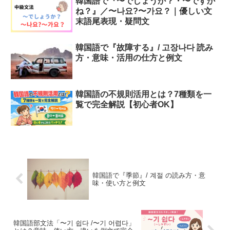
韓国語で『〜でしょうか？・〜ですか
ね？』／〜나요?〜가요？｜優しい文
末語尾表現・疑問文
韓国語で『故障する』/ 고장나다 読み
方・意味・活用の仕方と例文
韓国語の不規則活用とは？7種類を一
覧で完全解説【初心者OK】
韓国語で『季節』/ 계절 の読み方・意
味・使い方と例文
韓国語部文法「〜기 쉽다 /〜기 어렵다」