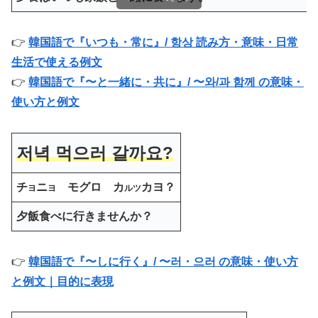
👉
韓国語で『いつも・常に』/ 항상 読み方・意味・日常
生活で使える例文
👉
韓国語で『〜と一緒に・共に』/ 〜와/과 함께 の意味・
使い方と例文
저녁 먹으러 갈까요?
チ
ニ
モグロ カ
カヨ？
ヨ
ヨ
ルツ
夕飯食べに行きませんか？
👉
韓国語で『〜しに行く』/ 〜러・으러 の意味・使い方
と例文｜目的に表現