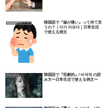
韓国語で『歯が痛い』って何て言
初級単語(TOPIK 1・2級)
うの？｜이가 아프다｜日常生活
で使える例文
韓国語で『悲劇的』/ 비극적 の読
韓国語単語
み方〜日常生活で使える例文〜