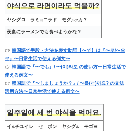
야식으로 라면
이라도
먹을까
?
ヤシグロ ラミ
ニラド モグ
カ？
ヨ
ルツ
夜食にラーメンでも食べようかな？
👉
韓国語で手段・方法を表す助詞【〜で】は『〜로/〜으
로』〜日常生活で使える例文〜
👉
韓国語で『〜でも』/ 〜(이)라도 の使い方〜日常生活で
使える例文〜
👉
韓国語で『〜しましょうか？』/ 〜을(ㄹ)까요? の文法
活用方法〜日常生活で使える例文〜
일주일에 세 번 야식을 먹어요.
イ
チユイレ セ ボン ヤシグ
モゴヨ
ル
ル