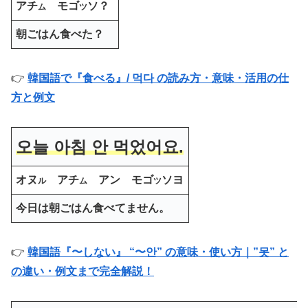
アチ
モゴ
ソ？
ム
ツ
朝ごはん食べた？
👉
韓国語で『食べる』/ 먹다 の読み方・意味・活用の仕
方と例文
오늘 아침 안 먹었어요.
オヌ
アチ
アン モゴ
ソヨ
ル
ム
ツ
今日は朝ごはん食べてません。
👉
韓国語『〜しない』 “〜안” の意味・使い方｜”못” と
の違い・例文まで完全解説！