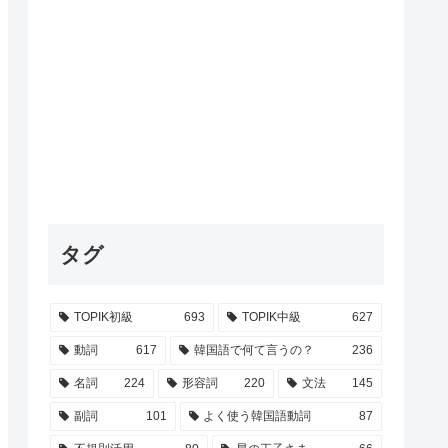
タグ
TOPIK初級
693
TOPIK中級
627
動詞
617
韓国語で何て言うの？
236
名詞
224
形容詞
220
文法
145
副詞
101
よく使う韓国語動詞
87