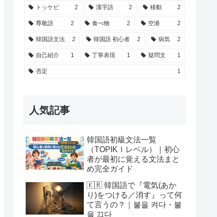
トッケビ
2
漢字語
2
移動
2
尊敬語
2
食べ物
2
空港
2
韓国語文法
2
韓国語 初心者
2
病気
2
自己紹介
1
丁寧表現
1
疑問文
1
否定
1
人気記事
韓国語初級文法一覧
（TOPIKⅠレベル）｜初心
者が最初に覚える文法まと
め完全ガイド
🇰🇷 韓国語で『電気(あか
り)をつける／消す』って何
て言うの？｜불을 켜다・불
을 끄다