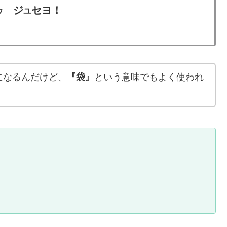
ジ
セヨ！
ウ
ユ
になるんだけど、
『袋』
という意味でもよく使われ