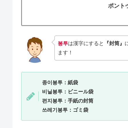
ポント
봉투
は漢字にすると
『封筒』
ます！
종이봉투
：紙袋
비닐봉투
：ビニール袋
편지봉투：手紙の封筒
쓰레기봉투
：ゴミ袋