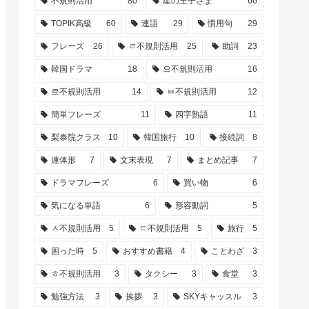
不規則活用
80
星の王子さま
66
TOPIK高級
60
連語
29
慣用句
29
フレーズ
26
ㄹ不規則活用
25
助詞
23
韓国ドラマ
18
으不規則活用
16
르不規則活用
14
ㅂ不規則活用
12
簡単フレーズ
11
四字熟語
11
梨泰院クラス
10
韓国旅行
10
接続詞
8
連体形
7
文末表現
7
まとめ記事
7
ドラマフレーズ
6
買い物
6
気になる単語
6
形容動詞
5
ㅅ不規則活用
5
ㄷ不規則活用
5
旅行
5
困った時
5
おすすめ書籍
4
ことわざ
3
ㅎ不規則活用
3
タクシー
3
食堂
3
勉強方法
3
挨拶
3
SKYキャッスル
3