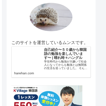
このサイトを運営しているムンスです。
自己紹介〜５０歳から韓国
語の勉強を楽しんでいま
す〜 | 晴れ時々ハングル
学生時代から勉強が大嫌いで社会
人になってからも勉強とは無関係
の生活を送っていました。 そんな
私がどうして韓国語の勉強を始め
harehan.com
たのか？ 自己紹介 年齢は５５歳で
す。 在日韓国人３世で小さい頃は
自分が韓国人とは全く知らずに小
学校低学年？の頃まで自