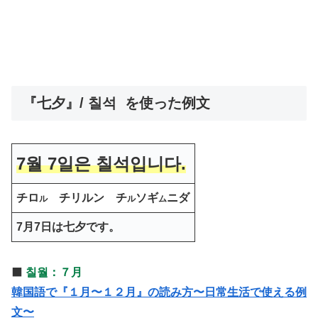
『七夕』/ 칠석 を使った例文
7월 7일은 칠석입니다.
チロ
チリルン チ
ソギ
ニダ
ル
ル
ム
7月7日は七夕です。
⬛️
칠월：７月
韓国語で『１月〜１２月』の読み方〜日常生活で使える例
文〜