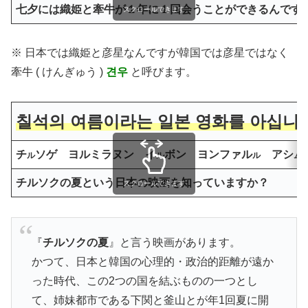
七夕には
織姫
と
牽牛
が１年に１回会うことができるんです
スクロールできます
※ 日本では織姫と彦星なんですが韓国では彦星ではなく
牽牛 ( けんぎゅう )
견우
と呼びます。
칠석의 여름이라는 일본 영화를 아십니
チ
ソゲ ヨルミラヌン イ
ボン ヨンファル
アシ
ル
ル
ル
ム
チルソクの
夏
という日本の映画を知っていますか？
スクロールできます
『
チルソクの夏
』と言う映画があります。
かつて、日本と韓国の心理的・政治的距離が遠か
った時代、この2つの国を結ぶものの一つとし
て、姉妹都市である下関と釜山とが年1回夏に開