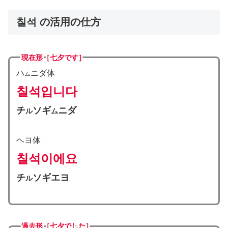
칠석 の活用の仕方
現在形［七夕です］
ハ
ニダ体
ム
칠석
입니다
チ
ソギ
ニダ
ル
ム
ヘヨ体
칠석
이에요
チ
ソギエヨ
ル
過去形［七夕でした］