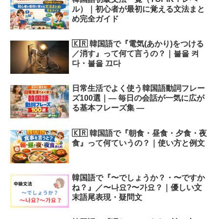
ル）｜初心者が最初に覚える文法まと
め完全ガイド
🇰🇷 韓国語で『電気(あかり)をつける
／消す』って何て言うの？｜불을 켜
다・불을 끄다
日常生活でよく使う韓国語動詞フレー
ズ100選｜― 毎日の会話が一気に広が
る基本フレーズ集 ―
🇰🇷 韓国語で『朝食・昼食・夕食・夜
食』って何ていうの？｜使い方と例文
韓国語で『〜でしょうか？・〜ですか
ね？』／〜나요?〜가요？｜優しい文
末語尾表現・疑問文