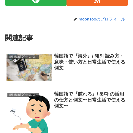
moonsooのプロフィール
関連記事
韓国語で『海外』/ 해외 読み方・
初級単語(TOPIK 1・2級)
意味・使い方と日常生活で使える
例文
韓国語で『腫れる』/ 붓다 の活用
初級単語(TOPIK 1・2級)
の仕方と例文〜日常生活で使える
例文〜