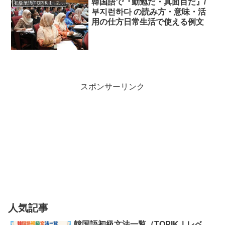
韓国語で『勤勉だ・真面目だ』/
初級単語(TOPIK 1・2級)
부지런하다 の読み方・意味・活
用の仕方日常生活で使える例文
スポンサーリンク
人気記事
韓国語初級文法一覧（TOPIKⅠレベ