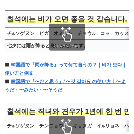
칠석에는 비가 오면 좋을 것 같습니다.
チ
ソゲヌン ピガ オミョン チョウ
コッ カッス
ル
ル
ム
七夕には雨が降ると良いみたいです。
スクロールできます
⬛️
韓国語で『雨が降る』って何て言うの？｜비가 오다｜
使い方と例文
⬛️
韓国語で『〜だと思う』/ 〜것 같아요 の使い方｜〜よ
うだ・〜みたい・〜そうだ
칠석에는
직녀
와
견우
가 1년에 한 번 만
チ
ソゲヌン
チンニョ
ウァ
キョヌ
ガ イ
リョネ ハン
ル
ル