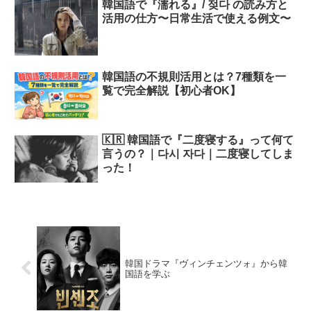
韓国語で『濡れる』/ 젖다 の読み方と
活用の仕方〜日常生活で使える例文〜
韓国語の不規則活用とは？7種類を一
覧で完全解説【初心者OK】
🇰🇷 韓国語で『二度寝する』って何て
言うの？｜다시 자다｜二度寝してしま
った！
韓国ドラマ『ヴィンチェンツォ』から韓
国語を学ぶ