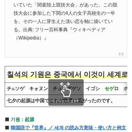
いていた「関釜陸上競技大会」があった。この競
技大会に参加した下関の4人の女子高校生の一年
を、その一人に芽生えた淡い恋を軸に描いてい
る。出典: フリー百科事典『ウィキペディア
（Wikipedia）』
칠석의
기원
은 중국에서 이것이
세계
로
チ
ソゲ キォヌン チュングゲソ イゴシ
セゲ
ロ ポ
ル
七夕の
起源
は中国でこれが
世界
に広がったのです。
スクロールできます
⬛️
기원：起源
⬛️
韓国語で『世界』／ 세계 の読み方意味・使い方と例文