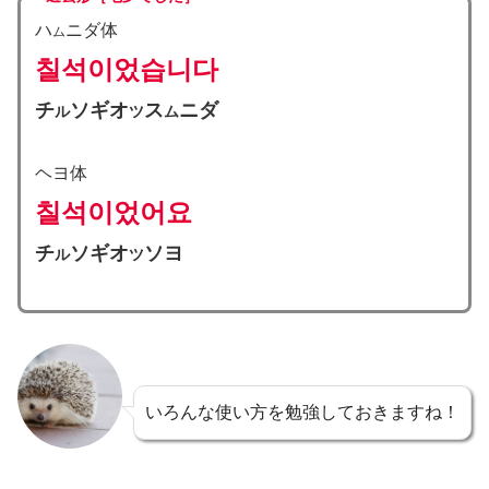
ハ
ニダ体
ム
칠석
이었습니다
チ
ソギ
オ
ス
ニダ
ル
ツ
ム
ヘヨ体
칠석
이었어요
チ
ソギオ
ソヨ
ル
ツ
いろんな使い方を勉強しておきますね！