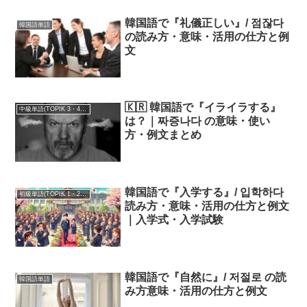
韓国語で『礼儀正しい』/ 점잖다
韓国語単語
の読み方・意味・活用の仕方と例
文
🇰🇷 韓国語で『イライラする』
中級単語(TOPIK 3・4級)
は？｜짜증나다 の意味・使い
方・例文まとめ
韓国語で『入学する』/ 입학하다
初級単語(TOPIK 1・2級)
読み方・意味・活用の仕方と例文
｜入学式・入学試験
韓国語で『自然に』/ 저절로 の読
韓国語単語
み方意味・活用の仕方と例文