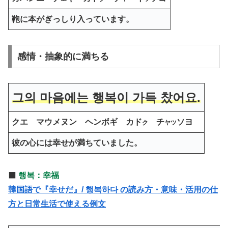
鞄に本がぎっしり入っています。
感情・抽象的に満ちる
그의 마음에는 행복이 가득 찼어요.
クエ マウメヌン ヘンボギ カド
チ
ソヨ
ク
ヤツ
彼の心には幸せが満ちていました。
⬛️
행복：幸福
韓国語で『幸せだ』/ 행복하다 の読み方・意味・活用の仕
方と日常生活で使える例文