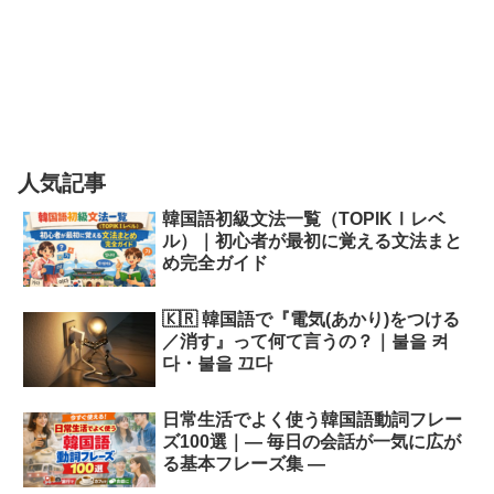
人気記事
韓国語初級文法一覧（TOPIKⅠレベ
ル）｜初心者が最初に覚える文法まと
め完全ガイド
🇰🇷 韓国語で『電気(あかり)をつける
／消す』って何て言うの？｜불을 켜
다・불을 끄다
日常生活でよく使う韓国語動詞フレー
ズ100選｜― 毎日の会話が一気に広が
る基本フレーズ集 ―