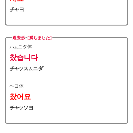
チ
ヨ
ヤ
過去形［満ちました］
ハ
ニダ体
ム
찼습니다
チ
ス
ニダ
ヤツ
ム
ヘヨ体
찼어요
チ
ソヨ
ヤツ