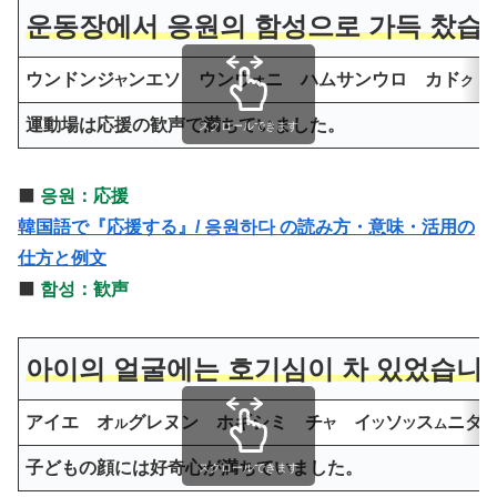
운동장에서 응원의 함성으로 가득 찼습
ウンドンジ
ンエソ ウンウ
ニ ハムサンウロ カド
ヤ
オ
ク
運動場は応援の歓声で満ちていました。
スクロールできます
⬛️
응원：応援
韓国語で『応援する』/ 응원하다 の読み方・意味・活用の
仕方と例文
⬛️
함성：歓声
아이의 얼굴에는 호기심이 차 있었습니다
アイエ オ
グレヌン ホギシミ チ
イ
ソ
ス
ニダ
ル
ヤ
ツ
ツ
ム
子どもの顔には好奇心が満ちていました。
スクロールできます