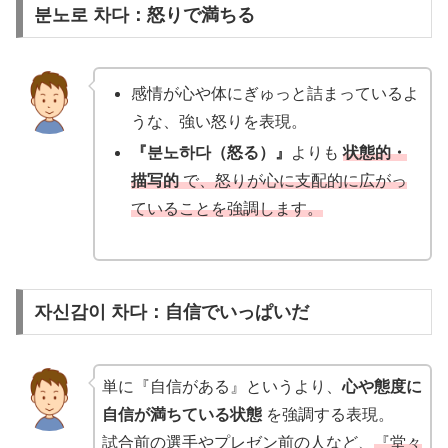
분노로 차다：怒りで満ちる
感情が心や体にぎゅっと詰まっているよ
うな、強い怒りを表現。
『분노하다（怒る）』
よりも
状態的・
描写的
で、怒りが心に支配的に広がっ
ていることを強調します。
자신감이 차다：自信でいっぱいだ
単に『自信がある』というより、
心や態度に
自信が満ちている状態
を強調する表現。
試合前の選手やプレゼン前の人など、
『堂々