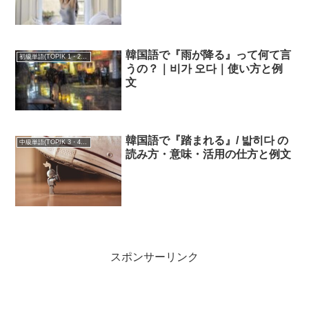
韓国語で『雨が降る』って何て言
初級単語(TOPIK 1・2級)
うの？｜비가 오다｜使い方と例
文
韓国語で『踏まれる』/ 밟히다 の
中級単語(TOPIK 3・4級)
読み方・意味・活用の仕方と例文
スポンサーリンク