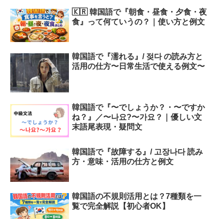
🇰🇷 韓国語で『朝食・昼食・夕食・夜
食』って何ていうの？｜使い方と例文
韓国語で『濡れる』/ 젖다 の読み方と
活用の仕方〜日常生活で使える例文〜
韓国語で『〜でしょうか？・〜ですか
ね？』／〜나요?〜가요？｜優しい文
末語尾表現・疑問文
韓国語で『故障する』/ 고장나다 読み
方・意味・活用の仕方と例文
韓国語の不規則活用とは？7種類を一
覧で完全解説【初心者OK】