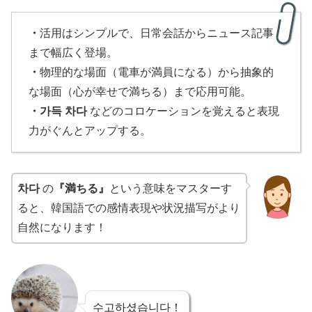
・
活用はシンプルで、日常会話からニュース記事
まで幅広く登場。
・
物理的な場面（電車が満員になる）から抽象的
な場面（心が幸せで満ちる）まで応用可能。
・가득 차다
などのコロケーションを覚えると表現
力がぐんとアップする。
차다
の
『満ちる』
という意味をマスターす
ると、韓国語での感情表現や状況描写がより
自然になります！
수고하셨습니다！