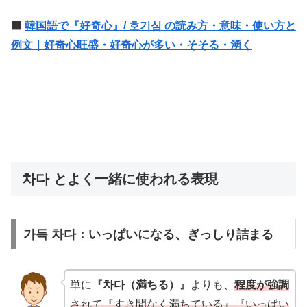
⬛️
韓国語で『好奇心』/ 호기심 の読み方・意味・使い方と
例文｜好奇心旺盛・好奇心が多い・そそる・湧く
차다 とよく一緒に使われる表現
가득 차다：いっぱいになる、ぎっしり詰まる
単に
『차다（満ちる）』
よりも、
程度が強調
されて『すき間なく満ちている』『いっぱい