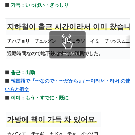
⬛️
가득：いっぱい・ぎっしり
지하철이 출근 시간이라서 이미 찼습니다
チハチ
リ チ
グン シガニラソ イミ チ
ス
ニダ
ヨ
ユル
ヤツ
ム
通勤時間なので地下鉄はすでに満員でした。
スクロールできます
⬛️
출근：出勤
⬛️
韓国語で『〜なので・〜だから』/ 〜이라서・라서 の使
い方と例文
⬛️
이미：もう・すでに・既に
가방에 책이 가득 차 있어요.
カバンエ チ
ギ カド
チ
イ
ソヨ
エ
ク
ヤ
ツ