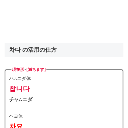
차다 の活用の仕方
現在形［満ちます］
ハ
ニダ体
ム
찹니다
チ
ニダ
ヤム
ヘヨ体
차요