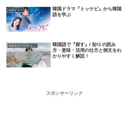
韓国ドラマ『トッケビ』から韓国
韓国ドラマ
語を学ぶ
韓国語で『探す』/ 찾다 の読み
初級単語(TOPIK 1・2級)
方・意味・活用の仕方と例文をわ
かりやすく解説！
スポンサーリンク