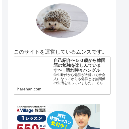
このサイトを運営しているムンスです。
自己紹介〜５０歳から韓国
語の勉強を楽しんでいま
す〜 | 晴れ時々ハングル
学生時代から勉強が大嫌いで社会
人になってからも勉強とは無関係
の生活を送っていました。 そんな
私がどうして韓国語の勉強を始め
harehan.com
たのか？ 自己紹介 年齢は５５歳で
す。 在日韓国人３世で小さい頃は
自分が韓国人とは全く知らずに小
学校低学年？の頃まで自