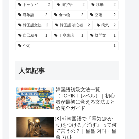
トッケビ
2
漢字語
2
移動
2
尊敬語
2
食べ物
2
空港
2
韓国語文法
2
韓国語 初心者
2
病気
2
自己紹介
1
丁寧表現
1
疑問文
1
否定
1
人気記事
韓国語初級文法一覧
（TOPIKⅠレベル）｜初心
者が最初に覚える文法まと
め完全ガイド
🇰🇷 韓国語で『電気(あか
り)をつける／消す』って何
て言うの？｜불을 켜다・불
을 끄다