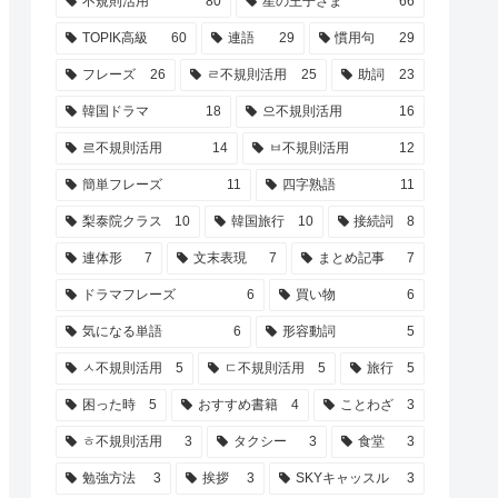
不規則活用
80
星の王子さま
66
TOPIK高級
60
連語
29
慣用句
29
フレーズ
26
ㄹ不規則活用
25
助詞
23
韓国ドラマ
18
으不規則活用
16
르不規則活用
14
ㅂ不規則活用
12
簡単フレーズ
11
四字熟語
11
梨泰院クラス
10
韓国旅行
10
接続詞
8
連体形
7
文末表現
7
まとめ記事
7
ドラマフレーズ
6
買い物
6
気になる単語
6
形容動詞
5
ㅅ不規則活用
5
ㄷ不規則活用
5
旅行
5
困った時
5
おすすめ書籍
4
ことわざ
3
ㅎ不規則活用
3
タクシー
3
食堂
3
勉強方法
3
挨拶
3
SKYキャッスル
3