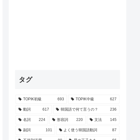
タグ
TOPIK初級
693
TOPIK中級
627
動詞
617
韓国語で何て言うの？
236
名詞
224
形容詞
220
文法
145
副詞
101
よく使う韓国語動詞
87