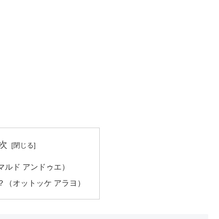
次
マルド アンドゥエ）
？（オットッケ アラヨ）