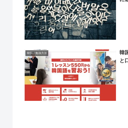
韓国
韓国語勉強方法
と