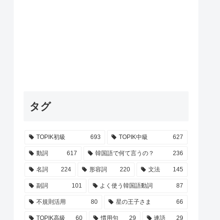
タグ
TOPIK初級
693
TOPIK中級
627
動詞
617
韓国語で何て言うの？
236
名詞
224
形容詞
220
文法
145
副詞
101
よく使う韓国語動詞
87
不規則活用
80
星の王子さま
66
TOPIK高級
60
慣用句
29
連語
29