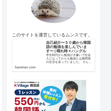
このサイトを運営しているムンスです。
自己紹介〜５０歳から韓国
語の勉強を楽しんでいま
す〜 | 晴れ時々ハングル
学生時代から勉強が大嫌いで社会
人になってからも勉強とは無関係
の生活を送っていました。 そんな
私がどうして韓国語の勉強を始め
harehan.com
たのか？ 自己紹介 年齢は５５歳で
す。 在日韓国人３世で小さい頃は
自分が韓国人とは全く知らずに小
学校低学年？の頃まで自