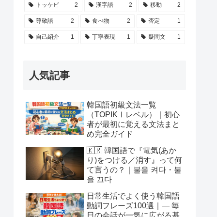
トッケビ
2
漢字語
2
移動
2
尊敬語
2
食べ物
2
否定
1
自己紹介
1
丁寧表現
1
疑問文
1
人気記事
韓国語初級文法一覧
（TOPIKⅠレベル）｜初心
者が最初に覚える文法まと
め完全ガイド
🇰🇷 韓国語で『電気(あか
り)をつける／消す』って何
て言うの？｜불을 켜다・불
을 끄다
日常生活でよく使う韓国語
動詞フレーズ100選｜― 毎
日の会話が一気に広がる基