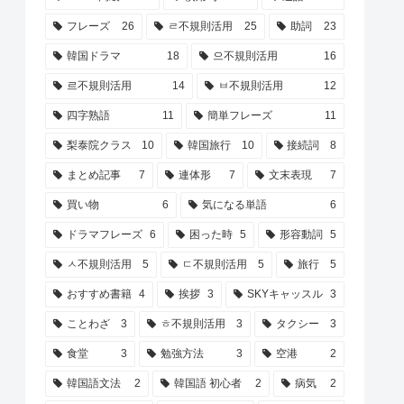
フレーズ
26
ㄹ不規則活用
25
助詞
23
韓国ドラマ
18
으不規則活用
16
르不規則活用
14
ㅂ不規則活用
12
四字熟語
11
簡単フレーズ
11
梨泰院クラス
10
韓国旅行
10
接続詞
8
まとめ記事
7
連体形
7
文末表現
7
買い物
6
気になる単語
6
ドラマフレーズ
6
困った時
5
形容動詞
5
ㅅ不規則活用
5
ㄷ不規則活用
5
旅行
5
おすすめ書籍
4
挨拶
3
SKYキャッスル
3
ことわざ
3
ㅎ不規則活用
3
タクシー
3
食堂
3
勉強方法
3
空港
2
韓国語文法
2
韓国語 初心者
2
病気
2