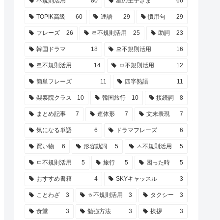
不規則活用
80
星の王子さま
66
TOPIK高級
60
連語
29
慣用句
29
フレーズ
26
ㄹ不規則活用
25
助詞
23
韓国ドラマ
18
으不規則活用
16
르不規則活用
14
ㅂ不規則活用
12
簡単フレーズ
11
四字熟語
11
梨泰院クラス
10
韓国旅行
10
接続詞
8
まとめ記事
7
連体形
7
文末表現
7
気になる単語
6
ドラマフレーズ
6
買い物
6
形容動詞
5
ㅅ不規則活用
5
ㄷ不規則活用
5
旅行
5
困った時
5
おすすめ書籍
4
SKYキャッスル
3
ことわざ
3
ㅎ不規則活用
3
タクシー
3
食堂
3
勉強方法
3
挨拶
3