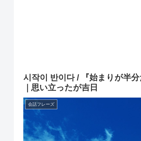
시작이 반이다 / 『始まりが
｜思い立ったが吉日
会話フレーズ