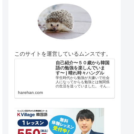
このサイトを運営しているムンスです。
自己紹介〜５０歳から韓国
語の勉強を楽しんでいま
す〜 | 晴れ時々ハングル
学生時代から勉強が大嫌いで社会
人になってからも勉強とは無関係
の生活を送っていました。 そんな
私がどうして韓国語の勉強を始め
harehan.com
たのか？ 自己紹介 年齢は５５歳で
す。 在日韓国人３世で小さい頃は
自分が韓国人とは全く知らずに小
学校低学年？の頃まで自