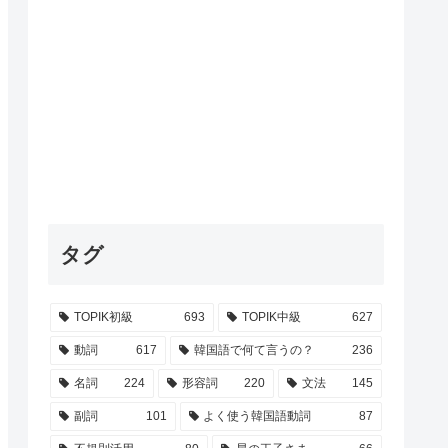
タグ
TOPIK初級
693
TOPIK中級
627
動詞
617
韓国語で何て言うの？
236
名詞
224
形容詞
220
文法
145
副詞
101
よく使う韓国語動詞
87