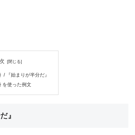
次
 / 『始まりが半分だ』
다 を使った例文
分だ』