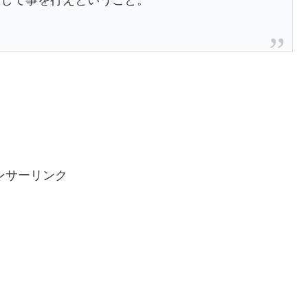
として事を行えということ。
ンサーリンク