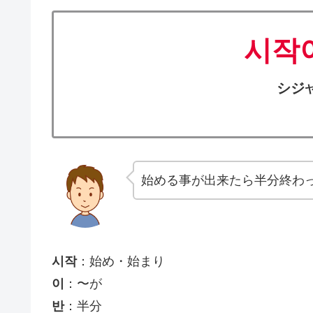
시작
シジ
始める事が出来たら半分終わ
시작
：始め・始まり
이
：〜が
반
：半分