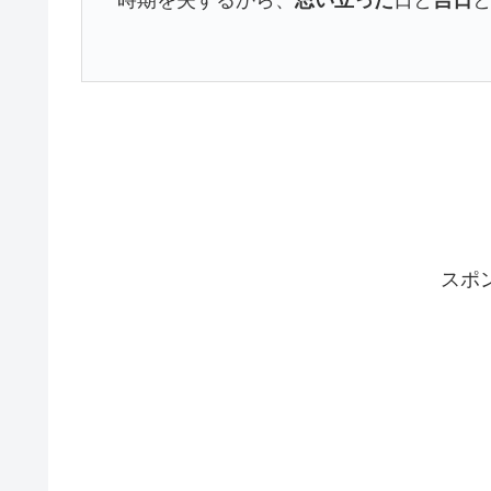
時期を失するから、
思い立った
日と
吉日
スポ