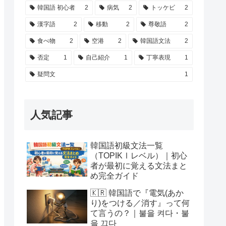
韓国語 初心者
2
病気
2
トッケビ
2
漢字語
2
移動
2
尊敬語
2
食べ物
2
空港
2
韓国語文法
2
否定
1
自己紹介
1
丁寧表現
1
疑問文
1
人気記事
韓国語初級文法一覧
（TOPIKⅠレベル）｜初心
者が最初に覚える文法まと
め完全ガイド
🇰🇷 韓国語で『電気(あか
り)をつける／消す』って何
て言うの？｜불을 켜다・불
을 끄다