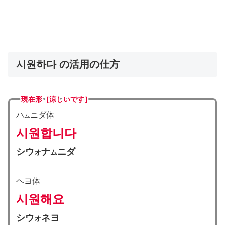
시원하다 の活用の仕方
現在形［涼しいです］
ハ
ニダ体
ム
시원합니다
シウ
ナ
ニダ
オ
ム
ヘヨ体
시원해요
シウ
ネヨ
オ