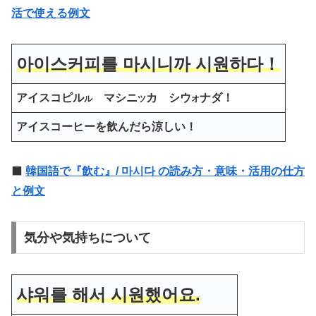
活で使える例文
아이스커피를 마시니까 시원하다！
アイスコピル
マ
シニ
カ シウ
ナダ！
ル
ツ
オ
アイスコーヒーを飲んだら涼しい！
⬛️
韓国語で『飲む』/ 마시다 の読み方・意味・活用の仕方
と例文
気分や気持ちについて
샤워를 해서
시원했어요.