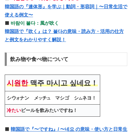
韓国語の『連体形』を学ぶ｜動詞・形容詞｜〜日常生活で
使える例文〜
⬛️
바람이 불다：風が吹く
韓国語で『吹く』は？ 불다の意味・読み方・活用の仕方
と例文をわかりやすく解説！
飲み物や食べ物について
시원한
맥주 마시고 싶네요！
シウ
ナン メ
チ
マシゴ シ
ネヨ！
オ
ツ
ユ
ム
冷たい
ビールを飲みたいですね！
⬛️
韓国語で『〜ですね』/ 〜네요 の意味・使い方と日常生