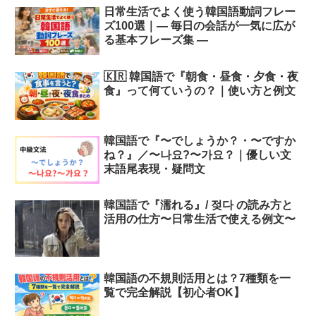
日常生活でよく使う韓国語動詞フレー
ズ100選｜― 毎日の会話が一気に広が
る基本フレーズ集 ―
🇰🇷 韓国語で『朝食・昼食・夕食・夜
食』って何ていうの？｜使い方と例文
韓国語で『〜でしょうか？・〜ですか
ね？』／〜나요?〜가요？｜優しい文
末語尾表現・疑問文
韓国語で『濡れる』/ 젖다 の読み方と
活用の仕方〜日常生活で使える例文〜
韓国語の不規則活用とは？7種類を一
覧で完全解説【初心者OK】