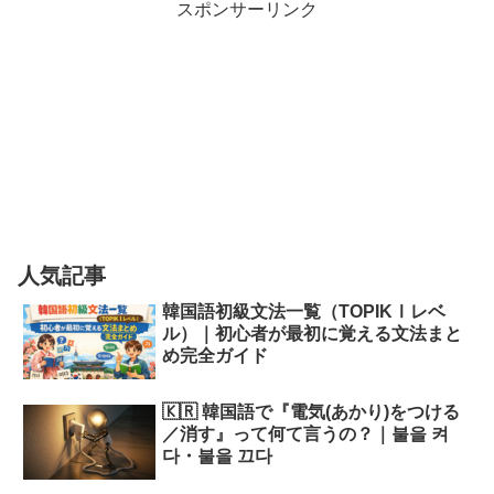
スポンサーリンク
人気記事
韓国語初級文法一覧（TOPIKⅠレベ
ル）｜初心者が最初に覚える文法まと
め完全ガイド
🇰🇷 韓国語で『電気(あかり)をつける
／消す』って何て言うの？｜불을 켜
다・불을 끄다