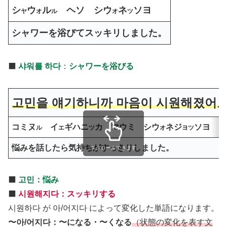
シ
ウ
ル
ヘソ シウ
ネ
ソヨ
ヤ
オ
ル
オ
ツ
シャワーを浴びてスッキリしました。
⬛️
샤워를 하다
：
シャワーを浴びる
고민을 얘기하니까 마음이 시원해졌어요
コミヌ
イ
ギハニ
カ マウミ シウ
ネジ
ソヨ
ル
エ
ツ
オ
ヨツ
悩みを話したら気持ちがすっきりしました。
スクロールできます
⬛️
고민：悩み
⬛️
시원해지다：スッキリする
시원하다 が 아/어지다 によって変化した単語になります。
〜아/어지다：〜になる・〜くなる
（状態の変化を表す文