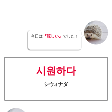
今日は
『涼しい』
でした！
시원하다
シウ
ナダ
オ