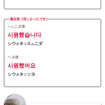
過去形［涼しかったです］
ハ
ニダ体
ム
시원했습니다
シウ
ネ
ス
ニダ
オ
ツ
ム
ヘヨ体
시원했어요
シウ
ネ
ソヨ
オ
ツ