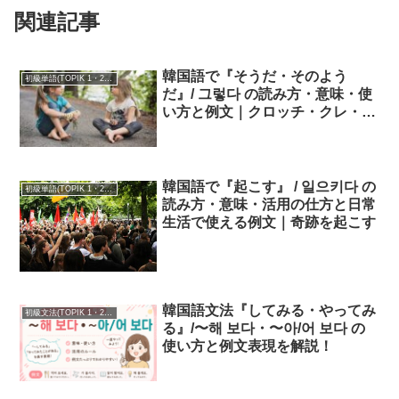
関連記事
韓国語で『そうだ・そのよう
初級単語(TOPIK 1・2級)
だ』/ 그렇다 の読み方・意味・使
い方と例文｜クロッチ・クレ・ク
レヨ
韓国語で『起こす』 / 일으키다 の
初級単語(TOPIK 1・2級)
読み方・意味・活用の仕方と日常
生活で使える例文｜奇跡を起こす
韓国語文法『してみる・やってみ
初級文法(TOPIK 1・2級)
る』/〜해 보다・〜아/어 보다 の
使い方と例文表現を解説！