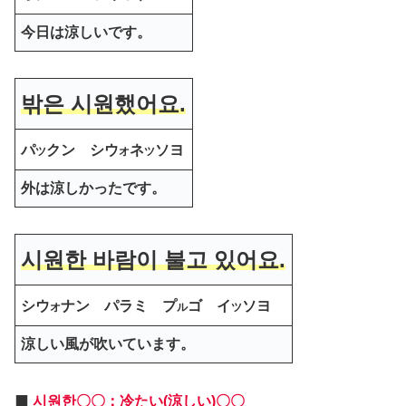
今日は涼しいです。
밖은 시원했어요.
パ
クン シウ
ネ
ソヨ
ツ
オ
ツ
外は涼しかったです。
시원한 바람이 불고 있어요.
シウ
ナン パラミ プ
ゴ イ
ソヨ
オ
ル
ツ
涼しい風が吹いています。
⬛️
시원한〇〇：冷たい(涼しい)〇〇