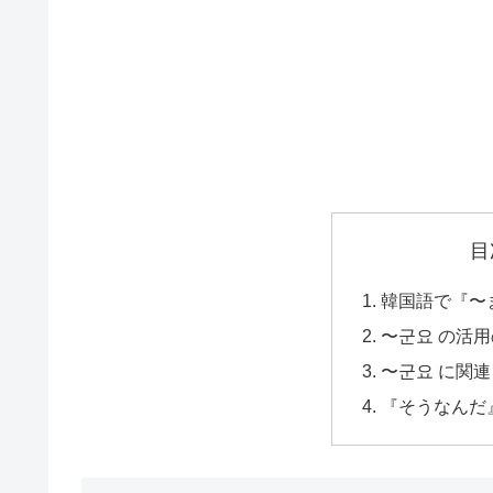
目
韓国語で『〜
〜군요 の活
〜군요 に関
『そうなんだ』