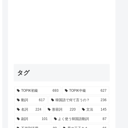
タグ
TOPIK初級
693
TOPIK中級
627
動詞
617
韓国語で何て言うの？
236
名詞
224
形容詞
220
文法
145
副詞
101
よく使う韓国語動詞
87