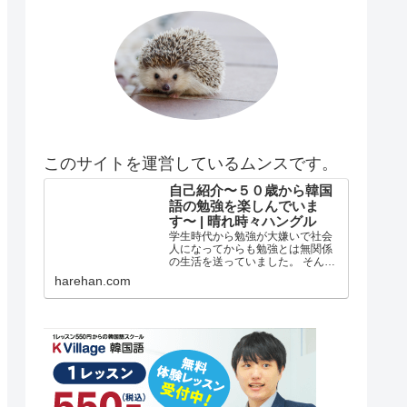
このサイトを運営しているムンスです。
自己紹介〜５０歳から韓国
語の勉強を楽しんでいま
す〜 | 晴れ時々ハングル
学生時代から勉強が大嫌いで社会
人になってからも勉強とは無関係
の生活を送っていました。 そんな
私がどうして韓国語の勉強を始め
harehan.com
たのか？ 自己紹介 年齢は５５歳で
す。 在日韓国人３世で小さい頃は
自分が韓国人とは全く知らずに小
学校低学年？の頃まで自