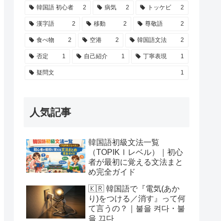
韓国語 初心者
2
病気
2
トッケビ
2
漢字語
2
移動
2
尊敬語
2
食べ物
2
空港
2
韓国語文法
2
否定
1
自己紹介
1
丁寧表現
1
疑問文
1
人気記事
韓国語初級文法一覧
（TOPIKⅠレベル）｜初心
者が最初に覚える文法まと
め完全ガイド
🇰🇷 韓国語で『電気(あか
り)をつける／消す』って何
て言うの？｜불을 켜다・불
을 끄다