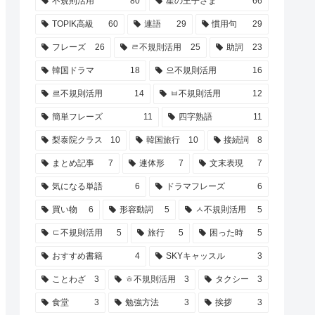
不規則活用
80
星の王子さま
66
TOPIK高級
60
連語
29
慣用句
29
フレーズ
26
ㄹ不規則活用
25
助詞
23
韓国ドラマ
18
으不規則活用
16
르不規則活用
14
ㅂ不規則活用
12
簡単フレーズ
11
四字熟語
11
梨泰院クラス
10
韓国旅行
10
接続詞
8
まとめ記事
7
連体形
7
文末表現
7
気になる単語
6
ドラマフレーズ
6
買い物
6
形容動詞
5
ㅅ不規則活用
5
ㄷ不規則活用
5
旅行
5
困った時
5
おすすめ書籍
4
SKYキャッスル
3
ことわざ
3
ㅎ不規則活用
3
タクシー
3
食堂
3
勉強方法
3
挨拶
3