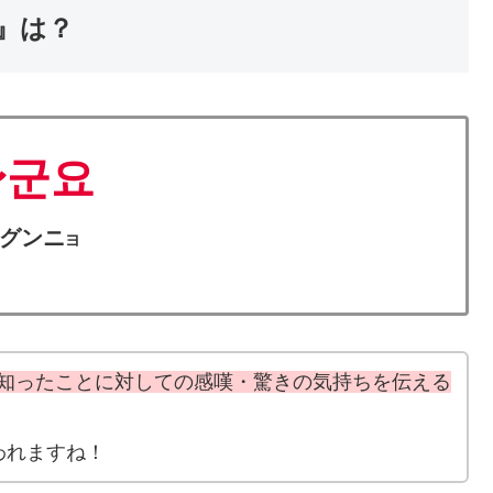
』は？
〜군요
グンニ
ヨ
たり知ったことに対しての感嘆・驚きの気持ちを伝える
われますね！