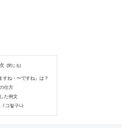
次
ますね・〜ですね』は？
用の仕方
連した例文
/ 그렇구나