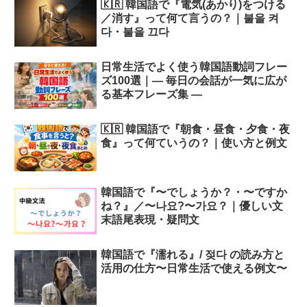
🇰🇷 韓国語で『電気(あかり)をつける
／消す』って何て言うの？｜불을 켜
다・불을 끄다
日常生活でよく使う韓国語動詞フレー
ズ100選｜― 毎日の会話が一気に広が
る基本フレーズ集 ―
🇰🇷 韓国語で『朝食・昼食・夕食・夜
食』って何ていうの？｜使い方と例文
韓国語で『〜でしょうか？・〜ですか
ね？』／〜나요?〜가요？｜優しい文
末語尾表現・疑問文
韓国語で『濡れる』/ 젖다 の読み方と
活用の仕方〜日常生活で使える例文〜