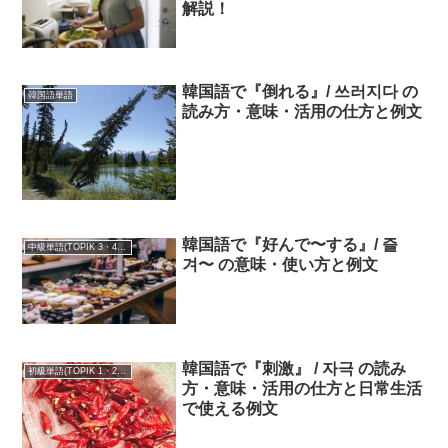
解説！
韓国語で『倒れる』/ 쓰러지다 の
韓国語単語
読み方・意味・活用の仕方と例文
韓国語で『好んで〜する』/ 즐
中級単語(TOPIK 3・4級)
겨〜 の意味・使い方と例文
韓国語で『刺激』 / 자극 の読み
初級単語(TOPIK 1・2級)
方・意味・活用の仕方と日常生活
で使える例文