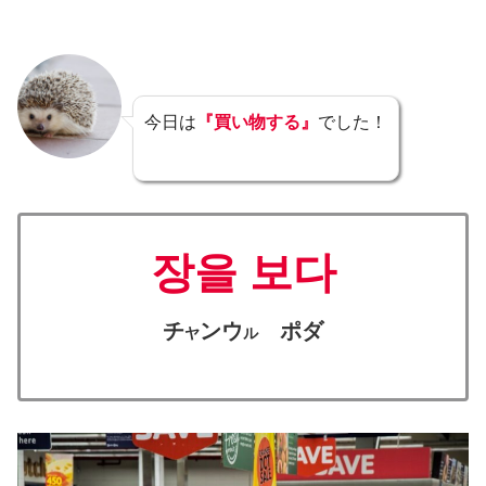
今日は
『買い物する』
でした！
장을 보다
チ
ンウ
ポダ
ヤ
ル