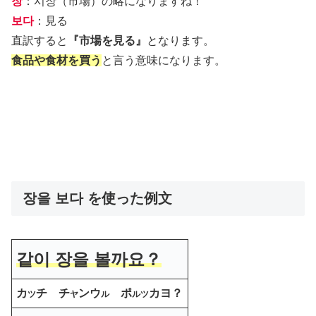
장
：시장（市場）の略になりますね！
보다
：見る
直訳すると
『市場を見る』
となります。
食品や食材を買う
と言う意味になります。
장을 보다 を使った例文
같이 장을 볼까요？
カ
チ チ
ンウ
ポ
カヨ？
ツ
ヤ
ル
ル
ツ