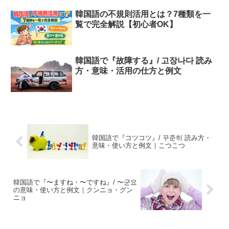
韓国語の不規則活用とは？7種類を一
覧で完全解説【初心者OK】
韓国語で『故障する』/ 고장나다 読み
方・意味・活用の仕方と例文
韓国語で『コツコツ』/ 꾸준히 読み方・
意味・使い方と例文｜こつこつ
韓国語で『〜ますね・〜ですね』/ 〜군요
の意味・使い方と例文｜クンニョ・グン
ニョ