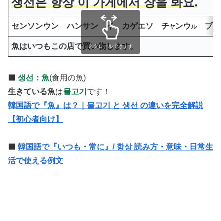
생선은 항상 이 가게에서 장을 봐요.
センソンウン ハンサン イ カゲエソ チ
ンウ
ブ
ヤ
ル
ア
魚はいつもこの店で買い物します。
スクロールできます
⬛️
생선：魚
(食用の魚)
生きている魚
は
물고기
です！
韓国語で『魚』は？｜물고기 と 생선 の違いを完全解説
【初心者向け】
⬛️
韓国語で『いつも・常に』/ 항상 読み方・意味・日常生
活で使える例文