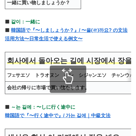
一緒に買い物しましょうか？
⬛️
같이：一緒に
⬛️
韓国語で『〜しましょうか？』/ 〜을(ㄹ)까요? の文法
活用方法〜日常生活で使える例文〜
회사에서 돌아오는 길에 시장에서 장을 
フ
サエソ トラオヌン ギレ シジ
ンエソ チ
ンウ
エ
ヤ
ヤ
ル
会社の帰りに市場で買い物をします。
スクロールできます
⬛️
～는 길에：〜しに行く途中に
韓国語で『〜行く途中で』/ 가는 길에｜中級文法