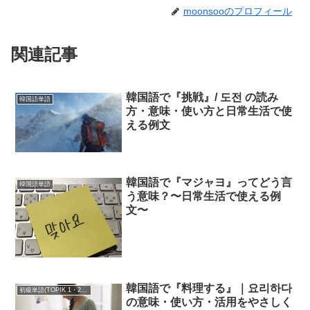
moonsooのプロフィール
関連記事
韓国語で『挑戦』/ 도전 の読み
韓国語単語
方・意味・使い方と日常生活で使
える例文
韓国語で『マジャヨ』ってどう言
韓国語単語
う意味？〜日常生活で使える例
文〜
韓国語で『料理する』｜요리하다
初級単語(TOPIK 1・2級)
の意味・使い方・活用をやさしく