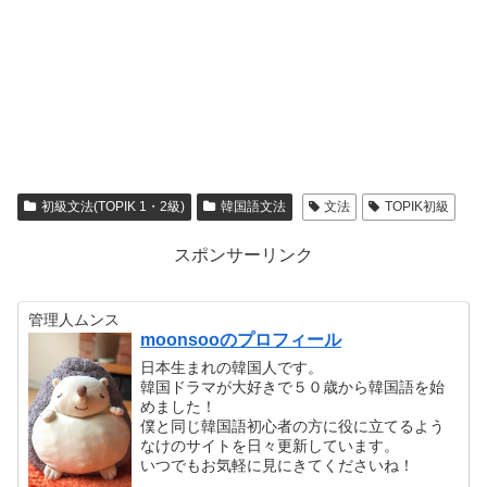
初級文法(TOPIK 1・2級)
韓国語文法
文法
TOPIK初級
スポンサーリンク
管理人ムンス
moonsooのプロフィール
日本生まれの韓国人です。
韓国ドラマが大好きで５０歳から韓国語を始
めました！
僕と同じ韓国語初心者の方に役に立てるよう
なけのサイトを日々更新しています。
いつでもお気軽に見にきてくださいね！