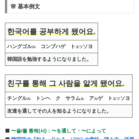
🌸 基本例文
한국어를 공부하게 됐어요.
ハングゴ
ル
コンブハゲ ト
ソヨ
ル
エツ
韓国語を勉強するようになりました。
친구를 통해 그 사람을 알게 됐어요.
チングル
トンヘ ク サラム
ア
ゲ ト
ソヨ
ル
ル
ル
エツ
友達を通してその人を知るようになりました。
⬛️
〜을/를 통해(서)：〜を通して・〜によって