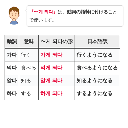
『〜게 되다』
は、
動詞の語幹に付ける
こと
で使います。
動詞
意味
〜게 되다の形
日本語訳
가다
行く
가게 되다
行くようになる
먹다
食べる
먹게 되다
食べるようになる
알다
知る
알게 되다
知るようになる
하다
する
하게 되다
するようになる