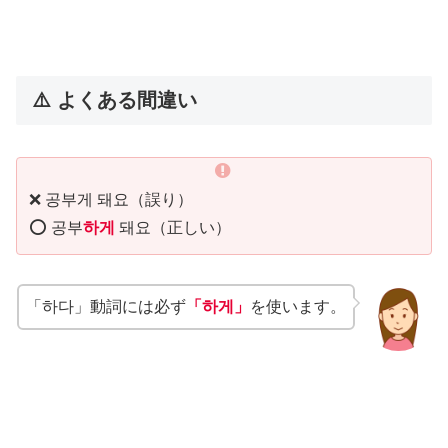
⚠️ よくある間違い
❌ 공부게 돼요（誤り）
⭕ 공부
하게
돼요（正しい）
「하다」動詞には必ず
「하게」
を使います。