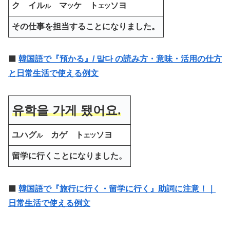
ク イル
マ
ケ ト
ソヨ
ル
ツ
エツ
その仕事を担当することになりました。
⬛️
韓国語で『預かる』/ 맡다 の読み方・意味・活用の仕方
と日常生活で使える例文
유학을 가게 됐어요.
ユハグ
カゲ ト
ソヨ
ル
エ
ツ
留学に行くことになりました。
⬛️
韓国語で『旅行に行く・留学に行く』助詞に注意！｜
日常生活で使える例文