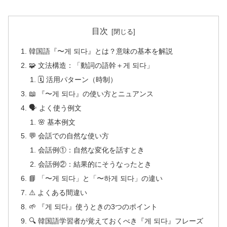
目次
韓国語『〜게 되다』とは？意味の基本を解説
🧩 文法構造：「動詞の語幹＋게 되다」
🗓 活用パターン（時制）
📖 『〜게 되다』の使い方とニュアンス
🗣️ よく使う例文
🌸 基本例文
💬 会話での自然な使い方
会話例①：自然な変化を話すとき
会話例②：結果的にそうなったとき
📘 「〜게 되다」と「〜하게 되다」の違い
⚠️ よくある間違い
🌱 『게 되다』使うときの3つのポイント
🔍 韓国語学習者が覚えておくべき『게 되다』フレーズ