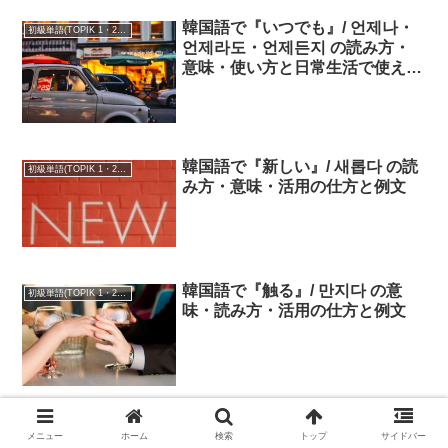
韓国語で『いつでも』/ 언제나・
初級単語(TOPIK 1・2級)
언제라도・언제든지 の読み方・
意味・使い方と日常生活で使える
例文
韓国語で『新しい』/ 새롭다 の読
初級単語(TOPIK 1・2級)
み方・意味・活用の仕方と例文
韓国語で『触る』/ 만지다 の意
初級単語(TOPIK 1・2級)
味・読み方・活用の仕方と例文
メニュー
ホーム
検索
トップ
サイドバー