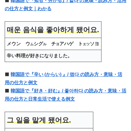
⬛️
韓国語で『知る・分かる』/ 알다 の意味・読み方・活用
の仕方と例文｜わかる
매운 음식을 좋아하게 됐어요.
メウン ウ
シグ
チ
アハゲ ト
ソヨ
ム
ル
ヨ
エツ
辛い料理が好きになりました。
⬛️
韓国語で『辛い (からい) 』/ 맵다 の読み方・意味・活
用の仕方と例文
⬛️
韓国語で『好き・好む』/ 좋아하다 の読み方・意味・活
用の仕方と日常生活で使える例文
그 일을 맡게 됐어요.