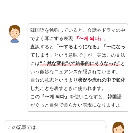
韓国語を勉強していると、会話やドラマの中
でよく耳にする表現
『〜게 되다』
。
直訳すると
「〜するようになる」「〜になっ
てしまう」
という意味ですが、実はこの文法
には
“自然な変化”
や
“結果的にそうなった”
と
いう微妙なニュアンスが隠されています。
自分の意志というより
状況や流れの中で変化
したこと
を表すときに使われます。
この
『〜게 되다』
を使いこなすと、韓国語
がぐっと自然で柔らかい表現になりますよ。
この記事では、