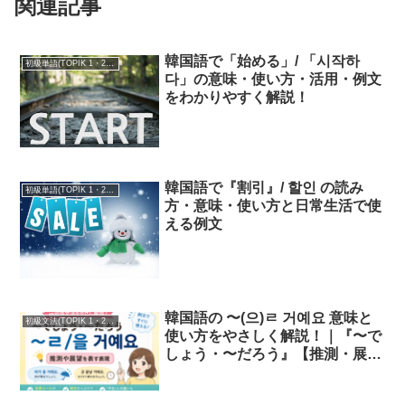
関連記事
韓国語で「始める」/ 「시작하
初級単語(TOPIK 1・2級)
다」の意味・使い方・活用・例文
をわかりやすく解説！
韓国語で『割引』/ 할인 の読み
初級単語(TOPIK 1・2級)
方・意味・使い方と日常生活で使
える例文
韓国語の 〜(으)ㄹ 거예요 意味と
初級文法(TOPIK 1・2級)
使い方をやさしく解説！｜『〜で
しょう・〜だろう』【推測・展
望】