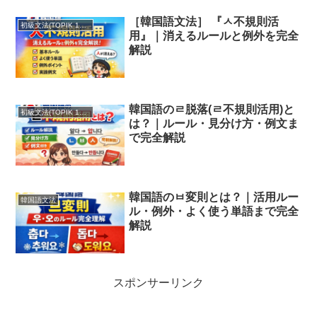
［韓国語文法］ 『ㅅ不規則活
初級文法(TOPIK 1・2級)
用』｜消えるルールと例外を完全
解説
韓国語のㄹ脱落(ㄹ不規則活用)と
初級文法(TOPIK 1・2級)
は？｜ルール・見分け方・例文ま
で完全解説
韓国語のㅂ変則とは？｜活用ルー
韓国語文法
ル・例外・よく使う単語まで完全
解説
スポンサーリンク