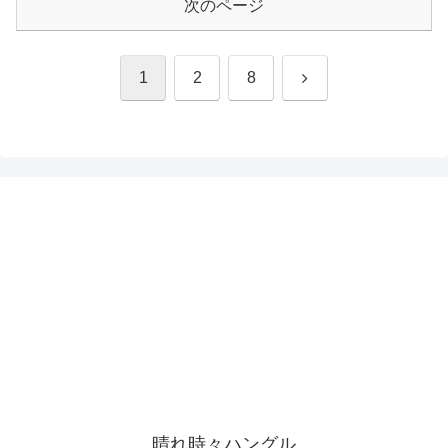
次のページ
次
1
2
8
へ
晴れ時々ハングル