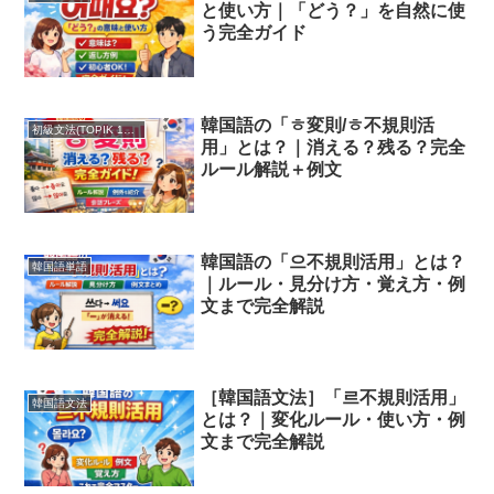
と使い方｜「どう？」を自然に使
う完全ガイド
韓国語の「ㅎ変則/ㅎ不規則活
初級文法(TOPIK 1・2級)
用」とは？｜消える？残る？完全
ルール解説＋例文
韓国語の「으不規則活用」とは？
韓国語単語
｜ルール・見分け方・覚え方・例
文まで完全解説
［韓国語文法］「르不規則活用」
韓国語文法
とは？｜変化ルール・使い方・例
文まで完全解説