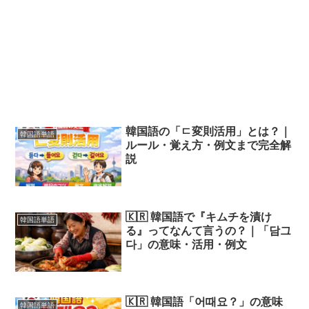
韓国語の「ㄷ変則活用」とは？｜
韓国語単語
ルール・覚え方・例文まで完全解
説
🇰🇷 韓国語で『キムチを漬け
韓国語単語
る』ってなんて言うの？｜「담그
다」の意味・活用・例文
🇰🇷 韓国語「어때요？」の意味
韓国語単語