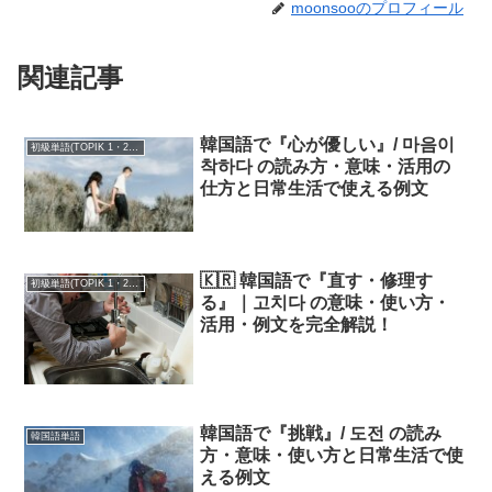
moonsooのプロフィール
関連記事
韓国語で『心が優しい』/ 마음이
初級単語(TOPIK 1・2級)
착하다 の読み方・意味・活用の
仕方と日常生活で使える例文
🇰🇷 韓国語で『直す・修理す
初級単語(TOPIK 1・2級)
る』｜고치다 の意味・使い方・
活用・例文を完全解説！
韓国語で『挑戦』/ 도전 の読み
韓国語単語
方・意味・使い方と日常生活で使
える例文