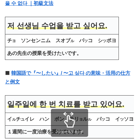
을 수 없다 ｜初級文法
저 선생님 수업을 받고 싶어요.
チ
ソンセンニム スオブ
パ
コ シ
ポヨ
ヨ
ル
ツ
ツ
あの先生の授業を受けたいです。
⬛️
韓国語で『〜したい』/ 〜고 싶다 の意味・活用の仕方
と例文
일주일에 한 번 치료를 받고 있어요.
イ
チ
イレ ハン ボン チリ
ル
パ
コ イ
ソヨ
ル
ユ
ヨ
ル
ツ
ツ
１週間に一度治療を受けています。
スクロールできます