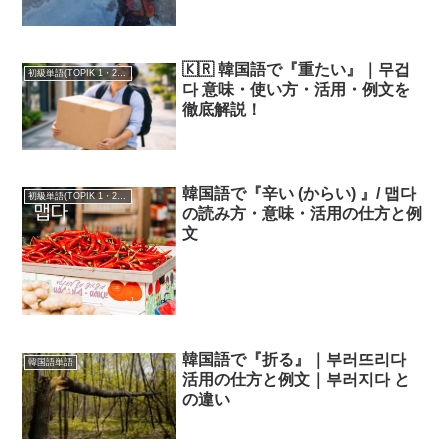
🇰🇷 韓国語で『重たい』｜무겁
初級単語(TOPIK 1・2級)
다 意味・使い方・活用・例文を
徹底解説！
韓国語で『辛い (からい) 』/ 맵다
初級単語(TOPIK 1・2級)
の読み方・意味・活用の仕方と例
文
韓国語で『折る』｜부러뜨리다
韓国語単語
活用の仕方と例文｜부러지다 と
の違い