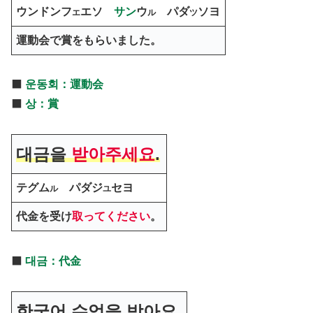
ウンドンフ
エソ
サン
ウ
パダ
ソヨ
エ
ル
ツ
運動会で賞をもらいました。
⬛️
운동회
：運動会
⬛️
상：賞
대금을
받아주세요
.
テグム
パダジ
セヨ
ル
ユ
代金を受け
取ってください
。
⬛️
대금：代金
한국어 수업을 받아요.