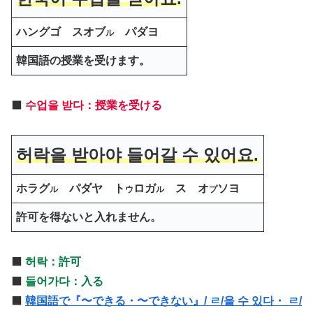
ハングゴ スオブ
パダヨ
ル
韓国語の授業を受けます。
⬛️
수업을 받다：授業を受ける
허락을 받아야 들어갈 수 있어요.
ホラグ
パダヤ ト
ロガ
ス オ
ソヨ
ル
ウ
ル
プ
許可を得ないと入れません。
⬛️
허락：許可
⬛️
들어가다：入る
⬛️
韓国語で『〜できる・〜できない』/ ㄹ/을 수 있다・ ㄹ/