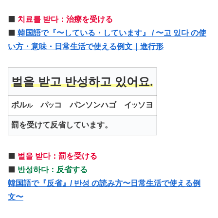
⬛️
치료를 받다：治療を受ける
⬛️
韓国語で『〜している・しています』 / 〜고 있다 の使
い方・意味・日常生活で使える例文｜進行形
벌을 받고 반성하고 있어요.
ポル
パ
コ パンソンハゴ イ
ソヨ
ル
ツ
ツ
罰を受けて反省しています。
⬛️
벌을 받다：罰を受ける
⬛️
반성하다：反省する
韓国語で『反省』/ 반성 の読み方〜日常生活で使える例
文〜