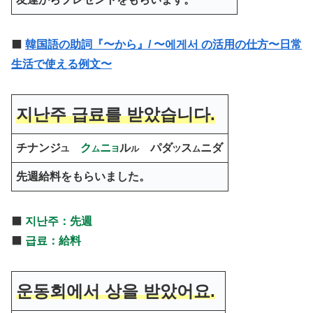
⬛️
韓国語の助詞『〜から』/ 〜에게서 の活用の仕方〜日常
生活で使える例文〜
지난주
급료
를 받았습니다.
チナンジ
ク
ニ
ル
パダ
ス
ニダ
ユ
ム
ヨ
ル
ツ
ム
先週
給料
をもらいました。
⬛️
지난주：先週
⬛️
급료：給料
운동회에서
상
을 받았어요.