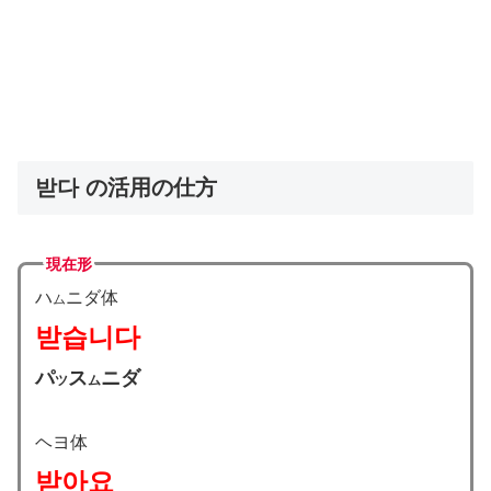
받다 の活用の仕方
現在形
ハ
ニダ体
ム
받습니다
パ
ス
ニダ
ツ
ム
ヘヨ体
받아요