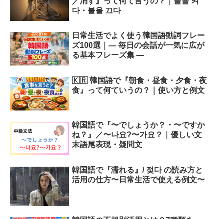
／消す』って何て言うの？｜불을 켜
다・불을 끄다
日常生活でよく使う韓国語動詞フレー
ズ100選｜― 毎日の会話が一気に広が
る基本フレーズ集 ―
🇰🇷 韓国語で『朝食・昼食・夕食・夜
食』って何ていうの？｜使い方と例文
韓国語で『〜でしょうか？・〜ですか
ね？』／〜나요?〜가요？｜優しい文
末語尾表現・疑問文
韓国語で『濡れる』/ 젖다 の読み方と
活用の仕方〜日常生活で使える例文〜