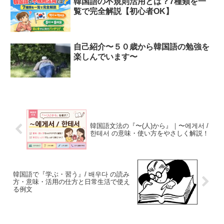
韓国語の不規則活用とは？7種類を一
覧で完全解説【初心者OK】
自己紹介〜５０歳から韓国語の勉強を
楽しんでいます〜
韓国語文法の『〜(人)から』｜〜에게서 /
한테서 の意味・使い方をやさしく解説！
韓国語で『学ぶ・習う』/ 배우다 の読み
方・意味・活用の仕方と日常生活で使え
る例文