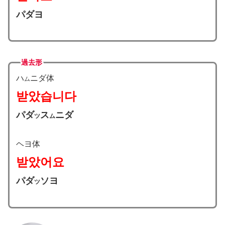
パダヨ
過去形
ハ
ニダ体
ム
받았습니다
パダ
ス
ニダ
ツ
ム
ヘヨ体
받았어요
パダ
ソヨ
ツ