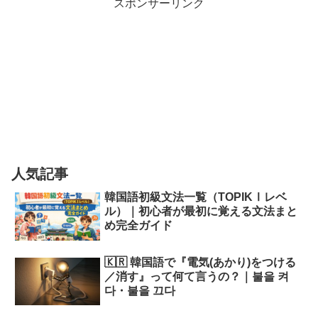
スポンサーリンク
人気記事
韓国語初級文法一覧（TOPIKⅠレベ
ル）｜初心者が最初に覚える文法まと
め完全ガイド
🇰🇷 韓国語で『電気(あかり)をつける
／消す』って何て言うの？｜불을 켜
다・불을 끄다