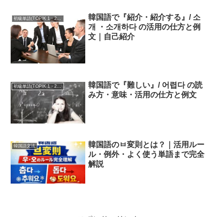
韓国語で『紹介・紹介する』/ 소
初級単語(TOPIK 1・2級)
개 ・소개하다 の活用の仕方と例
文｜自己紹介
韓国語で『難しい』/ 어렵다 の読
初級単語(TOPIK 1・2級)
み方・意味・活用の仕方と例文
韓国語のㅂ変則とは？｜活用ルー
韓国語文法
ル・例外・よく使う単語まで完全
解説