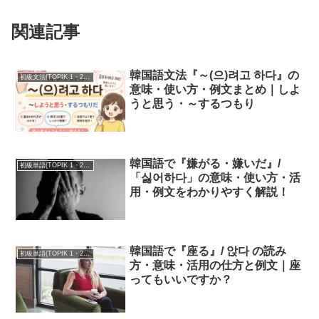
関連記事
韓国語文法『～(으)려고 하다』の
初級文法(TOPIK 1・2級)
意味・使い方・例文まとめ｜しよ
うと思う・～するつもり
韓国語で『嫌がる・嫌いだ』/
初級単語(TOPIK 1・2級)
「싫어하다」の意味・使い方・活
用・例文をわかりやすく解説！
韓国語で『座る』/ 앉다 の読み
初級単語(TOPIK 1・2級)
方・意味・活用の仕方と例文｜座
ってもいいですか？