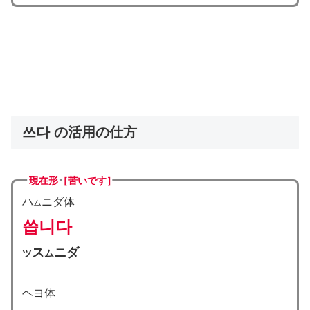
쓰다 の活用の仕方
現在形［苦いです］
ハ
ニダ体
ム
씁니다
ス
ニダ
ツ
ム
ヘヨ体