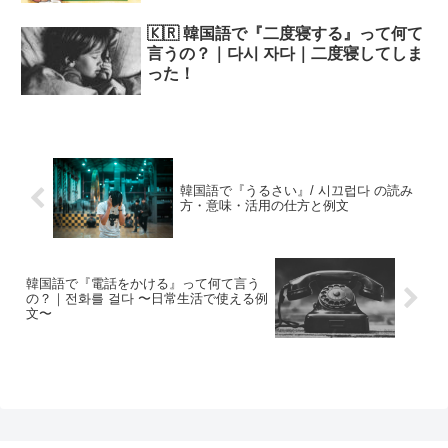
🇰🇷 韓国語で『二度寝する』って何て
言うの？｜다시 자다｜二度寝してしま
った！
韓国語で『うるさい』/ 시끄럽다 の読み
方・意味・活用の仕方と例文
韓国語で『電話をかける』って何て言う
の？｜전화를 걸다 〜日常生活で使える例
文〜