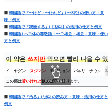
⬛️
韓国語で『〜けど・〜けれど』/ 〜지만 の使い方・意
味・例文
⬛️
韓国語で『我慢する』/【참다】の活用の仕方と例文
⬛️
韓国語 / ヘヨ体の尊敬語：〜으세요・세요｜意味・使い
方と例文
이 약은
쓰지만
먹으면 빨리 나을 수 있
イ ヤグン
スジマン
モグミョン パ
リ ナウ
ス 
ル
ル
この薬は
苦いけれど
飲めば早く治ります。
スクロールできます
⬛️
韓国語で『治る』/ 낫다 の読み方・意味・活用の仕方と
例文