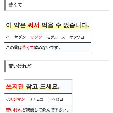
苦くて
이 약은
써서
먹을 수 없습니다.
イ ヤグン
ッソソ
モグ
ス オ
ソヨ
ル
プ
この薬は
苦くて
飲めないです。
苦いけれど
쓰지만
참고 드세요.
スジマン
チ
コ
ト
セヨ
ツ
ヤム
ウ
苦いけれど
我慢して飲んで下さい。