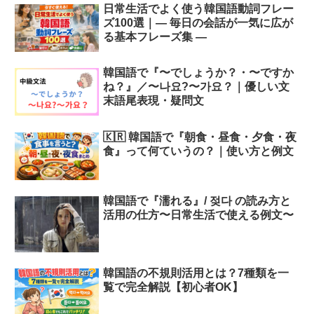
日常生活でよく使う韓国語動詞フレー
ズ100選｜― 毎日の会話が一気に広が
る基本フレーズ集 ―
韓国語で『〜でしょうか？・〜ですか
ね？』／〜나요?〜가요？｜優しい文
末語尾表現・疑問文
🇰🇷 韓国語で『朝食・昼食・夕食・夜
食』って何ていうの？｜使い方と例文
韓国語で『濡れる』/ 젖다 の読み方と
活用の仕方〜日常生活で使える例文〜
韓国語の不規則活用とは？7種類を一
覧で完全解説【初心者OK】