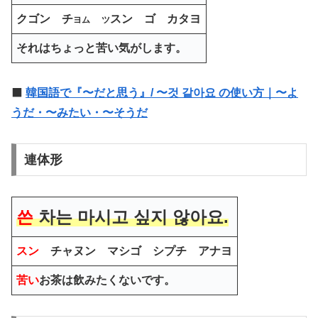
クゴン チ
スン ゴ カタヨ
ヨム
ツ
それはちょっと苦い気がします。
⬛️
韓国語で『〜だと思う』/ 〜것 같아요 の使い方｜〜よ
うだ・〜みたい・〜そうだ
連体形
쓴
차는 마시고 싶지 않아요.
スン
チャヌン マシゴ シプチ アナヨ
苦い
お茶は飲みたくないです。