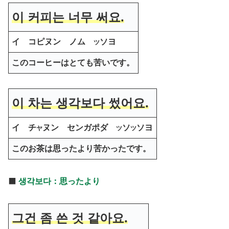
이 커피는 너무
써요
.
イ コピヌン ノム
ソヨ
ツ
このコーヒーはとても苦いです。
이 차는 생각보다 썼어요.
イ チ
ヌン センガポダ
ソ
ソヨ
ヤ
ツ
ツ
このお茶は思ったより苦かったです。
⬛️
생각보다：思ったより
그건 좀
쓴 것 같아요
.