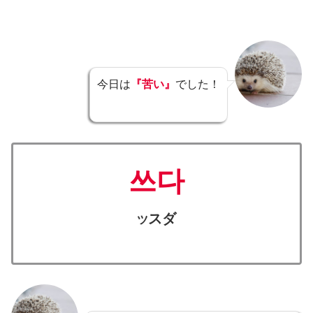
今日は
『苦い』
でした！
쓰다
スダ
ツ