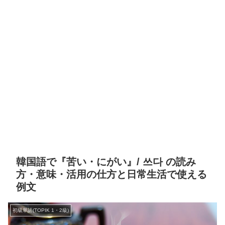
韓国語で『苦い・にがい』/ 쓰다 の読み
方・意味・活用の仕方と日常生活で使える
例文
初級単語(TOPIK 1・2級)