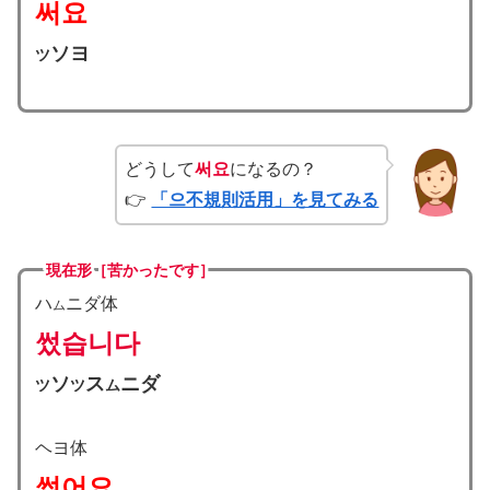
써요
ソヨ
ツ
どうして
써요
になるの？
👉
「으不規則活用」を見てみる
現在形［苦かったです］
ハ
ニダ体
ム
썼습니다
ソ
ス
ニダ
ツ
ツ
ム
ヘヨ体
썼어요