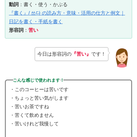
動詞
：書く・使う・かぶる
『書く』/ 쓰다 の読み方・意味・活用の仕方と例文｜
日記を書く・手紙を書く
形容詞
：
苦い
今日は形容詞の
『苦い』
です！
こんな感じで使われます！
・このコーヒーは苦いです
・ちょっと苦い気がします
・苦いお茶ですね
・苦くて飲めません
・苦いけれど我慢して