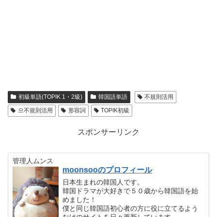
初級単語(TOPIK 1・2級)
韓国語単語
不規則活用
으不規則活用
形容詞
TOPIK初級
スポンサーリンク
管理人ムンス
moonsooのプロフィール
日本生まれの韓国人です。
韓国ドラマが大好きで５０歳から韓国語を始
めました！
僕と同じ韓国語初心者の方に役に立てるよう