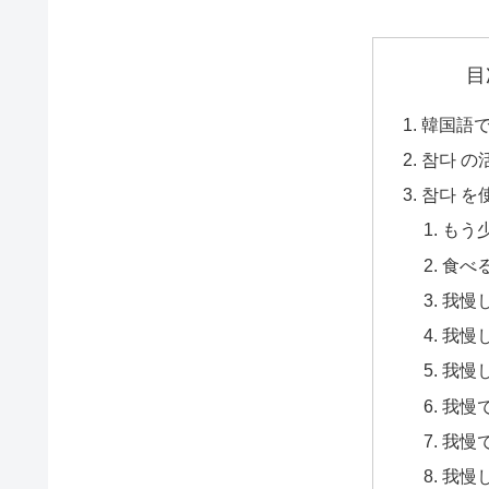
目
韓国語
참다 の
참다 を
もう
食べ
我慢
我慢
我慢
我慢
我慢
我慢し