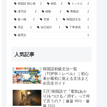
韓国語 初心者
2
病気
2
トッケビ
2
漢字語
2
移動
2
尊敬語
2
食べ物
2
空港
2
韓国語文法
2
否定
1
自己紹介
1
丁寧表現
1
疑問文
1
人気記事
韓国語初級文法一覧
（TOPIKⅠレベル）｜初心
者が最初に覚える文法まと
め完全ガイド
🇰🇷 韓国語で『電気(あか
り)をつける／消す』って何
て言うの？｜불을 켜다・불
을 끄다