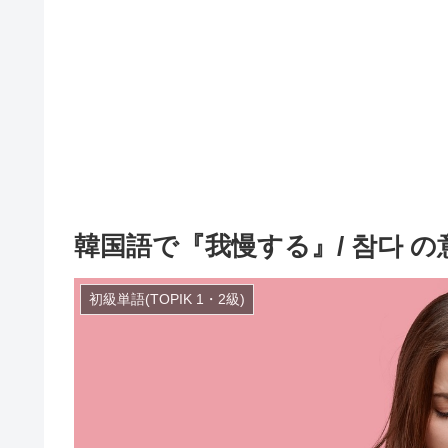
韓国語で『我慢する』/ 참다 
初級単語(TOPIK 1・2級)