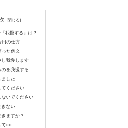
次
で『我慢する』は？
活用の仕方
使った例文
少し我慢します
るのを我慢する
しました
してください
しないでください
できない
できますか？
て○○