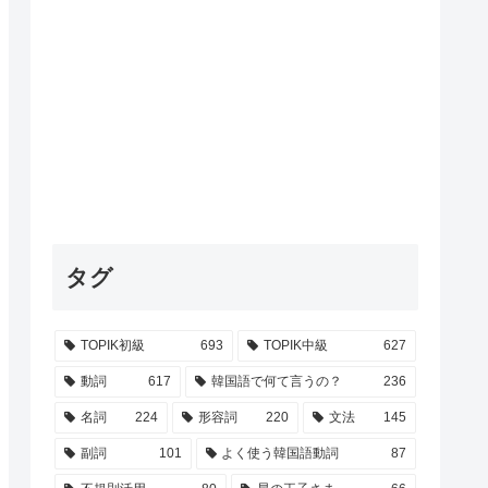
タグ
TOPIK初級
693
TOPIK中級
627
動詞
617
韓国語で何て言うの？
236
名詞
224
形容詞
220
文法
145
副詞
101
よく使う韓国語動詞
87