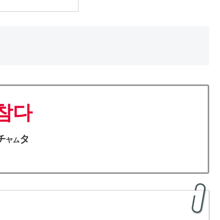
참다
チ
タ
ヤム