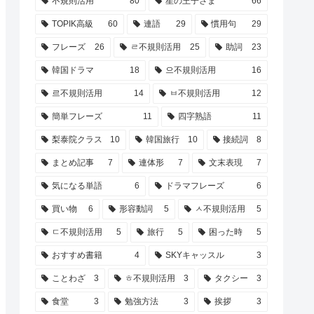
不規則活用
80
星の王子さま
66
TOPIK高級
60
連語
29
慣用句
29
フレーズ
26
ㄹ不規則活用
25
助詞
23
韓国ドラマ
18
으不規則活用
16
르不規則活用
14
ㅂ不規則活用
12
簡単フレーズ
11
四字熟語
11
梨泰院クラス
10
韓国旅行
10
接続詞
8
まとめ記事
7
連体形
7
文末表現
7
気になる単語
6
ドラマフレーズ
6
買い物
6
形容動詞
5
ㅅ不規則活用
5
ㄷ不規則活用
5
旅行
5
困った時
5
おすすめ書籍
4
SKYキャッスル
3
ことわざ
3
ㅎ不規則活用
3
タクシー
3
食堂
3
勉強方法
3
挨拶
3