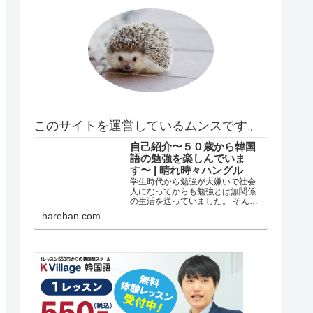
このサイトを運営しているムンスです。
自己紹介〜５０歳から韓国
語の勉強を楽しんでいま
す〜 | 晴れ時々ハングル
学生時代から勉強が大嫌いで社会
人になってからも勉強とは無関係
の生活を送っていました。 そんな
私がどうして韓国語の勉強を始め
harehan.com
たのか？ 自己紹介 年齢は５５歳で
す。 在日韓国人３世で小さい頃は
自分が韓国人とは全く知らずに小
学校低学年？の頃まで自