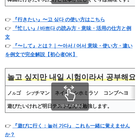
👉
『行きたい』〜고 싶다 の使い方はこちら
👉
『忙しい』/ 바쁘다 の読み方・意味・活用の仕方と例
文
👉
『〜して』とは？｜〜아서 / 어서 意味・使い方・違い
を例文で完全解説【初心者OK】
놀고 싶지만 내일 시험이라서 공부해요.
ノ
ゴ シ
チマン ネイ
シホミラソ コンブヘヨ
ル
プ
ル
遊びたいけれど明日テストなんで勉強します。
スクロールできます
👉
『遊びに行く：놀러 가다』 これも一緒に覚えません
か？