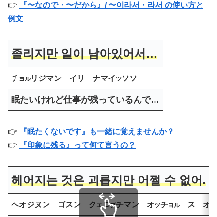
👉
『〜なので・〜だから』/ 〜이라서・라서 の使い方と
例文
졸리지만 일이 남아있어서…
チ
リジマン イリ ナマイ
ソソ
ヨル
ツ
眠たいけれど仕事が残っているんで…
👉
『眠たくないです』も一緒に覚えませんか？
👉
『印象に残る』って何て言うの？
헤어지는 것은 괴롭지만 어쩔 수 없어.
ヘオジヌン ゴスン ク
ロ
チマン オ
チ
ス オ
エ
プ
ツ
ヨル
プ