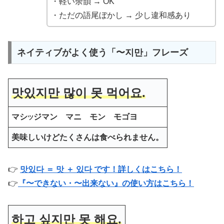
・軽い余韻 → OK
・ただの語尾ぼかし → 少し違和感あり
ネイティブがよく使う「〜지만」フレーズ
맛있지만 많이 못 먹어요.
マシ
ジマン マニ モン モゴヨ
ツ
美味しいけどたくさんは食べられません。
👉
맛있다 ＝ 맛 ＋ 있다 です！詳しくはこちら！
👉
『〜できない・〜出来ない』の使い方はこちら！
하고 싶지만 못 해요.