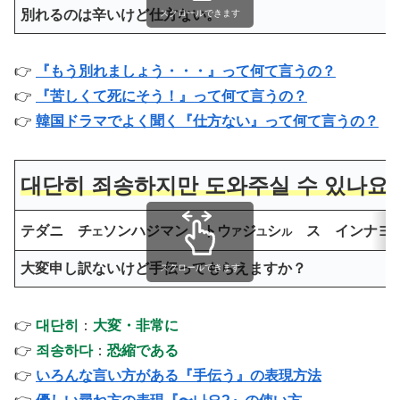
別れるのは辛いけど仕方ない。
スクロールできます
👉
『もう別れましょう・・・
』って何て言うの？
👉
『苦しくて死にそう！』って何て言うの？
👉
韓国ドラマでよく聞く『仕方ない』って何て言うの？
대단히 죄송하지만 도와주실 수 있나요
テダニ チ
ソンハジマン トウ
ジ
シ
ス インナヨ
エ
ア
ユ
ル
大変申し訳ないけど手伝ってもらえますか？
スクロールできます
👉
대단히
：
大変・非常に
👉
죄송하다
：
恐縮である
👉
いろんな言い方がある『手伝う』の表現方法