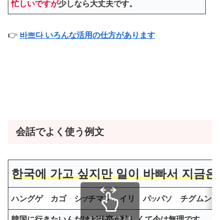
忙しいですが
少しなら大丈夫です。
👉
바쁘다 いろんな活用の仕方があります
会話でよく使う例文
한국에 가고 싶지만 일이 바빠서 지금은
ハングゲ カゴ シ
チマン イリ パ
パソ チグムン 
プ
ツ
韓国に行きたいんだけど仕事が忙しくて今は無理です。
スクロールできます