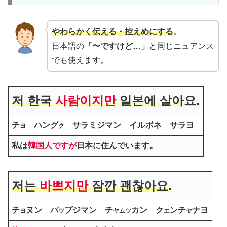
やわらかく伝える・控えめにする
。
日本語の
「〜ですけど…」
と同じニュアンス
でも使えます。
저 한국
사람이지만
일본에 살아요.
チ
ハング
サラミ
ジマン
イルボネ サラヨ
ヨ
ク
私は
韓国人ですが
日本に住んでいます。
저는
바쁘지만
잠깐 괜찮아요.
チ
ヌン パ
プジマン チ
カン ク
ンチ
ナヨ
ヨ
ツ
ヤムツ
エ
ヤ