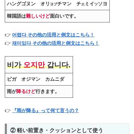
ハングゴヌン オリ
チマン チ
ミイ
ソヨ
ヨプ
エ
ツ
韓国語は
難しいけど
面白いです。
👉
어렵다 その他の活用と例文はこちら！
👉
재미있다 その他の活用と例文はこちら！
비가
오지만
갑니다.
ピガ オジマン カムニダ
雨が
降るけど
行きます。
👉
『雨が降る』って何て言うの？
② 軽い前置き・クッションとして使う