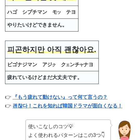
ハゴ シプチマン モ
テヨ
ツ
やりたいけどできません。
피곤하지만 아직 괜찮아요.
ピゴナジマン アジ
ク
ンチ
ナヨ
ク
エ
ヤ
疲れているけどまだ大丈夫です。
👉
『もう疲れて動けない』って何て言うの？
👉
괜찮다！これを知れば韓国ドラマが面白くなる！
使いこなしのコツ💡
よく使われるパターンはこの3つ👇