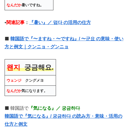
なんだか
暑いですね。
▪️
関連記事
：
『暑い』／ 덥다 の活用の仕方
⬛️
韓国語で『〜ますね・〜ですね』/ 〜군요 の意味・使い
方と例文｜クンニョ・グンニョ
왠지
궁금해요.
ウェンジ
クングメヨ
なんだか
気になります。
⬛️ 韓国語で
『気になる』／ 궁금하다
韓国語で『気になる』/ 궁금하다 の読み方・意味・活用の
仕方と例文