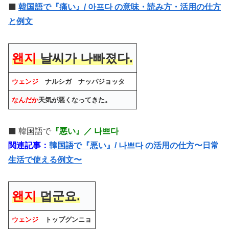
⬛️
韓国語で『痛い』/ 아프다 の意味・読み方・活用の仕方
と例文
왠지
날씨가 나빠졌다.
ウェンジ
ナルシガ ナッパジョッタ
なんだか
天気が悪くなってきた。
⬛️ 韓国語で
『悪い』／ 나쁘다
関連記事：
韓国語で『悪い』/ 나쁘다 の活用の仕方〜日常
生活で使える例文〜
왠지
덥군요.
ウェンジ
トップグンニョ