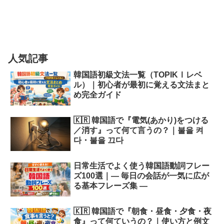
人気記事
韓国語初級文法一覧（TOPIKⅠレベ
ル）｜初心者が最初に覚える文法まと
め完全ガイド
🇰🇷 韓国語で『電気(あかり)をつける
／消す』って何て言うの？｜불을 켜
다・불을 끄다
日常生活でよく使う韓国語動詞フレー
ズ100選｜― 毎日の会話が一気に広が
る基本フレーズ集 ―
🇰🇷 韓国語で『朝食・昼食・夕食・夜
食』って何ていうの？｜使い方と例文