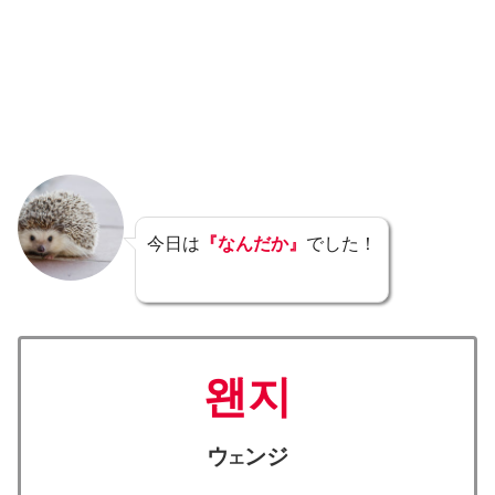
今日は
『なんだか』
でした！
왠지
ウ
ンジ
エ