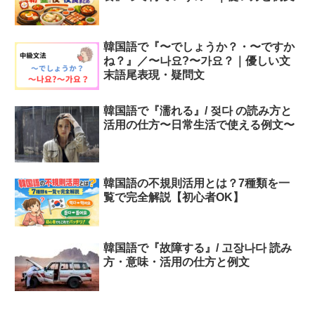
韓国語で『〜でしょうか？・〜ですか
ね？』／〜나요?〜가요？｜優しい文
末語尾表現・疑問文
韓国語で『濡れる』/ 젖다 の読み方と
活用の仕方〜日常生活で使える例文〜
韓国語の不規則活用とは？7種類を一
覧で完全解説【初心者OK】
韓国語で『故障する』/ 고장나다 読み
方・意味・活用の仕方と例文