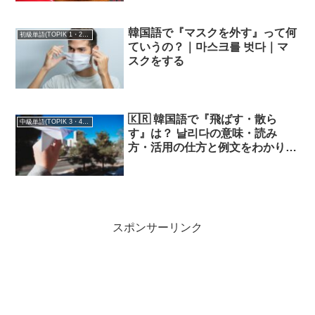
韓国語で『マスクを外す』って何
初級単語(TOPIK 1・2級)
ていうの？｜마스크를 벗다｜マ
スクをする
🇰🇷 韓国語で『飛ばす・散ら
中級単語(TOPIK 3・4級)
す』は？ 날리다の意味・読み
方・活用の仕方と例文をわかりや
すく解説！
スポンサーリンク