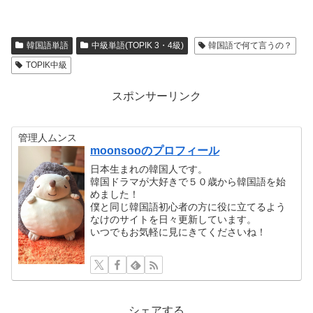
韓国語単語
中級単語(TOPIK 3・4級)
韓国語で何て言うの？
TOPIK中級
スポンサーリンク
管理人ムンス
moonsooのプロフィール
日本生まれの韓国人です。
韓国ドラマが大好きで５０歳から韓国語を始
めました！
僕と同じ韓国語初心者の方に役に立てるよう
なけのサイトを日々更新しています。
いつでもお気軽に見にきてくださいね！
シェアする