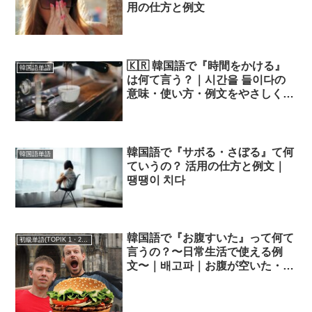
用の仕方と例文
🇰🇷 韓国語で『時間をかける』
韓国語単語
は何て言う？｜시간을 들이다の
意味・使い方・例文をやさしく解
説！
韓国語で『サボる・さぼる』て何
韓国語単語
ていうの？ 活用の仕方と例文｜
땡땡이 치다
韓国語で『お腹すいた』って何て
初級単語(TOPIK 1・2級)
言うの？〜日常生活で使える例
文〜｜
배고파
｜お腹が空いた・ペ
ゴパ