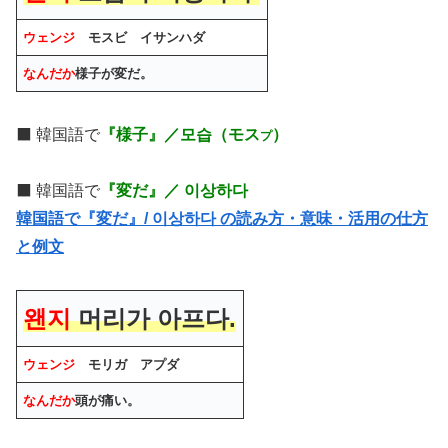
ウェンジ
モスビ イサンハダ
なんだか
様子が変だ。
⬛️ 韓国語で
『様子』／모습（モス
）
プ
⬛️ 韓国語で
『変だ』／ 이상하다
韓国語で『変だ』/ 이상하다 の読み方・意味・活用の仕方
と例文
왠지
머리가 아프다.
ウェンジ
モリガ アプダ
なんだか
頭が痛い。