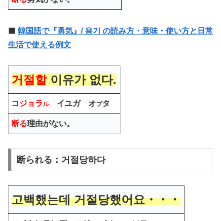
⬛️
韓国語で『勇気』/ 용기 の読み方・意味・使い方と日常
生活で使える例文
거절할
이유
가 없다.
コジョラ
イユ
ガ オ
タ
ル
プ
断る
理由
がない。
断られる：거절당하다
고백했는데 거절당했어요・・・