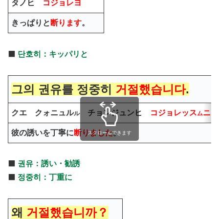
タノヒ
コジョレヨ
きっぱりと
断ります
。
⬛️
단호히：キッパリと
그의
권유
를
정중히
거절했습니다
.
クエ
クォニュ
ル
チョンジュンヒ
コジョレッス
ニダ
ル
ム
彼の
誘い
を
丁寧に
断りました
。
スクロールできます
⬛️
권유：誘い・勧誘
⬛️
정중히：丁重に
왜
거절했습니까？