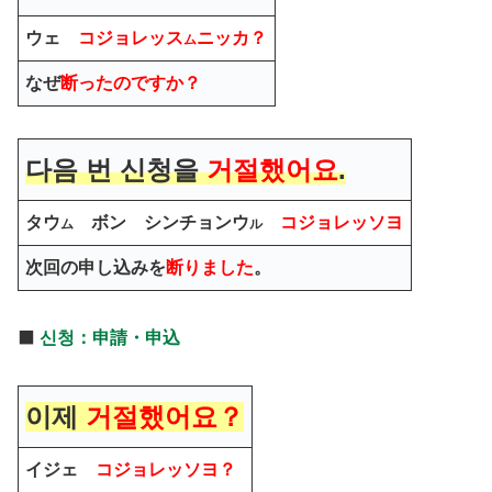
ウェ
コジョレッス
ニッカ？
ム
なぜ
断ったのですか？
다음 번
신청
을
거절했어요
.
タウ
ボン
シンチョン
ウ
コジョレッソヨ
ム
ル
次回の
申し込み
を
断りました
。
⬛️
신청：申請・申込
이제
거절했어요？
イジェ
コジョレッソヨ？