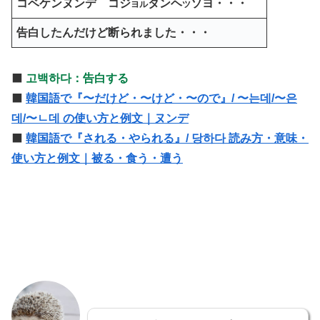
コベケンヌンデ コジ
タンヘ
ソヨ・・・
ヨル
ツ
告白したんだけど断られました・・・
⬛️
고백하다：告白する
⬛️
韓国語で『〜だけど・〜けど・〜ので』/ 〜는데/〜은
데/〜ㄴ데 の使い方と例文｜ヌンデ
⬛️
韓国語で『される・やられる』/ 당하다 読み方・意味・
使い方と例文｜被る・食う・遭う