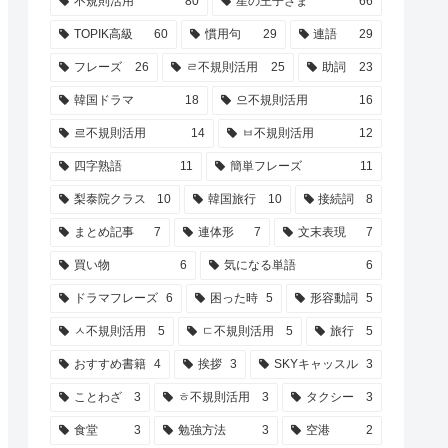
不規則活用
80
星の王子さま
66
TOPIK高級
60
慣用句
29
連語
29
フレーズ
26
ㄹ不規則活用
25
助詞
23
韓国ドラマ
18
으不規則活用
16
르不規則活用
14
ㅂ不規則活用
12
四字熟語
11
簡単フレーズ
11
梨泰院クラス
10
韓国旅行
10
接続詞
8
まとめ記事
7
連体形
7
文末表現
7
買い物
6
気になる単語
6
ドラマフレーズ
6
困った時
5
形容動詞
5
ㅅ不規則活用
5
ㄷ不規則活用
5
旅行
5
おすすめ書籍
4
挨拶
3
SKYキャッスル
3
ことわざ
3
ㅎ不規則活用
3
タクシー
3
食堂
3
勉強方法
3
空港
2