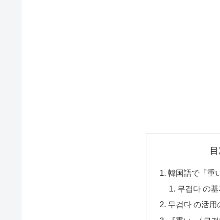
目
韓国語で『重
무겁다 の
무겁다 の活用