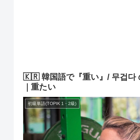
🇰🇷 韓国語で『重い』/ 무
｜重たい
初級単語(TOPIK 1・2級)