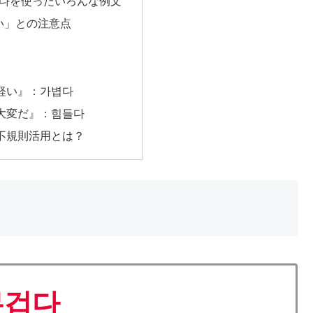
겁다を使ったいろんな例文
い」との注意点
軽い』：가볍다
大変だ』：힘들다
不規則活用とは？
무겁다