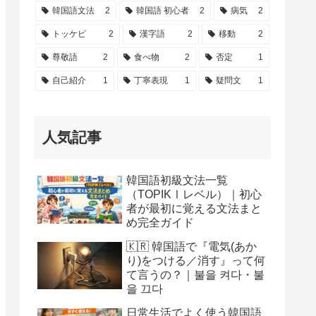
韓国語文法
2
韓国語 初心者
2
病気
2
トッケビ
2
漢字語
2
移動
2
尊敬語
2
食べ物
2
否定
1
自己紹介
1
丁寧表現
1
疑問文
1
人気記事
韓国語初級文法一覧
（TOPIKⅠレベル）｜初心
者が最初に覚える文法まと
め完全ガイド
🇰🇷 韓国語で『電気(あか
り)をつける／消す』って何
て言うの？｜불을 켜다・불
을 끄다
日常生活でよく使う韓国語