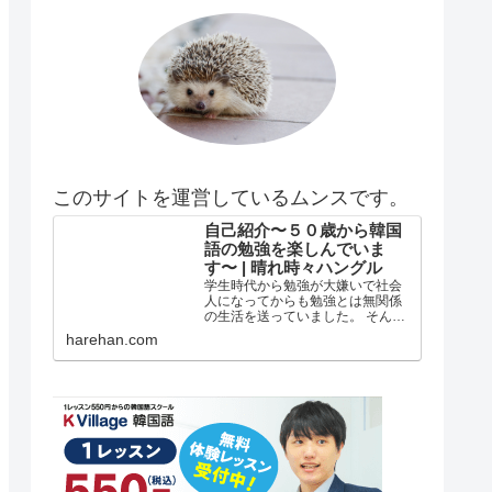
このサイトを運営しているムンスです。
自己紹介〜５０歳から韓国
語の勉強を楽しんでいま
す〜 | 晴れ時々ハングル
学生時代から勉強が大嫌いで社会
人になってからも勉強とは無関係
の生活を送っていました。 そんな
私がどうして韓国語の勉強を始め
harehan.com
たのか？ 自己紹介 年齢は５５歳で
す。 在日韓国人３世で小さい頃は
自分が韓国人とは全く知らずに小
学校低学年？の頃まで自