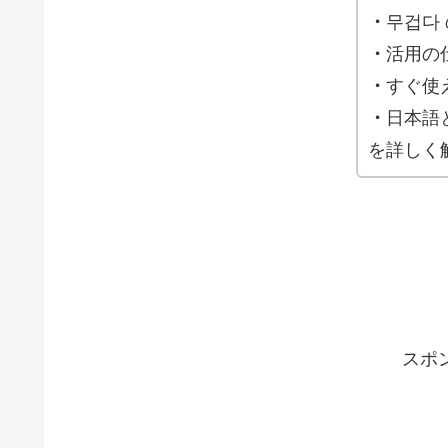
・
무겁다
・
活用の
・
すぐ使
・
日本語
を詳しく
スポ