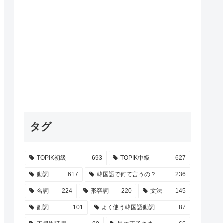
タグ
TOPIK初級
693
TOPIK中級
627
動詞
617
韓国語で何て言うの？
236
名詞
224
形容詞
220
文法
145
副詞
101
よく使う韓国語動詞
87