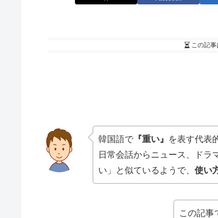
この記事
韓国語で
『重い』
を表す代表
日常会話からニュース、ドラ
い」と似ているようで、
使い
この記事