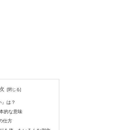
次
い』は？
基本的な意味
の仕方