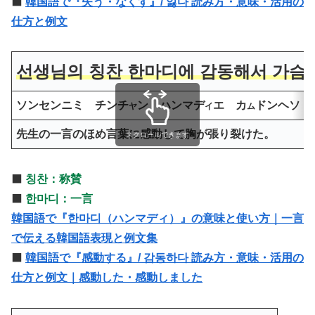
⬛️
韓国語で『失う・なくす』/ 잃다 読み方・意味・活用の
仕方と例文
선생님의 칭찬 한마디에 감동해서 가슴이
ソンセンニミ チンチ
ン ハンマデ
エ カ
ドンヘソ 
ヤ
イ
ム
先生の一言のほめ言葉に感動して胸が張り裂けた。
スクロールできます
⬛️
칭찬：称賛
⬛️
한마디：一言
韓国語で『한마디（ハンマディ）』の意味と使い方｜一言
で伝える韓国語表現と例文集
⬛️
韓国語で『感動する』/ 감동하다 読み方・意味・活用の
仕方と例文｜感動した・感動しました