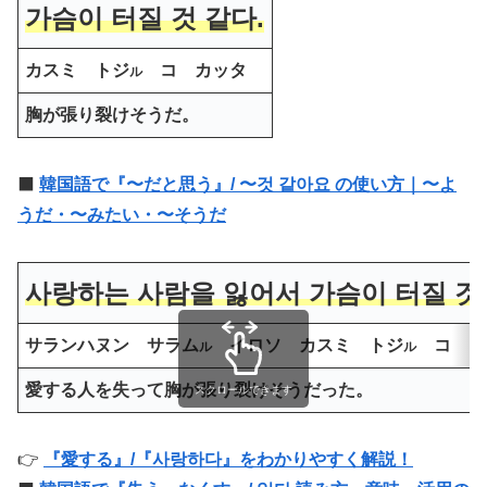
가슴이 터질 것 같다.
カスミ トジ
コ カッタ
ル
胸が張り裂けそうだ。
⬛️
韓国語で『〜だと思う』/ 〜것 같아요 の使い方｜〜よ
うだ・〜みたい・〜そうだ
사랑하는 사람을 잃어서 가슴이 터질 것
サランハヌン サラム
イロソ カスミ トジ
コ カ
ル
ル
愛する人を失って胸が張り裂けそうだった。
スクロールできます
👉
『愛する』/『사랑하다』をわかりやすく解説！