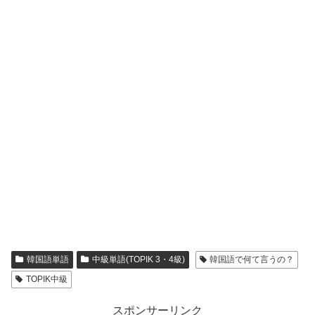
韓国語単語
中級単語(TOPIK 3・4級)
韓国語で何て言うの？
TOPIK中級
スポンサーリンク