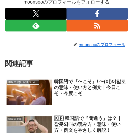
moonsooのプロフィールをフォローする
moonsooのプロフィール
関連記事
韓国語で『〜こそ』/ 〜(이)야말로
中級文法(TOPIK 3・4級)
の意味・使い方と例文｜今日こ
そ・今度こそ
🇰🇷 韓国語で『間違う』は？｜
韓国語単語
잘못되다の読み方・意味・使い
方・例文をやさしく解説！