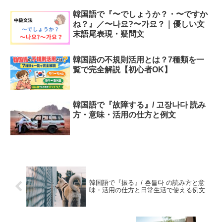
韓国語で『〜でしょうか？・〜ですか
ね？』／〜나요?〜가요？｜優しい文
末語尾表現・疑問文
韓国語の不規則活用とは？7種類を一
覧で完全解説【初心者OK】
韓国語で『故障する』/ 고장나다 読み
方・意味・活用の仕方と例文
韓国語で『振る』/ 흔들다 の読み方と意
味・活用の仕方と日常生活で使える例文