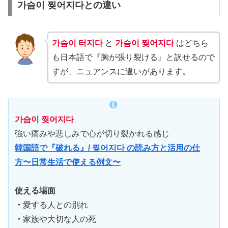
가슴이 찢어지다との違い
가슴이 터지다
と
가슴이 찢어지다
はどちら
も日本語で『胸が張り裂ける』と訳せるので
すが、ニュアンスに違いがあります。
가슴이 찢어지다
強い痛みや悲しみで心が切り裂かれる感じ
韓国語で『破れる』/ 찢어지다 の読み方と活用の仕
方〜日常生活で使える例文〜
使える場面
・
愛する人との別れ
・
家族や大切な人の死