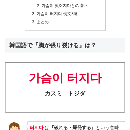
가슴이 찢어지다との違い
가슴이 터지다 例文5選
まとめ
韓国語で『胸が張り裂ける』は？
가슴이 터지다
カスミ トジダ
터지다
は
『破れる・爆発する』
という意味