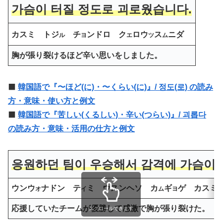
가슴이 터질
정도로
괴로웠습니다.
カスミ トジ
チ
ンドロ
ク
ロウ
ス
ニダ
ル
ヨ
エ
ツ
ム
胸が張り裂ける
ほど
辛い思いをしました。
⬛️
韓国語で『〜ほど(に)・〜くらい(に)』/ 정도(로) の読み
方・意味・使い方と例文
⬛️
韓国語で『苦しい(くるしい)・辛い(つらい)』/ 괴롭다
の読み方・意味・活用の仕方と例文
응원하던 팀이 우승해서 감격에 가슴이 
ウンウ
ナドン テ
ミ ウスンヘソ カ
ギ
ゲ カスミ
オ
イ
ム
ヨ
応援していたチームが優勝して感激で胸が張り裂けた。
スクロールできます