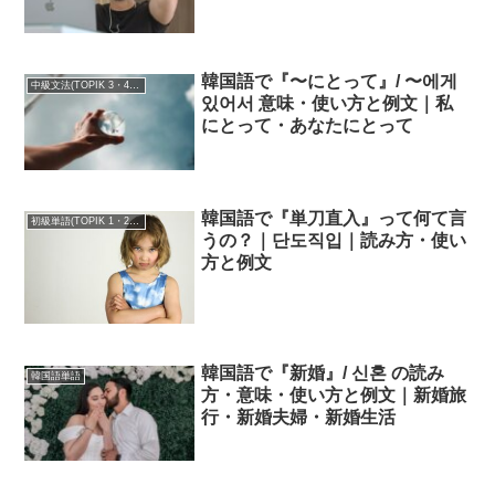
韓国語で『〜にとって』/ 〜에게
中級文法(TOPIK 3・4級)
있어서 意味・使い方と例文｜私
にとって・あなたにとって
韓国語で『単刀直入』って何て言
初級単語(TOPIK 1・2級)
うの？｜단도직입｜読み方・使い
方と例文
韓国語で『新婚』/ 신혼 の読み
韓国語単語
方・意味・使い方と例文｜新婚旅
行・新婚夫婦・新婚生活