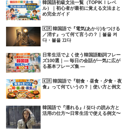
韓国語初級文法一覧（TOPIKⅠレベ
ル）｜初心者が最初に覚える文法まと
め完全ガイド
🇰🇷 韓国語で『電気(あかり)をつける
／消す』って何て言うの？｜불을 켜
다・불을 끄다
日常生活でよく使う韓国語動詞フレー
ズ100選｜― 毎日の会話が一気に広が
る基本フレーズ集 ―
🇰🇷 韓国語で『朝食・昼食・夕食・夜
食』って何ていうの？｜使い方と例文
韓国語で『濡れる』/ 젖다 の読み方と
活用の仕方〜日常生活で使える例文〜