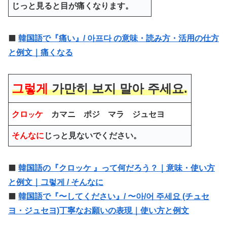
じっと見ると目が痛くなります。
⬛️
韓国語で『痛い』/ 아프다 の意味・読み方・活用の仕方
と例文｜痛くなる
그렇게
가만히
보지 말아 주세요.
クロ
ケ
カマニ
ポジ マラ ジ
ュ
セヨ
ッ
そんなに
じっと
見ないでください。
⬛️
韓国語の『クロッケ 』って何だろう？｜意味・使い方
と例文｜그렇게 / そんなに
⬛️
韓国語で『〜してください』/ 〜아/어 주세요 (チュセ
ヨ・ジュセヨ)丁寧なお願いの表現｜使い方と例文