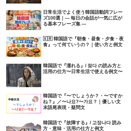
日常生活でよく使う韓国語動詞フレー
ズ100選｜― 毎日の会話が一気に広が
る基本フレーズ集 ―
🇰🇷 韓国語で『朝食・昼食・夕食・夜
食』って何ていうの？｜使い方と例文
韓国語で『濡れる』/ 젖다 の読み方と
活用の仕方〜日常生活で使える例文〜
韓国語で『〜でしょうか？・〜ですか
ね？』／〜나요?〜가요？｜優しい文
末語尾表現・疑問文
韓国語で『故障する』/ 고장나다 読み
方・意味・活用の仕方と例文