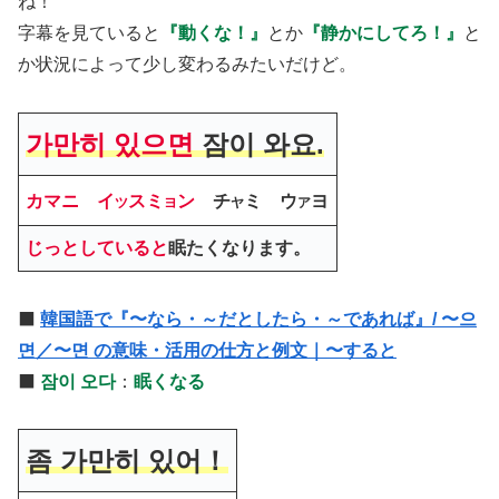
ね！
字幕を見ていると
『動くな！』
とか
『静かにしてろ！』
と
か状況によって少し変わるみたいだけど。
가만히 있으면
잠이 와요.
カマニ イ
スミ
ン
チ
ミ ウ
ヨ
ツ
ヨ
ヤ
ア
じっとしていると
眠たくなります。
⬛️
韓国語で『〜なら・～だとしたら・～であれば』/ 〜으
면／〜면 の意味・活用の仕方と例文｜〜すると
⬛️
잠이 오다
：
眠くなる
좀 가만히 있어！