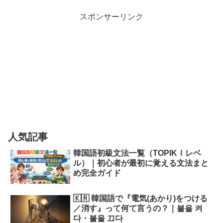
スポンサーリンク
人気記事
韓国語初級文法一覧（TOPIKⅠレベ
ル）｜初心者が最初に覚える文法まと
め完全ガイド
🇰🇷 韓国語で『電気(あかり)をつける
／消す』って何て言うの？｜불을 켜
다・불을 끄다