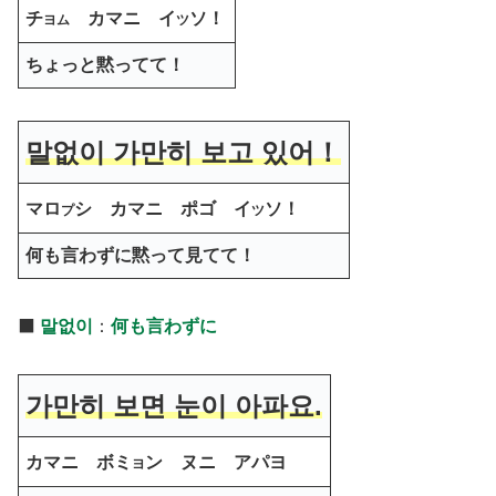
チ
カマニ イ
ソ！
ヨム
ツ
ちょっと黙ってて！
말없이 가만히 보고 있어！
マロ
シ カマニ ポゴ イ
ソ！
プ
ツ
何も言わずに黙って見てて！
⬛️
말없이
：
何も言わずに
가만히 보면 눈이 아파요.
カマニ ボミ
ン ヌニ アパヨ
ヨ