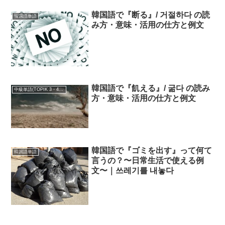
韓国語で『断る』/ 거절하다 の読
韓国語単語
み方・意味・活用の仕方と例文
韓国語で『飢える』/ 굶다 の読み
中級単語(TOPIK 3・4級)
方・意味・活用の仕方と例文
韓国語で『ゴミを出す』って何て
韓国語単語
言うの？〜日常生活で使える例
文〜｜
쓰레기를 내놓다