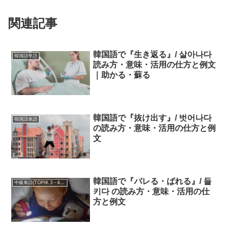
関連記事
韓国語で『生き返る』/ 살아나다
韓国語単語
読み方・意味・活用の仕方と例文
｜助かる・蘇る
韓国語で『抜け出す』/ 벗어나다
韓国語単語
の読み方・意味・活用の仕方と例
文
韓国語で『バレる・ばれる』/ 들
中級単語(TOPIK 3・4級)
키다 の読み方・意味・活用の仕
方と例文