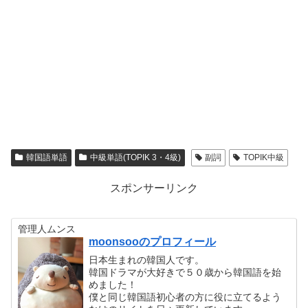
韓国語単語
中級単語(TOPIK 3・4級)
副詞
TOPIK中級
スポンサーリンク
管理人ムンス
moonsooのプロフィール
日本生まれの韓国人です。
韓国ドラマが大好きで５０歳から韓国語を始
めました！
僕と同じ韓国語初心者の方に役に立てるよう