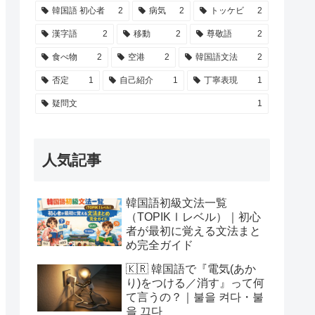
韓国語 初心者
2
病気
2
トッケビ
2
漢字語
2
移動
2
尊敬語
2
食べ物
2
空港
2
韓国語文法
2
否定
1
自己紹介
1
丁寧表現
1
疑問文
1
人気記事
韓国語初級文法一覧
（TOPIKⅠレベル）｜初心
者が最初に覚える文法まと
め完全ガイド
🇰🇷 韓国語で『電気(あか
り)をつける／消す』って何
て言うの？｜불을 켜다・불
을 끄다