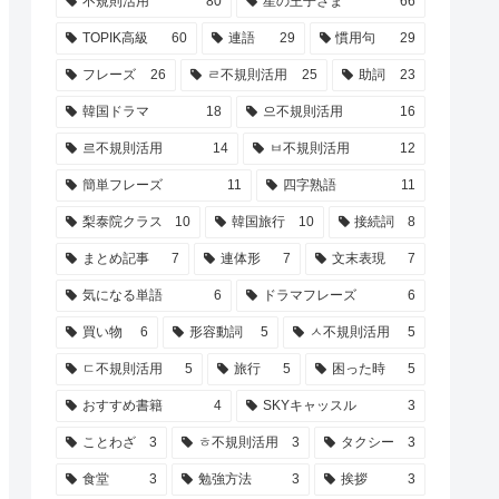
不規則活用
80
星の王子さま
66
TOPIK高級
60
連語
29
慣用句
29
フレーズ
26
ㄹ不規則活用
25
助詞
23
韓国ドラマ
18
으不規則活用
16
르不規則活用
14
ㅂ不規則活用
12
簡単フレーズ
11
四字熟語
11
梨泰院クラス
10
韓国旅行
10
接続詞
8
まとめ記事
7
連体形
7
文末表現
7
気になる単語
6
ドラマフレーズ
6
買い物
6
形容動詞
5
ㅅ不規則活用
5
ㄷ不規則活用
5
旅行
5
困った時
5
おすすめ書籍
4
SKYキャッスル
3
ことわざ
3
ㅎ不規則活用
3
タクシー
3
食堂
3
勉強方法
3
挨拶
3