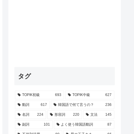
タグ
TOPIK初級
693
TOPIK中級
627
動詞
617
韓国語で何て言うの？
236
名詞
224
形容詞
220
文法
145
副詞
101
よく使う韓国語動詞
87