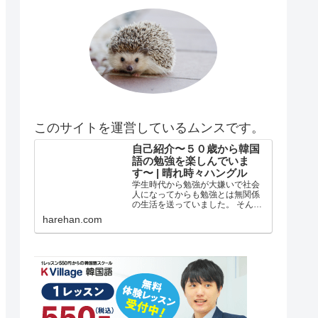
このサイトを運営しているムンスです。
自己紹介〜５０歳から韓国
語の勉強を楽しんでいま
す〜 | 晴れ時々ハングル
学生時代から勉強が大嫌いで社会
人になってからも勉強とは無関係
の生活を送っていました。 そんな
私がどうして韓国語の勉強を始め
harehan.com
たのか？ 自己紹介 年齢は５５歳で
す。 在日韓国人３世で小さい頃は
自分が韓国人とは全く知らずに小
学校低学年？の頃まで自