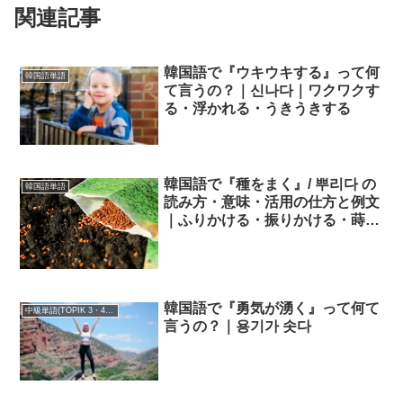
関連記事
韓国語で『ウキウキする』って何
韓国語単語
て言うの？｜신나다｜ワクワクす
る・浮かれる・うきうきする
韓国語で『種をまく』/ 뿌리다 の
韓国語単語
読み方・意味・活用の仕方と例文
｜ふりかける・振りかける・蒔
く・まく
韓国語で『勇気が湧く』って何て
中級単語(TOPIK 3・4級)
言うの？｜용기가 솟다