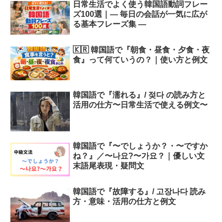
日常生活でよく使う韓国語動詞フレー
ズ100選｜― 毎日の会話が一気に広が
る基本フレーズ集 ―
🇰🇷 韓国語で『朝食・昼食・夕食・夜
食』って何ていうの？｜使い方と例文
韓国語で『濡れる』/ 젖다 の読み方と
活用の仕方〜日常生活で使える例文〜
韓国語で『〜でしょうか？・〜ですか
ね？』／〜나요?〜가요？｜優しい文
末語尾表現・疑問文
韓国語で『故障する』/ 고장나다 読み
方・意味・活用の仕方と例文