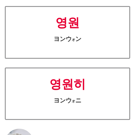
영원
ヨンウ
ン
オ
영원히
ヨンウ
ニ
オ