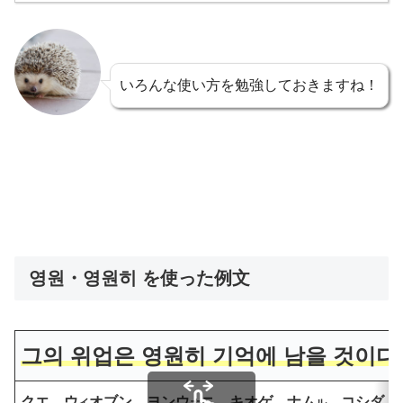
いろんな使い方を勉強しておきますね！
영원・영원히 を使った例文
그의 위업은 영원히 기억에 남을 것이다
クエ ウ
オブン ヨンウ
ニ キオゲ ナム
コシダ
イ
オ
ル