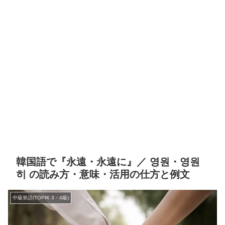
韓国語で『永遠・永遠に』／ 영원・영원
히 の読み方・意味・活用の仕方と例文
中級単語(TOPIK 3・4級)