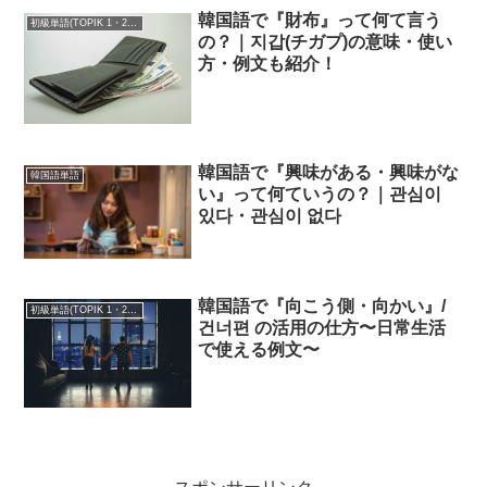
韓国語で『財布』って何て言う
初級単語(TOPIK 1・2級)
の？｜지갑(チガプ)の意味・使い
方・例文も紹介！
韓国語で『興味がある・興味がな
韓国語単語
い』って何ていうの？｜관심이
있다・관심이 없다
韓国語で『向こう側・向かい』/
初級単語(TOPIK 1・2級)
건너편 の活用の仕方〜日常生活
で使える例文〜