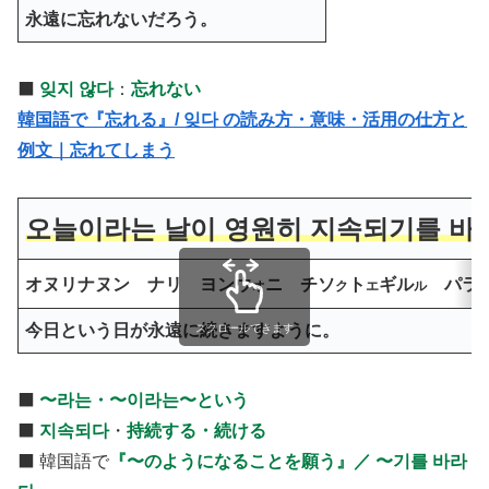
永遠に忘れないだろう。
⬛️
잊지 않다
：
忘れない
韓国語で『忘れる』/ 잊다 の読み方・意味・活用の仕方と
例文｜忘れてしまう
오늘이라는 날이 영원히 지속되기를 바
オヌリナヌン ナリ ヨンウ
ニ チソ
ト
ギル
パラ
オ
ク
エ
ル
今日という日が永遠に続きますように。
スクロールできます
⬛️
〜라는・〜
이라는
〜という
⬛️
지속
되다
・
持続する・続ける
⬛️ 韓国語で
『〜のようになることを願う』／ 〜기를 바라