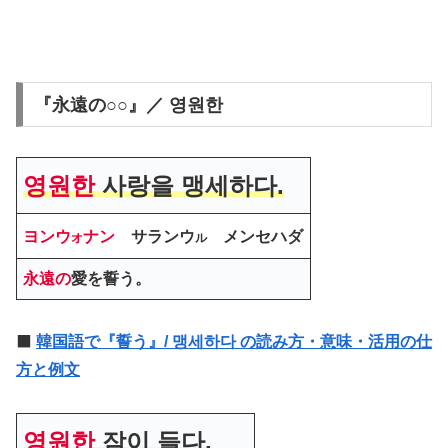
『永遠の○○』／ 영원한
영원한
사랑을 맹세하다.
ヨンウ
ナン
サランウ
メンセハダ
オ
ル
永遠の
愛を誓う。
⬛️
韓国語で『誓う』/ 맹세하다 の読み方・意味・活用の仕
方と例文
영원한
잠이 들다.