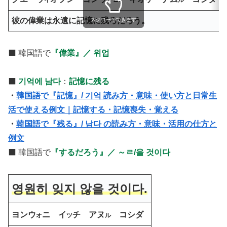
彼の偉業は永遠に記憶に残ろだろう。
スクロールできます
⬛️ 韓国語で
『偉業』／ 위업
⬛️
기억에 남다
：
記憶に残る
・
韓国語で『記憶』/ 기억 読み方・意味・使い方と日常生
活で使える例文｜記憶する・記憶喪失・覚える
・
韓国語で『残る』/ 남다 の読み方・意味・活用の仕方と
例文
⬛️ 韓国語で
『するだろう』／ ～ㄹ/을 것이다
영원히 잊지 않을 것이다.
ヨンウ
ニ イ
チ アヌ
コシダ
オ
ツ
ル