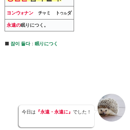
ヨンウ
ナン
チ
ミ ト
ダ
オ
ヤ
ウル
永遠の
眠りにつく。
⬛️
잠이 들다
：
眠りにつく
今日は
『永遠・永遠に』
でした！