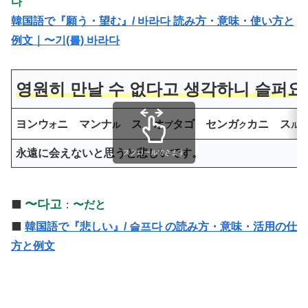
다
韓国語で『願う・望む』/ 바라다 読み方・意味・使い方と
例文｜〜기(를) 바라다
영원히 만날 수 없다고 생각하니 슬퍼요
ヨンウ
ニ マンナ
ス オ
タゴ センガ
カニ ス
オ
ル
プ
ク
ル
永遠に会えないと思うと悲しいです。
スクロールできます
〜다고
⬛️
：
〜だと
⬛️
韓国語で『悲しい』/ 슬프다 の読み方・意味・活用の仕
方と例文