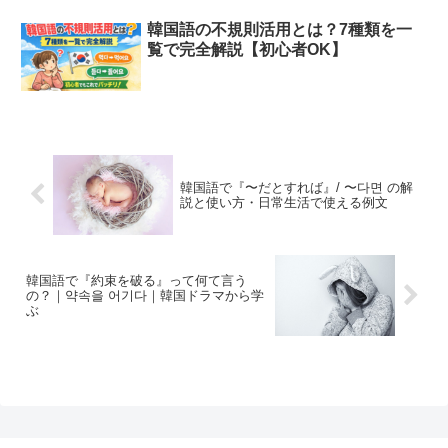
韓国語の不規則活用とは？7種類を一
覧で完全解説【初心者OK】
韓国語で『〜だとすれば』/ 〜다면 の解
説と使い方・日常生活で使える例文
韓国語で『約束を破る』って何て言う
の？｜약속을 어기다｜韓国ドラマから学
ぶ