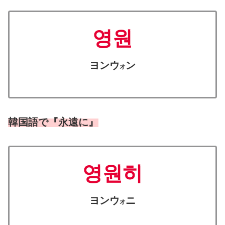
영원
ヨンウ
ン
オ
韓国語で『永遠に』
영원히
ヨンウ
ニ
オ