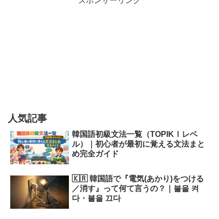
スポンサーリンク
人気記事
韓国語初級文法一覧（TOPIKⅠレベ
ル）｜初心者が最初に覚える文法まと
め完全ガイド
🇰🇷 韓国語で『電気(あかり)をつける
／消す』って何て言うの？｜불을 켜
다・불을 끄다