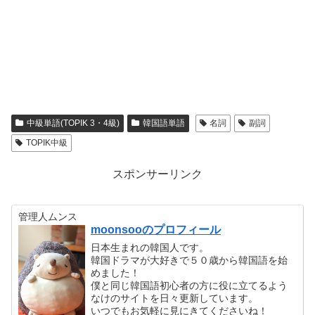
中級単語(TOPIK 3・4級)
韓国語単語
名詞
副詞
TOPIK中級
スポンサーリンク
管理人ムンス
moonsooのプロフィール
日本生まれの韓国人です。
韓国ドラマが大好きで５０歳から韓国語を始
めました！
僕と同じ韓国語初心者の方に役に立てるよう
なけのサイトを日々更新しています。
いつでもお気軽に見にきてくださいね！