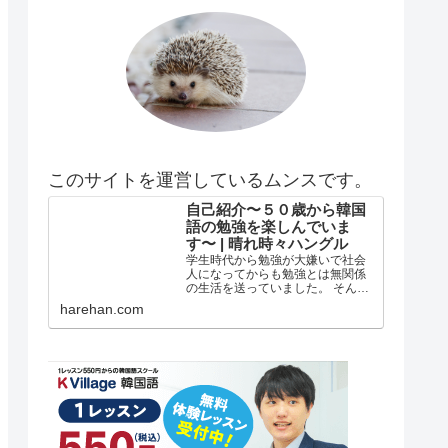
このサイトを運営しているムンスです。
自己紹介〜５０歳から韓国
語の勉強を楽しんでいま
す〜 | 晴れ時々ハングル
学生時代から勉強が大嫌いで社会
人になってからも勉強とは無関係
の生活を送っていました。 そんな
私がどうして韓国語の勉強を始め
harehan.com
たのか？ 自己紹介 年齢は５５歳で
す。 在日韓国人３世で小さい頃は
自分が韓国人とは全く知らずに小
学校低学年？の頃まで自