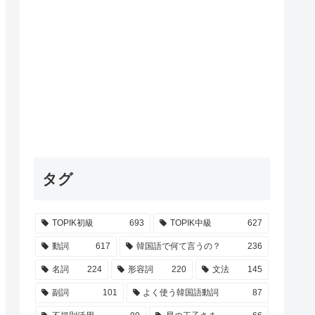
タグ
TOPIK初級
693
TOPIK中級
627
動詞
617
韓国語で何て言うの？
236
名詞
224
形容詞
220
文法
145
副詞
101
よく使う韓国語動詞
87