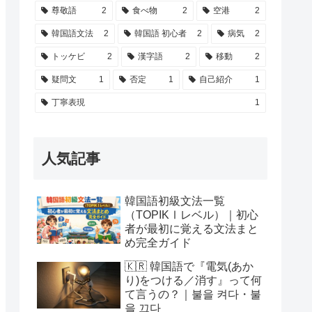
尊敬語
2
食べ物
2
空港
2
韓国語文法
2
韓国語 初心者
2
病気
2
トッケビ
2
漢字語
2
移動
2
疑問文
1
否定
1
自己紹介
1
丁寧表現
1
人気記事
韓国語初級文法一覧
（TOPIKⅠレベル）｜初心
者が最初に覚える文法まと
め完全ガイド
🇰🇷 韓国語で『電気(あか
り)をつける／消す』って何
て言うの？｜불을 켜다・불
을 끄다