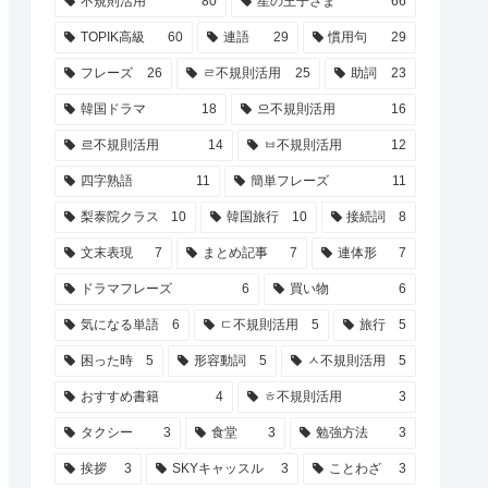
不規則活用
80
星の王子さま
66
TOPIK高級
60
連語
29
慣用句
29
フレーズ
26
ㄹ不規則活用
25
助詞
23
韓国ドラマ
18
으不規則活用
16
르不規則活用
14
ㅂ不規則活用
12
四字熟語
11
簡単フレーズ
11
梨泰院クラス
10
韓国旅行
10
接続詞
8
文末表現
7
まとめ記事
7
連体形
7
ドラマフレーズ
6
買い物
6
気になる単語
6
ㄷ不規則活用
5
旅行
5
困った時
5
形容動詞
5
ㅅ不規則活用
5
おすすめ書籍
4
ㅎ不規則活用
3
タクシー
3
食堂
3
勉強方法
3
挨拶
3
SKYキャッスル
3
ことわざ
3