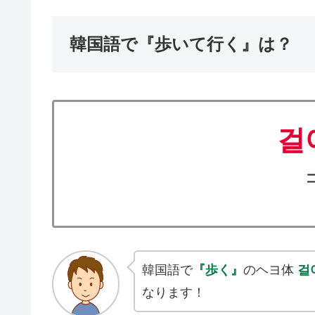
韓国語で『歩いて行く』は？
걸
韓国語で
『歩く』
のヘヨ体
걸
なります！