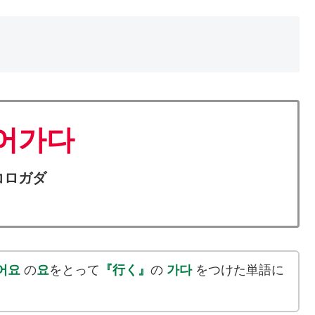
어가다
コロガダ
어요
の
요
をとって
『行く』
の
가다
をつけた単語に