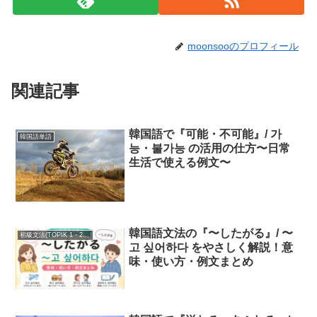
moonsooのプロフィール
関連記事
韓国語で『可能・不可能』/ 가
韓国語単語
능・불가능 の活用の仕方〜日常
生活で使える例文〜
韓国語文法の『〜したがる』/ 〜
初級文法(TOPIK 1・2級)
고 싶어하다 をやさしく解説！意
味・使い方・例文まとめ