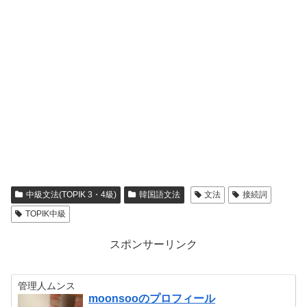
中級文法(TOPIK 3・4級)
韓国語文法
文法
接続詞
TOPIK中級
スポンサーリンク
管理人ムンス
moonsooのプロフィール