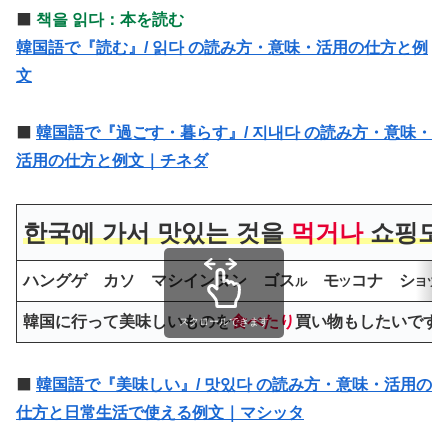
⬛️
책을 읽다：本を読む
韓国語で『読む』/ 읽다 の読み方・意味・活用の仕方と例
文
⬛️
韓国語で『過ごす・暮らす』/ 지내다 の読み方・意味・
活用の仕方と例文｜チネダ
한국에 가서 맛있는 것을
먹거나
쇼핑도 
ハングゲ カソ マシインヌン ゴス
モ
コナ シ
ル
ツ
ヨツ
韓国に行って美味しいものを
食べたり
買い物もしたいです
スクロールできます
⬛️
韓国語で『美味しい』/ 맛있다 の読み方・意味・活用の
仕方と日常生活で使える例文｜マシッタ