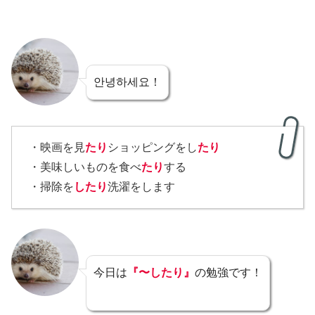
안녕하세요！
・映画を見
たり
ショッピングをし
たり
・美味しいものを食べ
たり
する
・掃除を
したり
洗濯をします
今日は
『〜したり』
の勉強です！