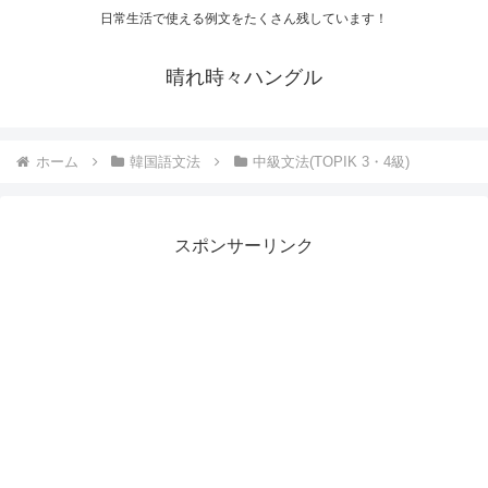
日常生活で使える例文をたくさん残しています！
晴れ時々ハングル
ホーム
韓国語文法
中級文法(TOPIK 3・4級)
スポンサーリンク