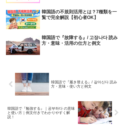
韓国語の不規則活用とは？7種類を一
覧で完全解説【初心者OK】
韓国語で『故障する』/ 고장나다 読み
方・意味・活用の仕方と例文
韓国語で『履き替える』/ 갈아신다 読み
方・意味・使い方と例文
韓国語で『勉強する』｜공부하다 の意味
と使い方｜例文付きでわかりやすく解
説！