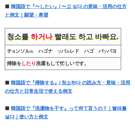
⬛️
韓国語で『〜したい』/ 〜고 싶다 の意味・活用の仕方
と例文｜願望・希望
청소를
하거나
빨래도 하고 바빠요.
チ
ンソル
ハゴナ
パ
レド ハゴ パ
パヨ
ヨ
ル
ツ
ル
ツ
掃除を
したり
洗濯もして忙しいです。
⬛️
韓国語で『掃除する』/ 청소하다 の読み方・意味・活用
の仕方と日常生活で使える例文
⬛️
韓国語で『洗濯物を干す』って何て言うの？｜빨래를
널다｜使い方と例文