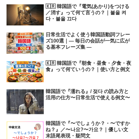
🇰🇷 韓国語で『電気(あかり)をつける
／消す』って何て言うの？｜불을 켜
다・불을 끄다
日常生活でよく使う韓国語動詞フレー
ズ100選｜― 毎日の会話が一気に広が
る基本フレーズ集 ―
🇰🇷 韓国語で『朝食・昼食・夕食・夜
食』って何ていうの？｜使い方と例文
韓国語で『濡れる』/ 젖다 の読み方と
活用の仕方〜日常生活で使える例文〜
韓国語で『〜でしょうか？・〜ですか
ね？』／〜나요?〜가요？｜優しい文
末語尾表現・疑問文