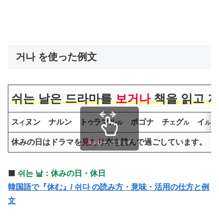
거나 を使った例文
쉬는 날은 드라마를
보거나
책을 읽고
ス
ヌン ナルン ト
ラマル
ポゴナ チ
グ
イ
コ
イ
ウ
ル
エ
ル
ル
休みの日はドラマを
見たり
本を読んで過ごしています。
スクロールできます
⬛️
쉬는 날：休みの日・休日
韓国語で『休む』/ 쉬다 の読み方・意味・活用の仕方と例
文