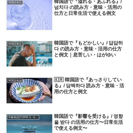
韓国語で『溢れる・あふれる』/
韓国語単語
넘치다 の読み方・意味・活用の
仕方と日常生活で使える例文
韓国語で『もどかしい』/ 답답하
韓国語単語
다 の読み方・意味・活用の仕方
と例文｜息苦しい・はがゆい
🇰🇷 韓国語で『あっさりしてい
韓国語単語
る』/ 담백하다 読み方・意味・活
用の仕方と例文
韓国語で『影響を受ける』/ 영향
中級単語(TOPIK 3・4級)
을 받다 の活用の仕方〜日常生活
で使える例文〜