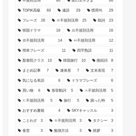
不規則活用
80
星の王子さま
66
TOPIK高級
60
連語
29
慣用句
29
フレーズ
26
ㄹ不規則活用
25
助詞
23
韓国ドラマ
18
으不規則活用
16
르不規則活用
14
ㅂ不規則活用
12
簡単フレーズ
11
四字熟語
11
梨泰院クラス
10
韓国旅行
10
接続詞
8
まとめ記事
7
連体形
7
文末表現
7
気になる単語
6
ドラマフレーズ
6
買い物
6
形容動詞
5
ㅅ不規則活用
5
ㄷ不規則活用
5
旅行
5
困った時
5
おすすめ書籍
4
SKYキャッスル
3
ことわざ
3
ㅎ不規則活用
3
タクシー
3
食堂
3
勉強方法
3
挨拶
3