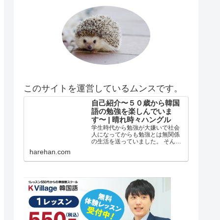
このサイトを運営しているムンスです。
自己紹介〜５０歳から韓国
語の勉強を楽しんでいま
す〜 | 晴れ時々ハングル
学生時代から勉強が大嫌いで社会
人になってからも勉強とは無関係
の生活を送っていました。 そんな
私がどうして韓国語の勉強を始め
harehan.com
たのか？ 自己紹介 年齢は５５歳で
す。 在日韓国人３世で小さい頃は
自分が韓国人とは全く知らずに小
学校低学年？の頃まで自