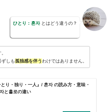
ひとり：혼자
とはどう違うの？
す。
必ずしも
孤独感を伴う
わけではありません。
『ひとり・独り・一人』/ 혼자 の読み方・意味・
자と홀로の違い