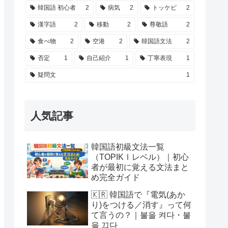
韓国語 初心者
2
病気
2
トッケビ
2
漢字語
2
移動
2
尊敬語
2
食べ物
2
空港
2
韓国語文法
2
否定
1
自己紹介
1
丁寧表現
1
疑問文
1
人気記事
韓国語初級文法一覧
（TOPIKⅠレベル）｜初心
者が最初に覚える文法まと
め完全ガイド
🇰🇷 韓国語で『電気(あか
り)をつける／消す』って何
て言うの？｜불을 켜다・불
을 끄다