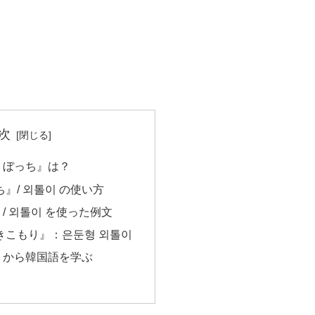
次
りぼっち』は？
』/ 외톨이 の使い方
/ 외톨이 を使った例文
きこもり』：은둔형 외톨이
』から韓国語を学ぶ