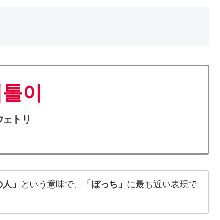
외톨이
ウ
トリ
エ
の人」
という意味で、
「ぼっち」
に最も近い表現で