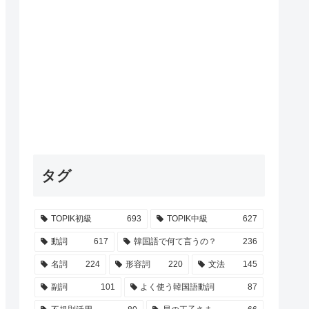
タグ
TOPIK初級
693
TOPIK中級
627
動詞
617
韓国語で何て言うの？
236
名詞
224
形容詞
220
文法
145
副詞
101
よく使う韓国語動詞
87