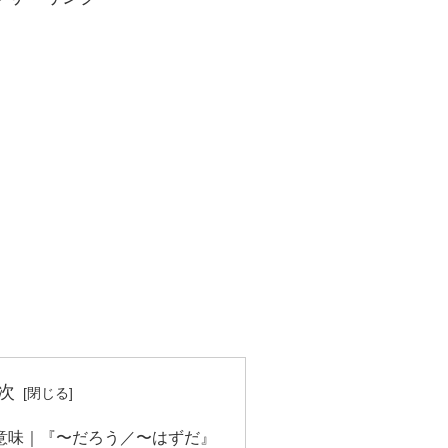
次
の意味｜『〜だろう／〜はずだ』