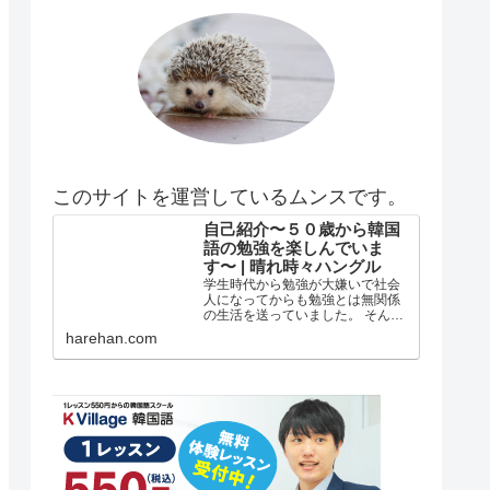
このサイトを運営しているムンスです。
自己紹介〜５０歳から韓国
語の勉強を楽しんでいま
す〜 | 晴れ時々ハングル
学生時代から勉強が大嫌いで社会
人になってからも勉強とは無関係
の生活を送っていました。 そんな
私がどうして韓国語の勉強を始め
harehan.com
たのか？ 自己紹介 年齢は５５歳で
す。 在日韓国人３世で小さい頃は
自分が韓国人とは全く知らずに小
学校低学年？の頃まで自