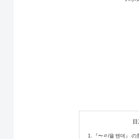
目
『〜ㄹ/을 텐데』 