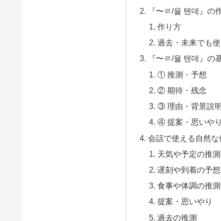
『〜ㄹ/을 텐데』の
作り方
過去・未来でも使
『〜ㄹ/을 텐데』の
① 推測・予想
② 期待・残念
③ 理由・背景説
④ 提案・思いや
会話で使える自然な
天気や予定の推測
遅刻や到着の予想
食事や体調の推測
提案・思いやり
過去の推測