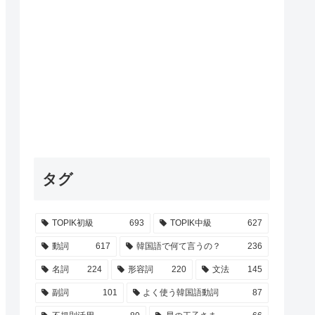
タグ
TOPIK初級
693
TOPIK中級
627
動詞
617
韓国語で何て言うの？
236
名詞
224
形容詞
220
文法
145
副詞
101
よく使う韓国語動詞
87