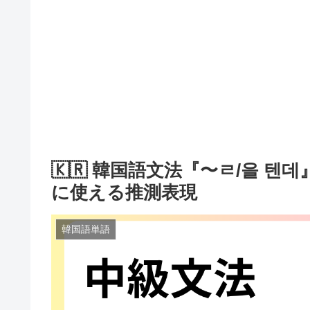
🇰🇷 韓国語文法『〜ㄹ/을 
に使える推測表現
韓国語単語