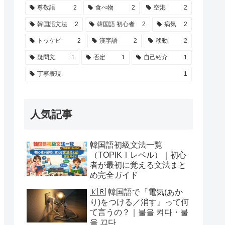
尊敬語
2
食べ物
2
空港
2
韓国語文法
2
韓国語 初心者
2
病気
2
トッケビ
2
漢字語
2
移動
2
疑問文
1
否定
1
自己紹介
1
丁寧表現
1
人気記事
韓国語初級文法一覧
（TOPIKⅠレベル）｜初心
者が最初に覚える文法まと
め完全ガイド
🇰🇷 韓国語で『電気(あか
り)をつける／消す』って何
て言うの？｜불을 켜다・불
을 끄다