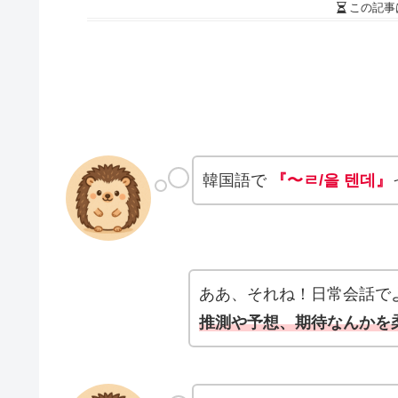
この記事
韓国語で
『〜ㄹ/을 텐데』
ああ、それね！日常会話で
推測や予想、期待なんかを