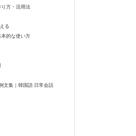
作り方・活用法
える
基本的な使い方
明
り
例文集｜韓国語 日常会話