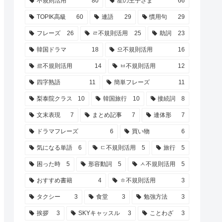
不規則活用
80
星の王子さま
66
TOPIK高級
60
連語
29
慣用句
29
フレーズ
26
ㄹ不規則活用
25
助詞
23
韓国ドラマ
18
으不規則活用
16
르不規則活用
14
ㅂ不規則活用
12
四字熟語
11
簡単フレーズ
11
梨泰院クラス
10
韓国旅行
10
接続詞
8
文末表現
7
まとめ記事
7
連体形
7
ドラマフレーズ
6
買い物
6
気になる単語
6
ㄷ不規則活用
5
旅行
5
困った時
5
形容動詞
5
ㅅ不規則活用
5
おすすめ書籍
4
ㅎ不規則活用
3
タクシー
3
食堂
3
勉強方法
3
挨拶
3
SKYキャッスル
3
ことわざ
3