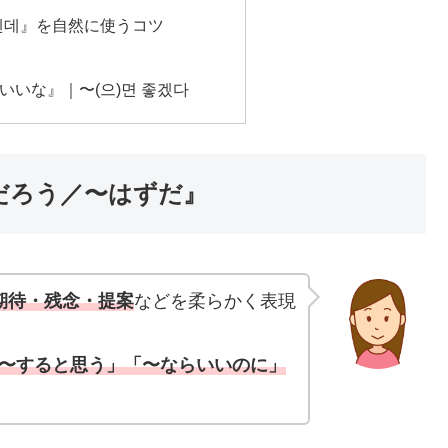
 텐데』を自然に使うコツ
いいな』｜〜(으)면 좋겠다
〜だろう／〜はずだ』
期待・残念・提案
などを柔らかく表現
〜すると思う」「〜ならいいのに」