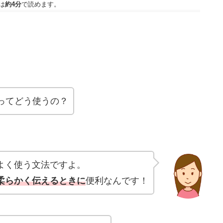
は
約4分
で読めます。
ってどう使うの？
よく使う文法ですよ。
柔らかく伝えるときに
便利なんです！