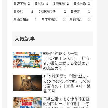
漢字語
2
移動
2
尊敬語
2
食べ物
2
空港
2
韓国語文法
2
否定
1
自己紹介
1
丁寧表現
1
疑問文
1
人気記事
韓国語初級文法一覧
（TOPIKⅠレベル）｜初心
者が最初に覚える文法まと
め完全ガイド
🇰🇷 韓国語で『電気(あか
り)をつける／消す』って何
て言うの？｜불을 켜다・불
을 끄다
日常生活でよく使う韓国語
動詞フレーズ100選｜― 毎