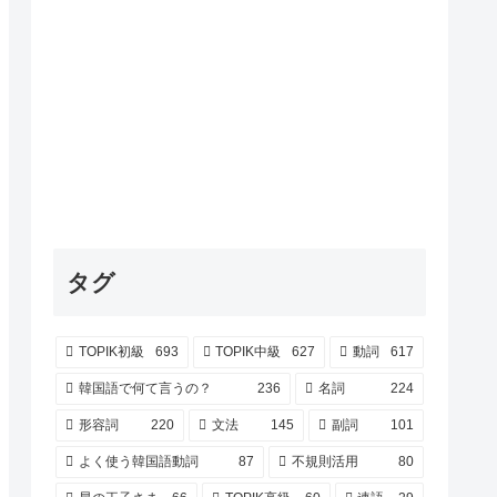
タグ
TOPIK初級
693
TOPIK中級
627
動詞
617
韓国語で何て言うの？
236
名詞
224
形容詞
220
文法
145
副詞
101
よく使う韓国語動詞
87
不規則活用
80