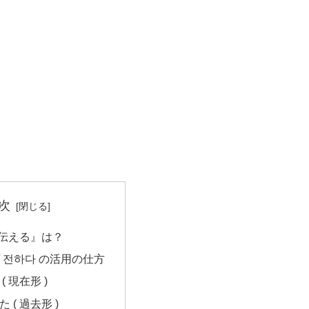
次
伝える』は？
 전하다 の活用の仕方
( 現在形 )
 ( 過去形 )