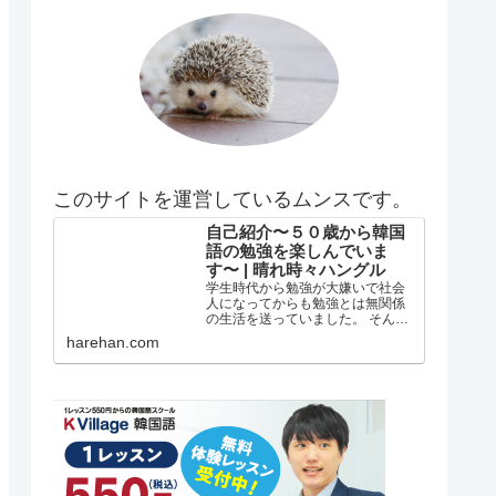
このサイトを運営しているムンスです。
自己紹介〜５０歳から韓国
語の勉強を楽しんでいま
す〜 | 晴れ時々ハングル
学生時代から勉強が大嫌いで社会
人になってからも勉強とは無関係
の生活を送っていました。 そんな
私がどうして韓国語の勉強を始め
harehan.com
たのか？ 自己紹介 年齢は５５歳で
す。 在日韓国人３世で小さい頃は
自分が韓国人とは全く知らずに小
学校低学年？の頃まで自