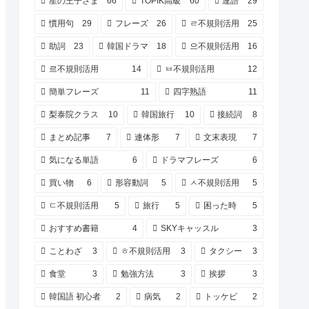
星の王子さま
66
TOPIK高級
60
連語
29
慣用句
29
フレーズ
26
ㄹ不規則活用
25
助詞
23
韓国ドラマ
18
으不規則活用
16
르不規則活用
14
ㅂ不規則活用
12
簡単フレーズ
11
四字熟語
11
梨泰院クラス
10
韓国旅行
10
接続詞
8
まとめ記事
7
連体形
7
文末表現
7
気になる単語
6
ドラマフレーズ
6
買い物
6
形容動詞
5
ㅅ不規則活用
5
ㄷ不規則活用
5
旅行
5
困った時
5
おすすめ書籍
4
SKYキャッスル
3
ことわざ
3
ㅎ不規則活用
3
タクシー
3
食堂
3
勉強方法
3
挨拶
3
韓国語 初心者
2
病気
2
トッケビ
2