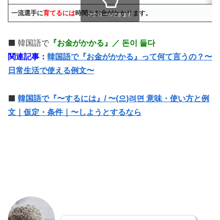
一流選手に
育てるには
時間とお金がかかります。
スクロールできます
⬛️ 韓国語で
『お金がかかる』／ 돈이 들다
関連記事：
韓国語で『お金がかかる』って何て言うの？〜
日常生活で使える例文〜
⬛️
韓国語で『〜するには』/ 〜(으)려면 意味・使い方と例
文｜仮定・条件｜〜しようとするなら