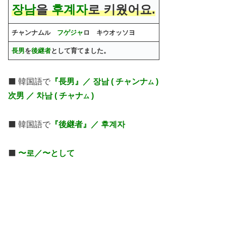
장남
을
후계자
로 키웠어요.
チャンナム
フゲジャ
ロ キ
オッソヨ
ル
ウ
長男
を
後継者
として育てました。
⬛️ 韓国語で
『長男』／ 장남 ( チャンナ
)
ム
次男 ／ 차남 ( チャナ
)
ム
⬛️ 韓国語で
『後継者』／ 후계자
⬛️
〜로／〜として