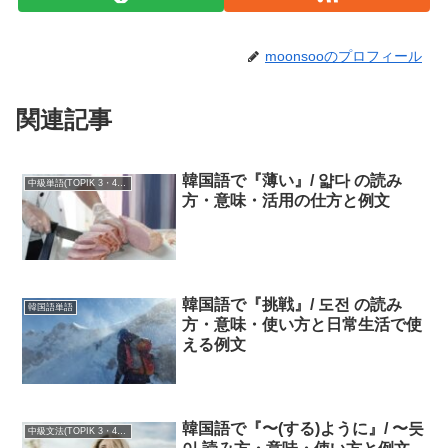
moonsooのプロフィール
関連記事
韓国語で『薄い』/ 얇다 の読み
中級単語(TOPIK 3・4級)
方・意味・活用の仕方と例文
韓国語で『挑戦』/ 도전 の読み
韓国語単語
方・意味・使い方と日常生活で使
える例文
韓国語で『〜(する)ように』/ 〜듯
中級文法(TOPIK 3・4級)