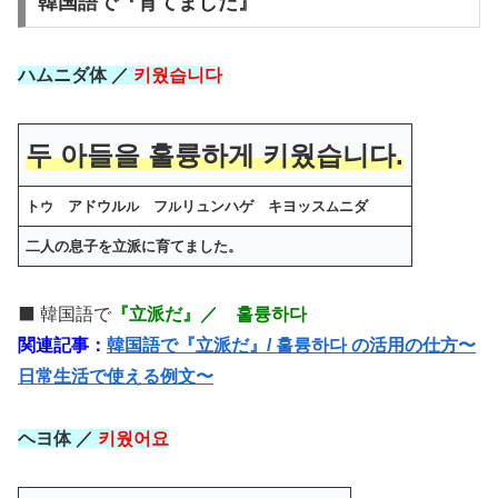
韓国語で『育てました』
ハムニダ体 ／
키웠습니다
두 아들을 훌륭하게 키웠습니다.
ト
アドウル
フ
リュンハゲ キヨッス
ニダ
ウ
ル
ル
ム
二人の息子を立派に育てました。
⬛️ 韓国語で
『立派だ』／ 훌륭하다
関連記事：
韓国語で『立派だ』/ 훌륭하다 の活用の仕方〜
日常生活で使える例文〜
ヘヨ体 ／
키웠어요