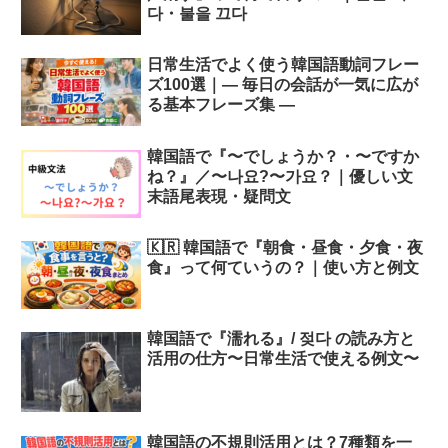
다・불을 끄다
日常生活でよく使う韓国語動詞フレー
ズ100選｜― 毎日の会話が一気に広が
る基本フレーズ集 ―
韓国語で『〜でしょうか？・〜ですか
ね？』／〜나요?〜가요？｜優しい文
末語尾表現・疑問文
🇰🇷 韓国語で『朝食・昼食・夕食・夜
食』って何ていうの？｜使い方と例文
韓国語で『濡れる』/ 젖다 の読み方と
活用の仕方〜日常生活で使える例文〜
韓国語の不規則活用とは？7種類を一