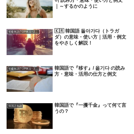
이 読み方・意味・使い方と例文
｜～するかのように
🇰🇷 韓国語 돌아가다（トラガ
初級単語(TOPIK 1・2級)
ダ）の意味・使い方｜活用・例文
をやさしく解説！
韓国語で『移す』/ 옮기다 の読み
初級単語(TOPIK 1・2級)
方・意味・活用の仕方と例文
韓国語で『一攫千金』って何て言
韓国語単語
うの？