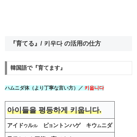
『育てる』/ 키우다 の活用の仕方
韓国語で『育てます』
ハムニダ体（より丁寧な言い方）／
키웁니다
아이들을 평등하게 키웁니다.
アイド
ル
ピ
ントンハゲ キウ
ニダ
ウ
ル
ヨ
ム