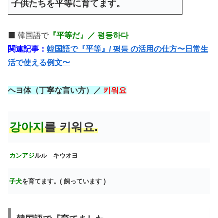
子供たちを平等に育てます。
⬛️ 韓国語で
『平等だ』／ 평등하다
関連記事：
韓国語で『平等』/ 평등 の活用の仕方〜日常生
活で使える例文〜
ヘヨ体（丁寧な言い方）／
키워요
강아지
를 키워요.
カンアジ
ル
キウ
ヨ
ル
オ
子犬
を育てます。( 飼っています )