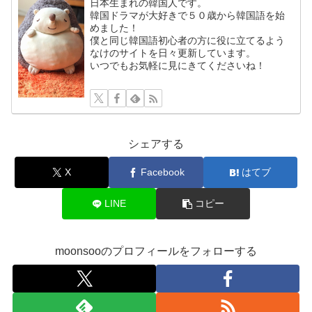
日本生まれの韓国人です。
韓国ドラマが大好きで５０歳から韓国語を始
めました！
僕と同じ韓国語初心者の方に役に立てるよう
なけのサイトを日々更新しています。
いつでもお気軽に見にきてくださいね！
シェアする
X
Facebook
はてブ
LINE
コピー
moonsooのプロフィールをフォローする