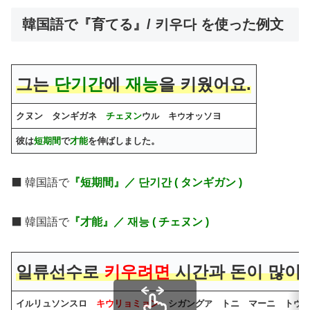
韓国語で『育てる』/ 키우다 を使った例文
그는
단기간
에
재능
을 키웠어요.
クヌン タンギガネ
チェヌン
ウ
キ
オッソヨ
ル
ウ
彼は
短期間
で
才能
を伸ばしました。
⬛️ 韓国語で
『短期間』／ 단기간 ( タンギガン )
⬛️ 韓国語で
『才能』／ 재능 ( チェヌン )
일류선수로
키우려면
시간과 돈이 많이 
イ
リュソンスロ
キウリョミョン
シガング
トニ マーニ ト
ル
ア
ウ