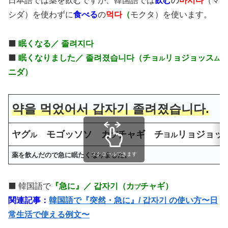
日本語では薬を飲むですが、韓国語では
飲む
の
마시다
（マ
シダ）を使わずに
食べる
の
먹다
（
モクタ）を使います。
⬛️
眠くなる／ 졸려지다
⬛️
眠くなりました／ 졸려졌습니다（チョ
リョジョッス
ル
ム
ニダ）
약을 먹었어서 갑자기 졸려졌습니다.
ヤグ
モゴッソソ カ
チャギ チ
リョジョッ
ル
プ
ヨル
薬を飲んだので急に眠たくなりました。
スクロールできます
⬛️ 韓国語で
『急に』／ 갑자기（カ
チャギ）
プ
関連記事：
韓国語で『突然・急に』/ 갑자기 の使い方〜日
常生活で使える例文〜