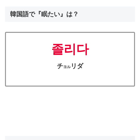
韓国語で『眠たい』は？
졸리다
チ
リダ
ヨル