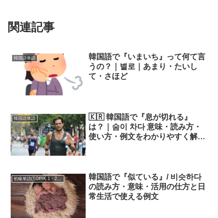
関連記事
韓国語で『いまいち』って何て言
韓国語単語
うの？｜별로｜あまり・たいし
て・さほど
🇰🇷 韓国語で『息が切れる』
韓国語単語
は？｜숨이 차다 意味・読み方・
使い方・例文をわかりやすく解
説！
韓国語で『似ている』/ 비슷하다
初級単語(TOPIK 1・2級)
の読み方・意味・活用の仕方と日
常生活で使える例文