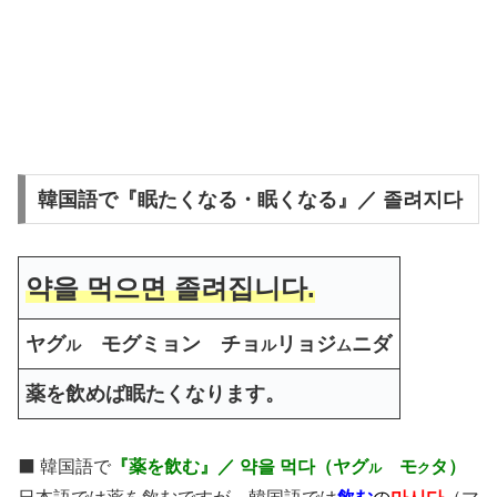
韓国語で『眠たくなる・眠くなる』／ 졸려지다
약을 먹으면 졸려집니다.
ヤグ
モグミョン チョ
リョジ
ニダ
ル
ル
ム
薬を飲めば眠たくなります。
⬛️ 韓国語で
『薬を飲む』／ 약을 먹다（ヤグ
モ
タ）
ル
ク