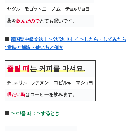
ヤグ
モゴ
トニ
ノム チ
リ
ヨ
ル
ツ
ヨル
ヨ
薬を
飲ん
だ
ので
とても眠いです。
⬛️
韓国語中級文法｜〜았/었더니 ／ 〜したら・してみたら
: 意味と解説・使い方と例文
졸릴 때
는 커피를 마셔요.
チ
リ
テヌン コピル
マシ
ヨ
ヨル
ル
ツ
ル
ヨ
眠たい時
はコーヒーを飲みます。
⬛️
〜ㄹ/을 때：〜するとき