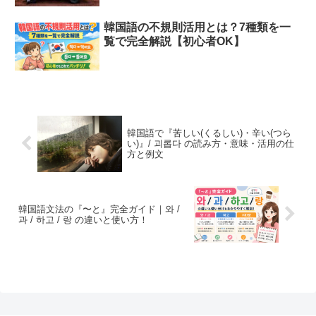
韓国語の不規則活用とは？7種類を一
覧で完全解説【初心者OK】
韓国語で『苦しい(くるしい)・辛い(つら
い)』/ 괴롭다 の読み方・意味・活用の仕
方と例文
韓国語文法の『〜と』完全ガイド｜와 /
과 / 하고 / 랑 の違いと使い方！