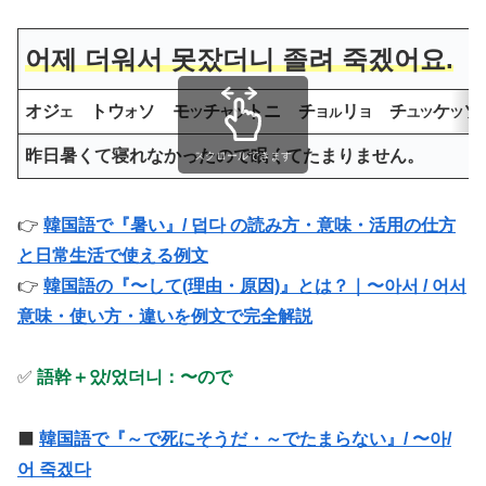
어제 더워서 못잤더니 졸려 죽겠어요.
オジ
トウ
ソ モ
チ
トニ チ
リ
チ
ケ
ソ
エ
オ
ツ
ヤツ
ヨ
ル
ヨ
ユツ
ツ
昨日暑くて寝れなかったので眠くてたまりません。
スクロールできます
👉
韓国語で『暑い』/ 덥다 の読み方・意味・活用の仕方
と日常生活で使える例文
👉
韓国語の『〜して(理由・原因)』とは？｜〜아서 / 어서
意味・使い方・違いを例文で完全解説
✅
語幹＋았/었더니：
〜ので
⬛️
韓国語で『～で死にそうだ・～でたまらない』/ 〜아/
어 죽겠다