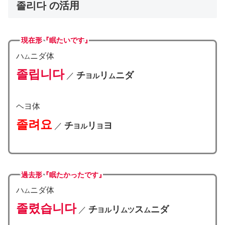
졸리다 の活用
現在形
『眠たいです』
ハ
ニダ体
ム
졸립니다
チ
リ
ニダ
／
ヨル
ム
ヘヨ体
졸려요
チ
リ
ヨ
／
ヨル
ヨ
過去形『眠たかったです』
ハ
ニダ体
ム
졸렸습니다
チ
リ
ス
ニダ
／
ヨル
ム
ツ
ム