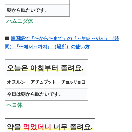
朝から眠たいです。
ハムニダ体
⬛️
韓国語で『〜から〜まで』の『～부터～까지』（時
間）『〜에서～까지』（場所）の使い方
오늘은 아침부터 졸려요.
オヌルン アチ
プ
ト チ
リ
ヨ
ム
ツ
ヨル
ヨ
今日は朝から眠たいです。
ヘヨ体
약을
먹었더니
너무 졸려요.