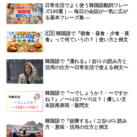
日常生活でよく使う韓国語動詞フレー
ズ100選｜― 毎日の会話が一気に広が
る基本フレーズ集 ―
🇰🇷 韓国語で『朝食・昼食・夕食・夜
食』って何ていうの？｜使い方と例文
韓国語で『濡れる』/ 젖다 の読み方と
活用の仕方〜日常生活で使える例文〜
韓国語で『〜でしょうか？・〜ですか
ね？』／〜나요?〜가요？｜優しい文
末語尾表現・疑問文
韓国語で『故障する』/ 고장나다 読み
方・意味・活用の仕方と例文