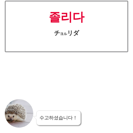
졸리다
チ
リダ
ヨル
수고하셨습니다！