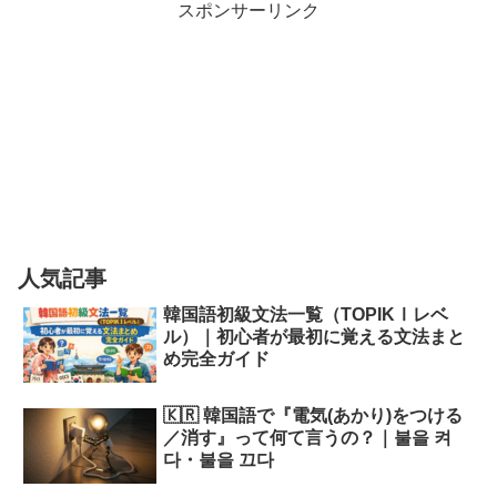
スポンサーリンク
人気記事
韓国語初級文法一覧（TOPIKⅠレベ
ル）｜初心者が最初に覚える文法まと
め完全ガイド
🇰🇷 韓国語で『電気(あかり)をつける
／消す』って何て言うの？｜불을 켜
다・불을 끄다