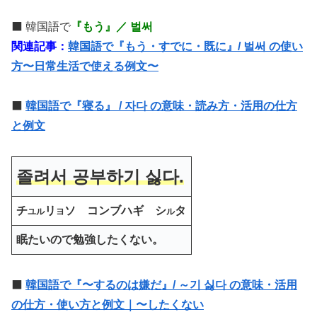
⬛️ 韓国語で
『もう』／ 벌써
関連記事：
韓国語で『もう・すでに・既に』/ 벌써 の使い
方〜日常生活で使える例文〜
⬛️
韓国語で『寝る』 / 자다 の意味・読み方・活用の仕方
と例文
졸려서 공부하기 싫다.
チ
リ
ソ コンブハギ シ
タ
ユル
ヨ
ル
眠たいので勉強したくない。
⬛️
韓国語で『〜するのは嫌だ』/ ～기 싫다 の意味・活用
の仕方・使い方と例文｜〜したくない