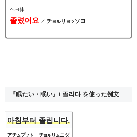
ヘヨ体
졸렸어요
チ
リ
ソヨ
／
ヨル
ヨ
ツ
『眠たい・眠い』/ 졸리다 を使った例文
아침부터 졸립니다.
アチ
プ
ト チ
リ
ニダ
ム
ツ
ヨル
ム