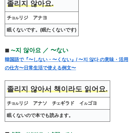
졸리지 않아요.
チ
リジ アナヨ
ヨル
眠くないです。(眠たくないです)
지 않아요 ／ 〜ない
⬛️
〜
韓国語で『〜しない・〜くない』/ 〜지 않다 の意味・活用
の仕方〜日常生活で使える例文〜
졸리지 않아서 책이라도 읽어요.
チ
リジ
アナソ チ
ギラド イ
ゴヨ
ヨル
エ
ル
眠くないので本でも読みます。