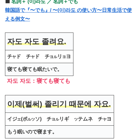
⬛️
名詞＋ (이)라도 ／ 名詞＋でも
韓国語で『〜でも』/ 〜(이)라도 の使い方〜日常生活で使
える例文〜
자도 자도 졸려요.
チ
ド チ
ド チ
リ
ヨ
ヤ
ヤ
ヨル
ヨ
寝ても寝ても眠たいで。
자도 자도：寝ても寝ても
이제(벌써) 졸리기 때문에 자요.
イジ
(ポ
ソ) チ
リギ
テムネ チ
ヨ
エ
ルツ
ヨル
ツ
ヤ
もう眠いので寝ます。