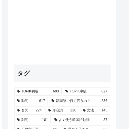
タグ
TOPIK初級
693
TOPIK中級
627
動詞
617
韓国語で何て言うの？
236
名詞
224
形容詞
220
文法
145
副詞
101
よく使う韓国語動詞
87