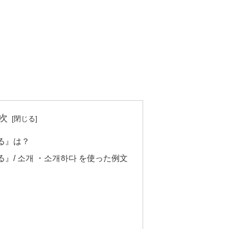
次
る』は？
』/ 소개 ・소개하다 を使った例文