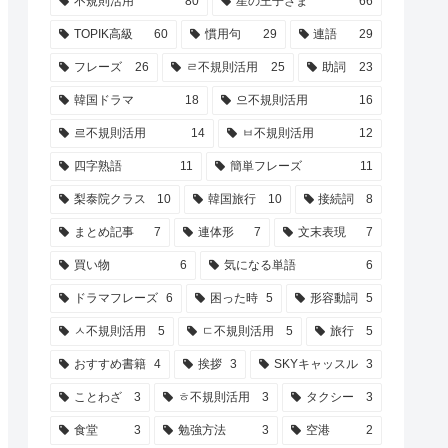
不規則活用
80
星の王子さま
66
TOPIK高級
60
慣用句
29
連語
29
フレーズ
26
ㄹ不規則活用
25
助詞
23
韓国ドラマ
18
으不規則活用
16
르不規則活用
14
ㅂ不規則活用
12
四字熟語
11
簡単フレーズ
11
梨泰院クラス
10
韓国旅行
10
接続詞
8
まとめ記事
7
連体形
7
文末表現
7
買い物
6
気になる単語
6
ドラマフレーズ
6
困った時
5
形容動詞
5
ㅅ不規則活用
5
ㄷ不規則活用
5
旅行
5
おすすめ書籍
4
挨拶
3
SKYキャッスル
3
ことわざ
3
ㅎ不規則活用
3
タクシー
3
食堂
3
勉強方法
3
空港
2