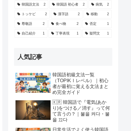
韓国語文法
2
韓国語 初心者
2
病気
2
トッケビ
2
漢字語
2
移動
2
尊敬語
2
食べ物
2
否定
1
自己紹介
1
丁寧表現
1
疑問文
1
人気記事
韓国語初級文法一覧
（TOPIKⅠレベル）｜初心
者が最初に覚える文法まと
め完全ガイド
🇰🇷 韓国語で『電気(あか
り)をつける／消す』って何
て言うの？｜불을 켜다・불
을 끄다
日常生活でよく使う韓国語