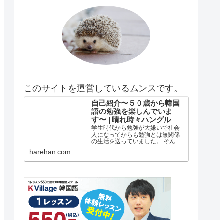
このサイトを運営しているムンスです。
自己紹介〜５０歳から韓国
語の勉強を楽しんでいま
す〜 | 晴れ時々ハングル
学生時代から勉強が大嫌いで社会
人になってからも勉強とは無関係
の生活を送っていました。 そんな
私がどうして韓国語の勉強を始め
harehan.com
たのか？ 自己紹介 年齢は５５歳で
す。 在日韓国人３世で小さい頃は
自分が韓国人とは全く知らずに小
学校低学年？の頃まで自