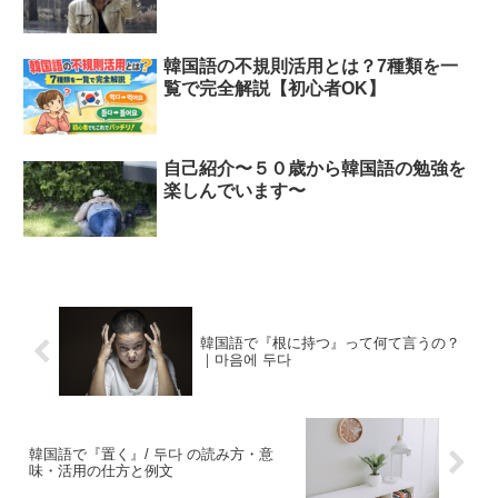
韓国語の不規則活用とは？7種類を一
覧で完全解説【初心者OK】
自己紹介〜５０歳から韓国語の勉強を
楽しんでいます〜
韓国語で『根に持つ』って何て言うの？
｜마음에 두다
韓国語で『置く』/ 두다 の読み方・意
味・活用の仕方と例文