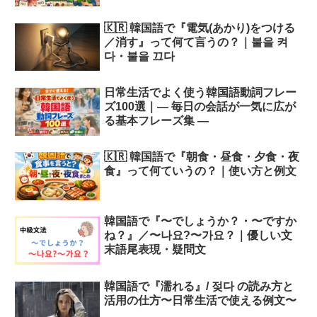
🇰🇷 韓国語で『電気(あかり)をつける
／消す』って何て言うの？｜불을 켜
다・불을 끄다
日常生活でよく使う韓国語動詞フレー
ズ100選｜― 毎日の会話が一気に広が
る基本フレーズ集 ―
🇰🇷 韓国語で『朝食・昼食・夕食・夜
食』って何ていうの？｜使い方と例文
韓国語で『〜でしょうか？・〜ですか
ね？』／〜나요?〜가요？｜優しい文
末語尾表現・疑問文
韓国語で『濡れる』/ 젖다 の読み方と
活用の仕方〜日常生活で使える例文〜