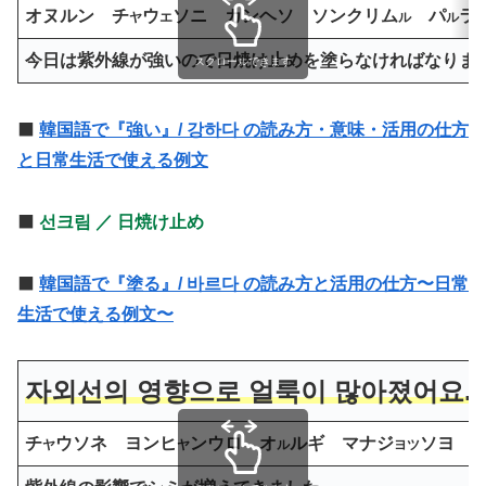
オヌルン チ
ウ
ソニ カンヘソ ソンクリム
パ
ラ
ヤ
エ
ル
ル
今日は紫外線が強いので日焼け止めを塗らなければなりま
スクロールできます
⬛️
韓国語で『強い』/ 강하다 の読み方・意味・活用の仕方
と日常生活で使える例文
⬛️
선크림 ／ 日焼け止め
⬛️
韓国語で『塗る』/ 바르다 の読み方と活用の仕方〜日常
生活で使える例文〜
자외선의 영향으로 얼룩이 많아졌어요.
チ
ウソネ ヨンヒ
ンウロ オ
ルギ マナジ
ソヨ
ヤ
ヤ
ル
ヨツ