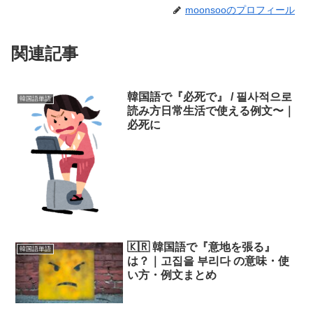
moonsooのプロフィール
関連記事
韓国語で『必死で』 / 필사적으로
韓国語単語
読み方日常生活で使える例文〜｜
必死に
🇰🇷 韓国語で『意地を張る』
韓国語単語
は？｜고집을 부리다 の意味・使
い方・例文まとめ