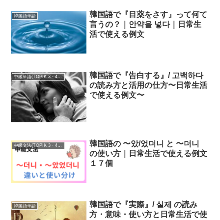
韓国語で『目薬をさす』って何て
韓国語単語
言うの？｜안약을 넣다｜日常生
活で使える例文
韓国語で『告白する』/ 고백하다
中級単語(TOPIK 3・4級)
の読み方と活用の仕方〜日常生活
で使える例文〜
韓国語の 〜았/었더니 と 〜더니
中級文法(TOPIK 3・4級)
の使い方｜日常生活で使える例文
１７個
韓国語で『実際』/ 실제 の読み
韓国語単語
方・意味・使い方と日常生活で使