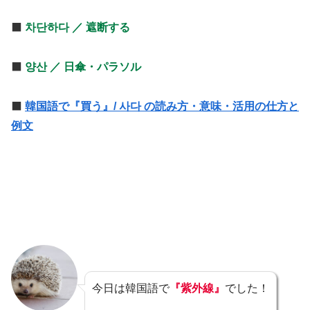
⬛️
차단하다 ／ 遮断する
⬛️
양산 ／ 日傘・パラソル
⬛️
韓国語で『買う』/ 사다 の読み方・意味・活用の仕方と
例文
今日は韓国語で
『紫外線』
でした！