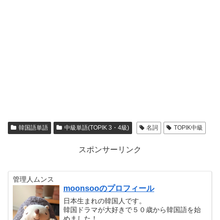
韓国語単語
中級単語(TOPIK 3・4級)
名詞
TOPIK中級
スポンサーリンク
管理人ムンス
moonsooのプロフィール
日本生まれの韓国人です。
韓国ドラマが大好きで５０歳から韓国語を始
めました！