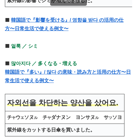
紫外線の影響でシミが増えてきました。
スクロールできます
⬛️
韓国語で『影響を受ける』/ 영향을 받다 の活用の仕
方〜日常生活で使える例文〜
⬛️
얼룩 ／ シミ
⬛️
많아지다 ／ 多くなる・増える
韓国語で『多い』/ 많다 の意味・読み方と活用の仕方〜日
常生活で使える例文〜
자외선을 차단하는 양산을 샀어요.
チ
ウ
ソ
ヌ
チ
ダナヌン ヨンサヌ
サ
ソヨ
ヤ
エ
ル
ヤ
ル
ツ
紫外線をカットする日傘を買いました。