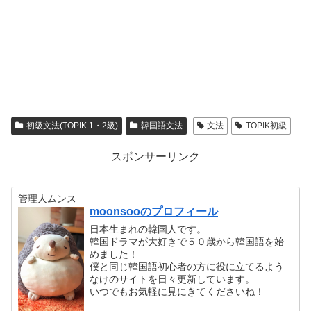
初級文法(TOPIK 1・2級)
韓国語文法
文法
TOPIK初級
スポンサーリンク
管理人ムンス
moonsooのプロフィール
日本生まれの韓国人です。
韓国ドラマが大好きで５０歳から韓国語を始
めました！
僕と同じ韓国語初心者の方に役に立てるよう
なけのサイトを日々更新しています。
いつでもお気軽に見にきてくださいね！