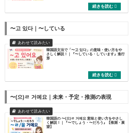
〜고 있다｜〜している
韓国語文法で「〜고 있다」の意味・使い方をや
さしく解説！｜『〜している・しています』進行
形
〜(으)ㄹ 거예요｜未来・予定・推測の表現
韓国語の 〜(으)ㄹ 거예요 意味と使い方をやさし
く解説！｜『〜でしょう・〜だろう』【推測・展
望】