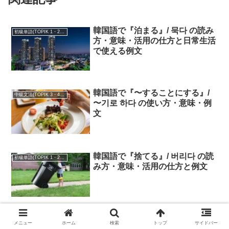
韓国語で『泊まる』/ 묵다 の読み
初級単語(TOPIK 1・2級)
方・意味・活用の仕方と日常生活
で使える例文
韓国語で『〜することにする』/
中級文法(TOPIK 3・4級)
〜기로 하다 の使い方・意味・例
文
韓国語で『捨てる』/ 버리다 の読
初級単語(TOPIK 1・2級)
み方・意味・活用の仕方と例文
韓国語の「〜네요/〜ですね」と
初級文法(TOPIK 1・2級)
メニュー
ホーム
検索
トップ
サイドバー