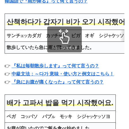
韓国語で『雨が降る』って何て言うの？
산책하다가 갑자기 비가 오기 시작했어요
サンチ
カダガ カ
チ
ギ ピガ オギ シジ
ケ
ソヨ
エツ
プ
ヤ
ヤ
ツ
散歩していたら急に雨が降ってきました。
スクロールできます
👉
『私は毎朝散歩します』って何て言うの？
👉
中級文法：～다가 意味・使い方と例文はこちら！
👉
『急にお腹が痛くなった』って何て言うの？
배가 고파서 밥을 먹기 시작했어요.
ペガ コ
パソ パブ
モ
キ シジ
ケ
ソヨ
ツ
ル
ツ
ヤツ
ツ
お腹が空いたのでご飯を食べ始めました。