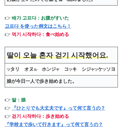
👉
배가 고프다：お腹がすいた
고프다 を使った例文はこちら！
👉
먹기 시작하다：食べ始める
딸이 오늘 혼자 걷기 시작했어요.
タリ オヌ
ホンジ
コ
キ シジ
ケ
ソヨ
ツ
ル
ヤ
ツ
ヤツ
ツ
娘が今日一人で歩き始めました。
👉
딸：娘
👉
『ひとりでも大丈夫です』って何て言うの？
👉
걷기 시작하다：歩き始める
『学校まで歩いて行きます』って何て言うの？