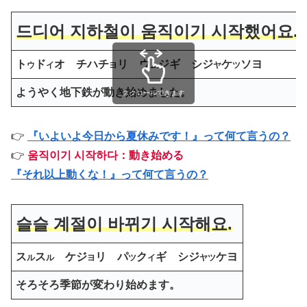
드디어 지하철이 움직이기 시작했어요.
ト
ド
オ チハチ
リ ウ
ジギ シジ
ケ
ソヨ
ウ
イ
ヨ
ム
ヤ
ツ
ようやく地下鉄が動き始めました。
スクロールできます
👉
『いよいよ今日から夏休みです！』って何て言うの？
👉
움직이기 시작하다：動き始める
『それ以上動くな！』って何て言うの？
슬슬 계절이 바뀌기 시작해요.
ス
ス
ケジ
リ パ
ク
ギ シジ
ケヨ
ル
ル
ヨ
ツ
イ
ヤツ
そろそろ季節が変わり始めます。