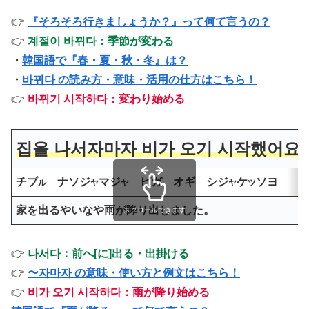
👉
『そろそろ行きましょうか？』って何て言うの？
👉
계절이 바뀌다：季節が変わる
・
韓国語で『春・夏・秋・冬』は？
・
바뀌다 の読み方・意味・活用の仕方はこちら！
👉
바뀌기 시작하다：変わり始める
집을 나서자마자 비가 오기 시작했어요.
チブ
ナソジ
マジ
ピガ オギ シジ
ケ
ソヨ
ル
ヤ
ヤ
ヤ
ツ
家を出るやいなや雨が降り出しました。
スクロールできます
👉
나서다：
前
へ[に]
出
る・
出掛
ける
👉
〜자마자 の意味・使い方と例文はこちら！
👉
비가 오기 시작하다：雨が降り始める