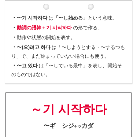
・
〜기 시작하다
は
「〜し始める」
という意味。
・
動詞の語幹＋기 시작하다
の形で作る。
・
動作や状態の開始を表す。
・
〜(으)려고 하다
は「〜しようとする・〜するつも
り」で、まだ始まっていない場合にも使う。
・
〜고 있다
は「〜している最中」を表し、開始そ
のものではない。
～기 시작하다
〜ギ シジ
カダ
ヤツ