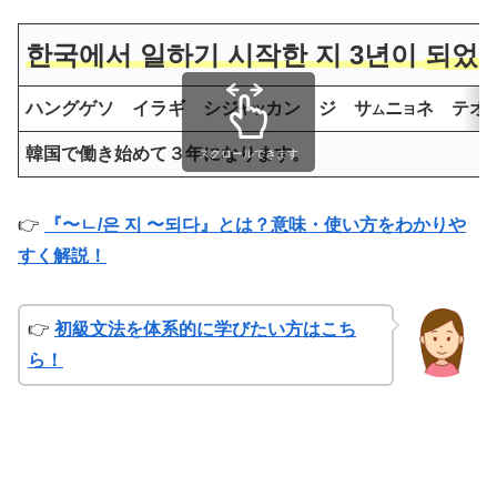
한국에서 일하기 시작한 지 3년이
되었어
ハングゲソ イラギ シジ
カン ジ サ
ニ
ネ テオ
ヤツ
ム
ヨ
韓国で働き始めて３年になります。
スクロールできます
👉
『〜ㄴ/은 지 〜되다』とは？意味・使い方をわかりや
すく解説！
👉
初級文法を体系的に学びたい方はこち
ら！