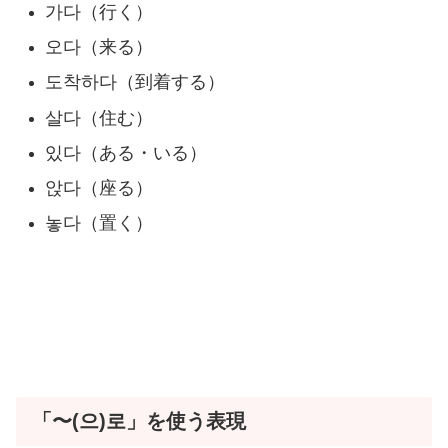
가다（行く）
오다（来る）
도착하다（到着する）
살다（住む）
있다（ある・いる）
앉다（座る）
놓다（置く）
「〜(으)로」を使う表現