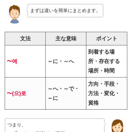
まずは違いを簡単にまとめます。
文法
主な意味
ポイント
到着する場
〜에
～に・～へ
所・存在する
場所・時間
方向・手段・
～へ・～で・
〜(으)로
方法・変化・
～に
資格
つまり、