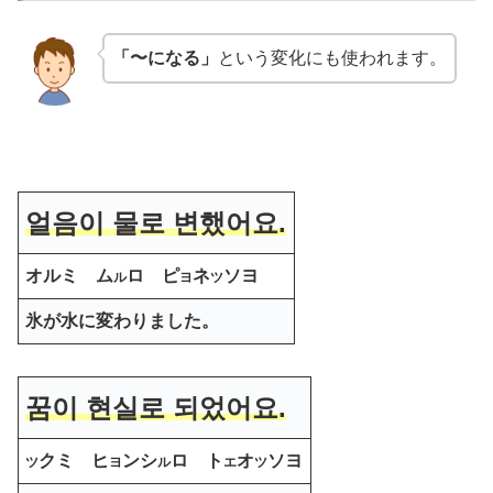
「〜になる」
という変化にも使われます。
얼음이 물로 변했어요.
オルミ ム
ロ ピ
ネ
ソヨ
ル
ヨ
ツ
氷が水に変わりました。
꿈이 현실로 되었어요.
クミ ヒ
ンシ
ロ ト
オ
ソヨ
ツ
ヨ
ル
エ
ツ