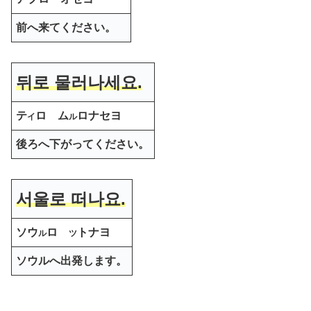
前へ来てください。
뒤로 물러나세요.
テ
ロ ム
ロナセヨ
イ
ル
後ろへ下がってください。
서울로 떠나요.
ソウ
ロ
トナヨ
ル
ツ
ソウルへ出発します
。