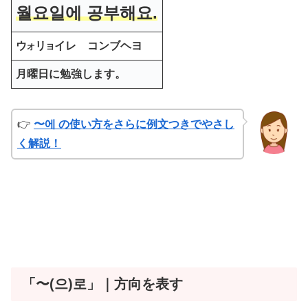
월요일에 공부해요.
ウ
リ
イレ コンブヘヨ
オ
ヨ
月曜日に勉強します。
👉
〜에 の使い方をさらに例文つきでやさし
く解説！
「〜(으)로」｜方向を表す