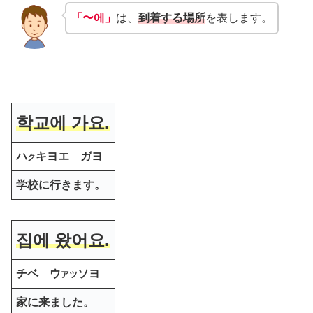
「〜에」
は、
到着する場所
を表します。
학교에 가요.
ハ
キヨエ ガヨ
ク
学校に行きます。
집에 왔어요.
チベ ウ
ソヨ
アツ
家に来ました。