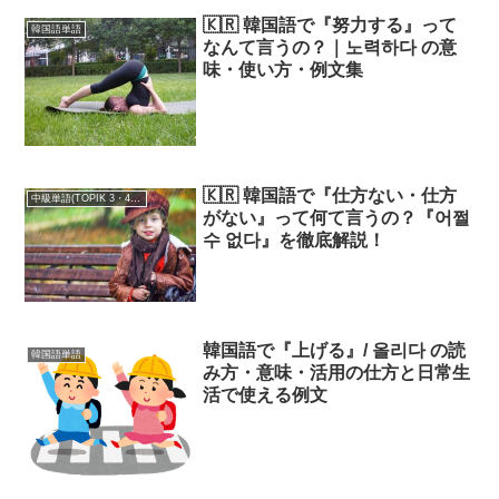
🇰🇷 韓国語で『努力する』って
韓国語単語
なんて言うの？｜노력하다 の意
味・使い方・例文集
🇰🇷 韓国語で『仕方ない・仕方
中級単語(TOPIK 3・4級)
がない』って何て言うの？『어쩔
수 없다』を徹底解説！
韓国語で『上げる』/ 올리다 の読
韓国語単語
み方・意味・活用の仕方と日常生
活で使える例文