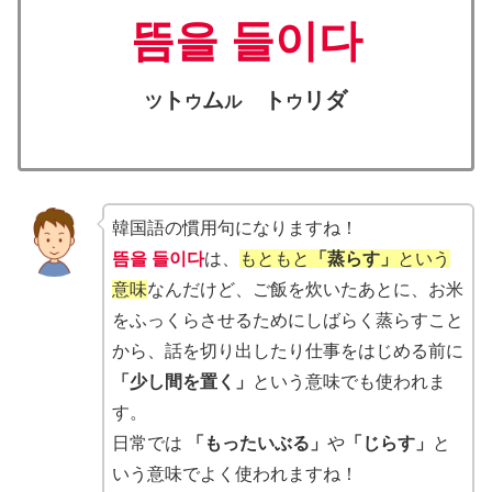
뜸을 들이다
ト
ム
ト
リダ
ツ
ウ
ル
ウ
韓国語の慣用句になりますね！
뜸을 들이다
は、
もともと
「蒸らす」
という
意味
なんだけど、ご飯を炊いたあとに、お米
をふっくらさせるためにしばらく蒸らすこと
から、話を切り出したり仕事をはじめる前に
「少し間を置く」
という意味でも使われま
す。
日常では
「もったいぶる」
や
「じらす」
と
いう意味でよく使われますね！