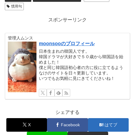
慣用句
スポンサーリンク
管理人ムンス
moonsooのプロフィール
日本生まれの韓国人です。
韓国ドラマが大好きで５０歳から韓国語を始
めました！
僕と同じ韓国語初心者の方に役に立てるよう
なけのサイトを日々更新しています。
いつでもお気軽に見にきてくださいね！
シェアする
X
Facebook
はてブ