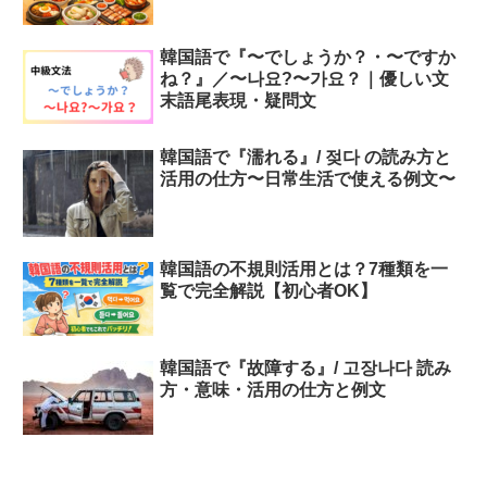
韓国語で『〜でしょうか？・〜ですか
ね？』／〜나요?〜가요？｜優しい文
末語尾表現・疑問文
韓国語で『濡れる』/ 젖다 の読み方と
活用の仕方〜日常生活で使える例文〜
韓国語の不規則活用とは？7種類を一
覧で完全解説【初心者OK】
韓国語で『故障する』/ 고장나다 読み
方・意味・活用の仕方と例文