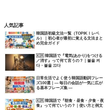
人気記事
韓国語初級文法一覧（TOPIKⅠレベ
ル）｜初心者が最初に覚える文法まと
め完全ガイド
🇰🇷 韓国語で『電気(あかり)をつける
／消す』って何て言うの？｜불을 켜
다・불을 끄다
日常生活でよく使う韓国語動詞フレー
ズ100選｜― 毎日の会話が一気に広が
る基本フレーズ集 ―
🇰🇷 韓国語で『朝食・昼食・夕食・夜
食』って何ていうの？｜使い方と例文