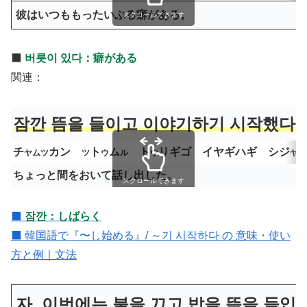
彼はいつももったいぶる癖がある。
スクロールできます
⬛️
버릇이 있다：癖がある
関連：
잠깐 뜸을 들이고 이야기하기 시작했다.
チ
カン
ト
ム
ト
リギ
ゴ
イヤギハギ シジ
ヤムツ
ツ
ウ
ル
ウ
ヤ
ちょっと間をおいて話し出した。
スクロールできます
⬛️
잠깐：しばらく
⬛️
韓国語で『〜し始める』/ ～기 시작하다 の 意味・使い
方と例｜文法
자, 이번에는 불을 끄고 밥을 뜸을 들입