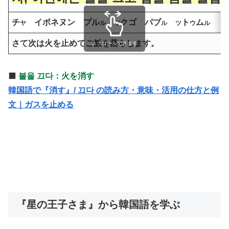
チ
イボネヌン プル
クゴ パブ
ト
ム
ト
ヤ
ル
ツ
ル
ツ
ウ
ル
さて次は火を止めてご飯を蒸らします。
スクロールできます
⬛️
불을 끄다：火を消す
韓国語で『消す』/ 끄다 の読み方・意味・活用の仕方と例
文｜ガスを止める
『星の王子さま』から韓国語を学ぶ