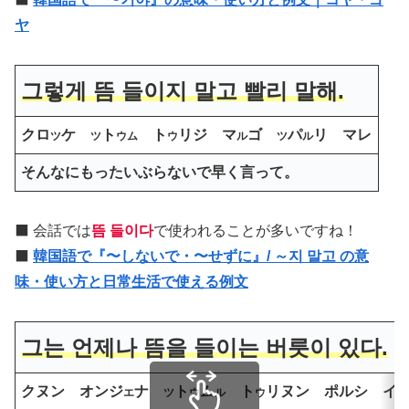
ヤ
그렇게 뜸 들이지 말고 빨리 말해.
クロ
ケ
ト
ト
リジ マ
ゴ
パ
リ マレ
ツ
ツ
ウム
ウ
ル
ツ
ル
そんなにもったいぶらないで早く言って。
⬛️ 会話では
뜸 들이다
で使われることが多いですね！
⬛️
韓国語で『〜しないで・〜せずに』/ ～지 말고 の意
味・使い方と日常生活で使える例文
그는 언제나 뜸을 들이는 버릇이 있다.
クヌン オンジ
ナ
ト
ム
ト
リヌン ポルシ イ
エ
ツ
ウ
ル
ウ
ツ