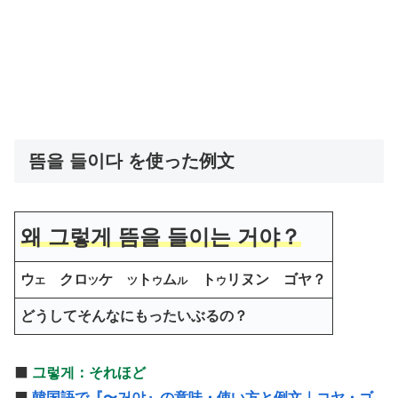
뜸을 들이다 を使った例文
왜 그렇게 뜸을 들이는 거야？
ウ
クロ
ケ
ト
ム
ト
リヌン ゴヤ？
エ
ツ
ツ
ウ
ル
ウ
どうしてそんなにもったいぶるの？
⬛️
그렇게：それほど
⬛️
韓国語で『〜거야』の意味・使い方と例文｜コヤ・ゴ