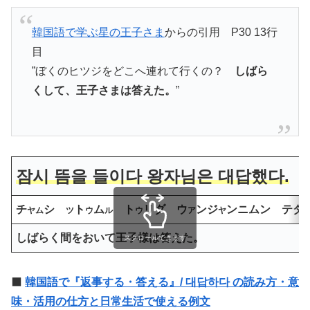
韓国語で学ぶ星の王子さま
からの引用 P30 13行
目
”ぼくのヒツジをどこへ連れて行くの？
しばら
くして、王子さまは答えた。
”
잠시 뜸을 들이다 왕자님은 대답했다.
チ
シ
ト
ム
ト
リダ ウ
ンジ
ンニムン テダ
ヤム
ツ
ウ
ル
ウ
ア
ヤ
しばらく間をおいて王子様は答えた。
スクロールできます
⬛️
韓国語で『返事する・答える』/ 대답하다 の読み方・意
味・活用の仕方と日常生活で使える例文