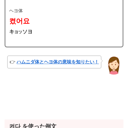
ヘヨ体
켰어요
キ
ソヨ
ヨツ
👉
ハムニダ体とヘヨ体の意味を知りたい！
켜다 を使った例文