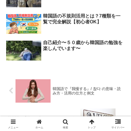
韓国語の不規則活用とは？7種類を一
覧で完全解説【初心者OK】
自己紹介〜５０歳から韓国語の勉強を
楽しんでいます〜
韓国語で『我慢する』/ 참다 の意味・読
み方・活用の仕方と例文
韓国語で『遊びに来てください』って何
て言うの？｜使い方と例文
メニュー
ホーム
検索
トップ
サイドバー