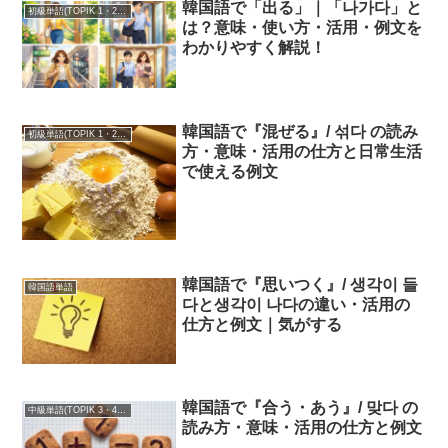
韓国語で「出る」｜「나가다」と
初級単語(TOPIK 1・2級)
は？意味・使い方・活用・例文を
わかりやすく解説！
韓国語で『混ぜる』/ 섞다 の読み
初級単語(TOPIK 1・2級)
方・意味・活用の仕方と日常生活
で使える例文
韓国語で『思いつく』/ 생각이 들
韓国語単語
다と생각이 나다の違い・活用の
仕方と例文｜気がする
韓国語で『合う・あう』/ 맞다 の
中級単語(TOPIK 3・4級)
読み方・意味・活用の仕方と例文