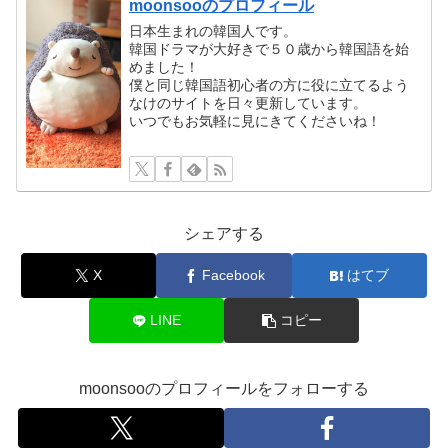
moonsooのプロフィール
日本生まれの韓国人です。
韓国ドラマが大好きで５０歳から韓国語を始
めました！
僕と同じ韓国語初心者の方に役に立てるよう
なけのサイトを日々更新しています。
いつでもお気軽に見にきてくださいね！
シェアする
X
Facebook
はてブ
LINE
コピー
moonsooのプロフィールをフォローする