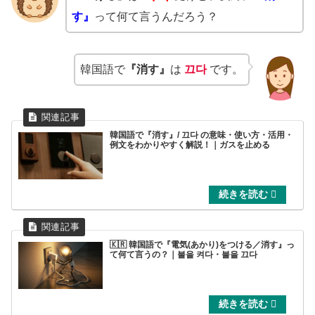
す』
って何て言うんだろう？
韓国語で
『消す』
は
끄다
です。
韓国語で『消す』/ 끄다 の意味・使い方・活用・
例文をわかりやすく解説！｜ガスを止める
🇰🇷 韓国語で『電気(あかり)をつける／消す』っ
て何て言うの？｜불을 켜다・불을 끄다