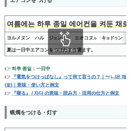
エアコンをつける
여름에는 하루 종일 에어컨을 켜둔 채로 
ヨルメヌン ハル ジ
ンイ
エオコヌ
キ
ド
ン 
ヨ
ル
ル
ヨ
ウ
夏は一日中エアコンをつけたまま寝ます。
スクロールできます
👉
하루 종일：一日中
👉
『電気をつけっぱなし』って何て言うの？｜〜ㄴ/은 채
(로)｜意味・使い方と例文
👉
『寝る』 / 자다 の意味・読み方・活用の仕方と例文
蝋燭をつける・灯す