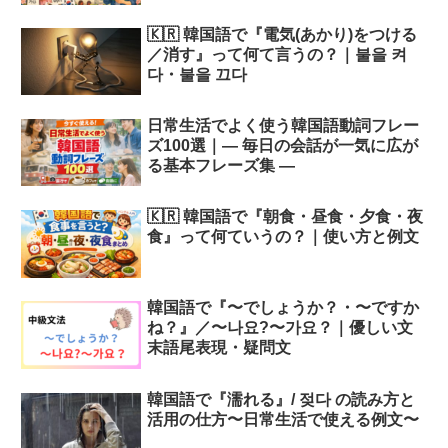
🇰🇷 韓国語で『電気(あかり)をつける
／消す』って何て言うの？｜불을 켜
다・불을 끄다
日常生活でよく使う韓国語動詞フレー
ズ100選｜― 毎日の会話が一気に広が
る基本フレーズ集 ―
🇰🇷 韓国語で『朝食・昼食・夕食・夜
食』って何ていうの？｜使い方と例文
韓国語で『〜でしょうか？・〜ですか
ね？』／〜나요?〜가요？｜優しい文
末語尾表現・疑問文
韓国語で『濡れる』/ 젖다 の読み方と
活用の仕方〜日常生活で使える例文〜