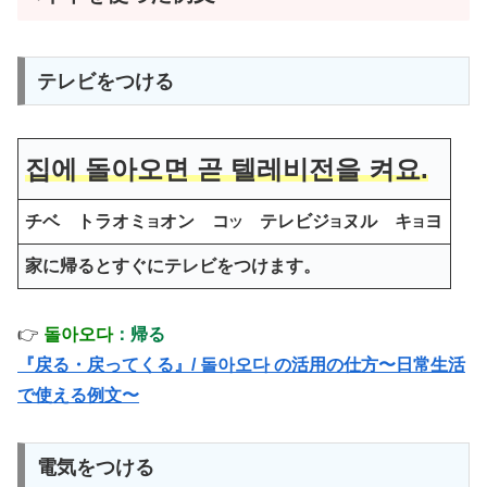
テレビをつける
집에 돌아오면 곧 텔레비전을 켜요.
チベ トラオミ
オン コ
テレビジ
ヌル キ
ヨ
ヨ
ツ
ヨ
ヨ
家に帰るとすぐにテレビをつけます。
👉
돌아오다
：帰る
『戻る・戻ってくる』/ 돌아오다 の活用の仕方〜日常生活
で使える例文〜
電気をつける