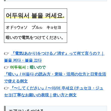
어두워서 불을 켜세요.
オド
ウ
ソ プル
キ
セヨ
ウ
オ
ル
ヨ
暗いので電気をつけてください。
👉
『電気(あかり)をつける／消す』って何て言うの？｜
불을 켜다・불을 끄다
👉
어두워서
：暗いので
『暗い』/ 어둡다 の読み方・意味・活用の仕方と日常生活
で使える例文
👉
『〜してください』/ 〜아/어 주세요 (チュセヨ・ジュ
セヨ)丁寧なお願いの表現｜使い方と例文