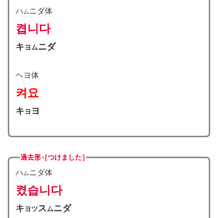
ハ
ニダ体
ム
켭니다
キ
ニダ
ヨム
ヘヨ体
켜요
キ
ヨ
ヨ
過去形［つけました］
ハ
ニダ体
ム
켰습니다
キ
ス
ニダ
ヨツ
ム