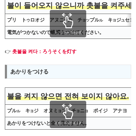
불이 들어오지 않으니까 촛불을 켜주세요
プリ ト
ロオジ アヌニ
カ チ
プル
キ
ジ
セヨ
ウ
ツ
ヨツ
ル
ヨ
ユ
電気がつかないので蝋燭をつけてください。
スクロールできます
👉
촛불을 켜다：ろうそくを灯す
あかりをつける
불을 켜지 않으면 전혀 보이지 않아요.
プル
キ
ジ オヌミ
ン チ
ニ
ポイジ アナヨ
ル
ヨ
ヨ
ヨ
ヨ
あかりをつけないと全く見えません。
スクロールできます