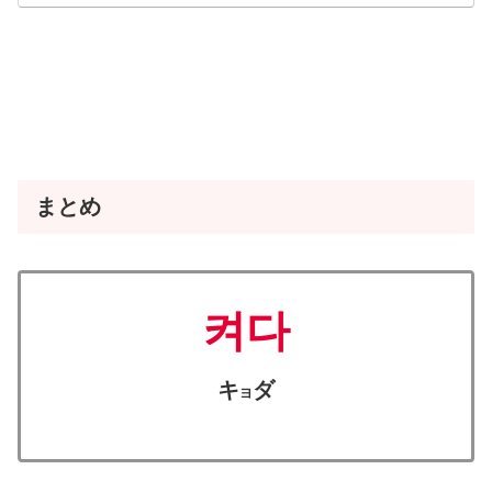
まとめ
켜다
キ
ダ
ヨ