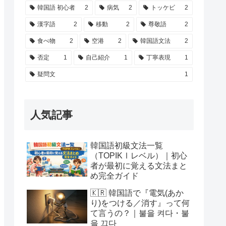
韓国語 初心者
2
病気
2
トッケビ
2
漢字語
2
移動
2
尊敬語
2
食べ物
2
空港
2
韓国語文法
2
否定
1
自己紹介
1
丁寧表現
1
疑問文
1
人気記事
韓国語初級文法一覧
（TOPIKⅠレベル）｜初心
者が最初に覚える文法まと
め完全ガイド
🇰🇷 韓国語で『電気(あか
り)をつける／消す』って何
て言うの？｜불을 켜다・불
을 끄다