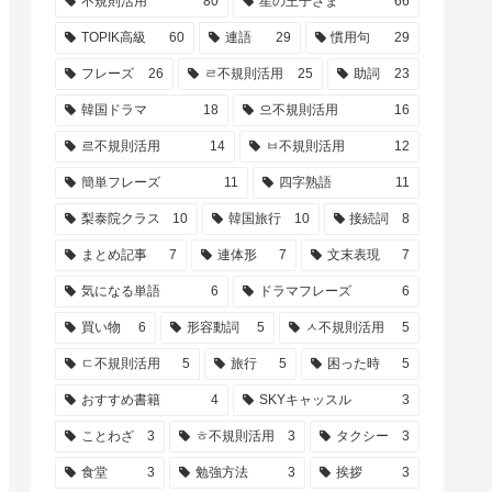
不規則活用
80
星の王子さま
66
TOPIK高級
60
連語
29
慣用句
29
フレーズ
26
ㄹ不規則活用
25
助詞
23
韓国ドラマ
18
으不規則活用
16
르不規則活用
14
ㅂ不規則活用
12
簡単フレーズ
11
四字熟語
11
梨泰院クラス
10
韓国旅行
10
接続詞
8
まとめ記事
7
連体形
7
文末表現
7
気になる単語
6
ドラマフレーズ
6
買い物
6
形容動詞
5
ㅅ不規則活用
5
ㄷ不規則活用
5
旅行
5
困った時
5
おすすめ書籍
4
SKYキャッスル
3
ことわざ
3
ㅎ不規則活用
3
タクシー
3
食堂
3
勉強方法
3
挨拶
3