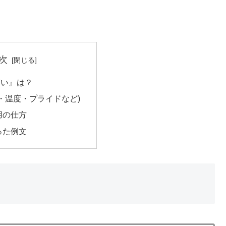
次
高い』は？
・温度・プライドなど)
用の仕方
った例文