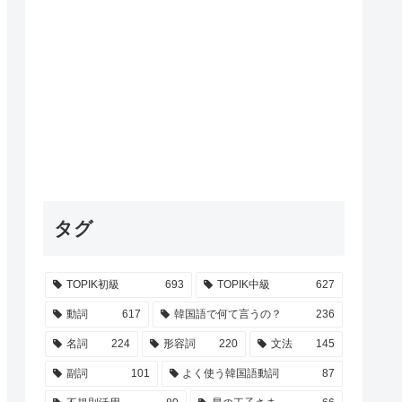
タグ
TOPIK初級
693
TOPIK中級
627
動詞
617
韓国語で何て言うの？
236
名詞
224
形容詞
220
文法
145
副詞
101
よく使う韓国語動詞
87