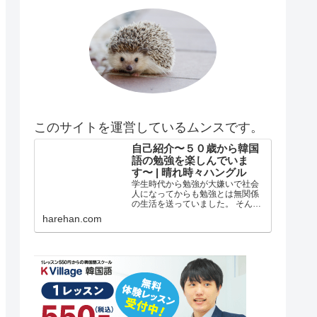
このサイトを運営しているムンスです。
自己紹介〜５０歳から韓国
語の勉強を楽しんでいま
す〜 | 晴れ時々ハングル
学生時代から勉強が大嫌いで社会
人になってからも勉強とは無関係
の生活を送っていました。 そんな
私がどうして韓国語の勉強を始め
harehan.com
たのか？ 自己紹介 年齢は５５歳で
す。 在日韓国人３世で小さい頃は
自分が韓国人とは全く知らずに小
学校低学年？の頃まで自