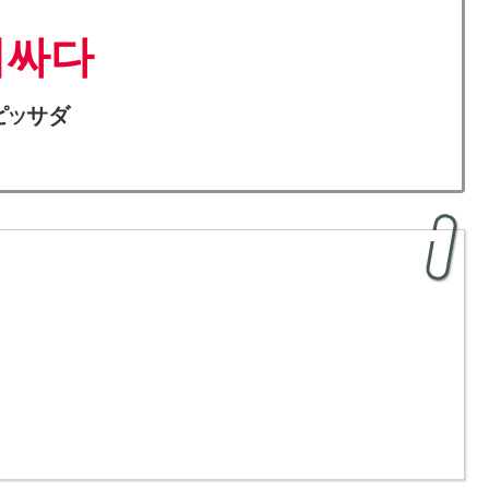
비싸다
ピ
サダ
ツ