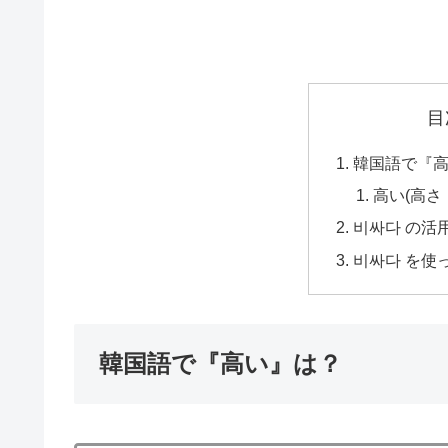
目
韓国語で『
高い(高さ
비싸다 の活
비싸다 を使
韓国語で『高い』は？