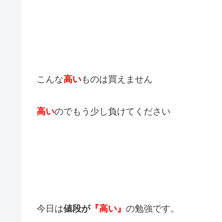
こんな
高い
ものは買えません
高い
のでもう少し負けてください
今日は
値段が
『高い』
の勉強です。