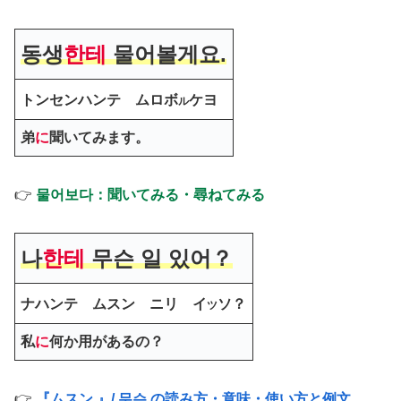
동생
한테
물어볼게요.
トンセンハンテ ムロボ
ケヨ
ル
弟
に
聞いてみます。
👉
물어보다：聞いてみる・尋ねてみる
나
한테
무슨 일 있어？
ナハンテ ムスン ニリ イ
ソ？
ツ
私
に
何か用があるの？
👉
『ムスン 』/ 무슨 の読み方・意味・使い方と例文