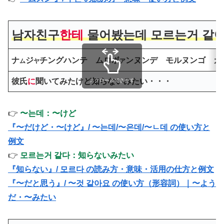
남자친구
한테
물어봤는데 모르는거 같
ナ
ジ
チングハンテ ムロボ
ンヌンデ モルヌンゴ カ
ム
ヤ
ア
彼氏
に
聞いてみたけど知らないみたい・・・
スクロールできます
👉
〜는데：〜けど
『〜だけど・〜けど』/ 〜는데/〜은데/〜ㄴ데 の使い方と
例文
👉
모르는거 같다：知らないみたい
『知らない』/ 모르다 の読み方・意味・活用の仕方と例文
『〜だと思う』/ 〜것 같아요 の使い方（形容詞）｜〜よう
だ・〜みたい