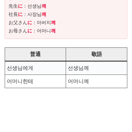
先生
に
：선생님
께
社長
に
：사장님
께
お父さん
に
：아버지
께
お母さん
に
：어머니
께
普通
敬語
선생님에게
선생님께
어머니한테
어머니께