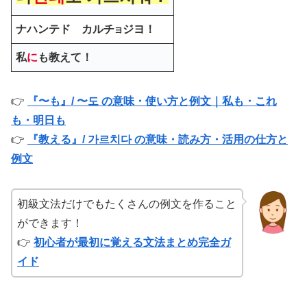
ナハンテド カルチ
ジヨ！
ヨ
私
に
も教えて！
👉
『〜も』/ 〜도 の意味・使い方と例文｜私も・これ
も・明日も
👉
『教える』/ 가르치다 の意味・読み方・活用の仕方と
例文
初級文法だけでもたくさんの例文を作ること
ができます！
👉
初心者が最初に覚える文法まとめ完全ガ
イド