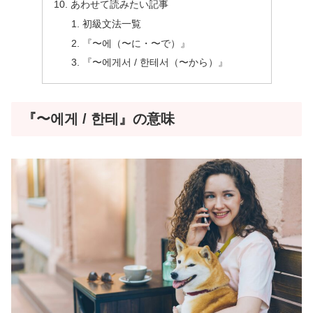
あわせて読みたい記事
初級文法一覧
『〜에（〜に・〜で）』
『〜에게서 / 한테서（〜から）』
『〜에게 / 한테』の意味