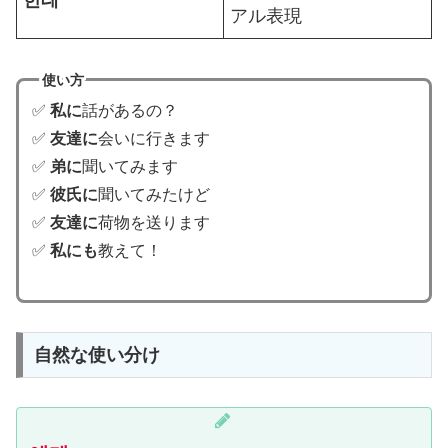
アル表現
使い方
✅
私に
話があるの？
✅
友達に
会いに行きます
✅
弟に
聞いてみます
✅
彼氏に
聞いてみたけど
✅
友達に
荷物を送ります
✅
私にも
教えて！
自然な使い分け