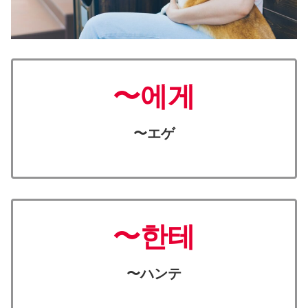
〜에게
〜エゲ
〜한테
〜ハンテ