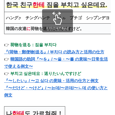
한국 친구
한테
짐을 부치고 싶은데요.
ハング
チングハンテ チム
プチゴ シ
プンデヨ
ク
ル
ツ
韓国の友達
に
荷物を送りたいんですけど。
スクロールできます
👉
荷物を送る：짐을 부치다
『(荷物・郵便物)送る』/ 부치다 の読み方と活用の仕方
👉
韓国語の助詞『〜を』/ 〜을・〜를 の意味〜日常生活
で使える例文〜
👉
부치고 싶은데요：送りたいんですけど
『〜したい』/ 〜고 싶다 の意味・活用の仕方と例文
『〜だけど・〜けど』/ 〜는데/〜은데/〜ㄴ데 の使い方と
例文
나
한테
도 가르쳐줘！