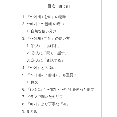
目次
『〜에게 / 한테』の意味
〜에게・〜한테 の違い
自然な使い分け
『〜에게 / 한테』の使い方
① 人に「あげる」
② 人に「聞く・話す」
③ 人に「電話する」
『〜에』との違い
『〜에게서 / 한테서』も重要！
例文
『(人)に』/ 〜에게・〜한테 を使った例文
ドラマで聞いたセリフ
『에게』より丁寧な『께』
まとめ