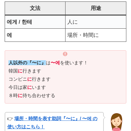
文法
用途
에게 / 한테
人に
에
場所・時間に
人以外の『〜に』
は
〜에
を使います！
韓国
に
行きます
コンビニ
に
行きます
今日は家
に
います
８時
に
待ち合わせする
👉
場所・時間を表す助詞『〜に』/ 〜에 の
使い方はこちら！