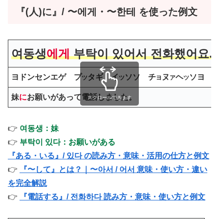
『(人)に』/ 〜에게・〜한테 を使った例文
여동생
에게
부탁이 있어서 전화했어요.
ヨドンセンエゲ プ
タギ イ
ソソ チ
ヌ
ヘ
ソヨ
ツ
ツ
ヨ
ア
ツ
妹
に
お願いがあって電話しました。
スクロールできます
👉
여동생：妹
👉
부탁이 있다：お願いがある
『ある・いる』/ 있다 の読み方・意味・活用の仕方と例文
👉
『〜して』とは？｜〜아서 / 어서 意味・使い方・違い
を完全解説
👉
『電話する』/ 전화하다 読み方・意味・使い方と例文