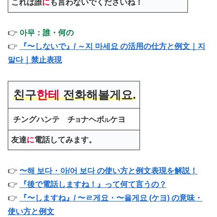
これは誰
に
も言わないでくださいね！
👉
아무：誰・何の
👉
『〜しないで』/ ～지 마세요 の活用の仕方と例文｜지
말다｜禁止表現
친구
한테
전화해볼게요.
チングハンテ チ
ナヘボ
ケヨ
ヨ
ル
友達
に
電話してみます。
👉
〜해 보다・아/어 보다 の使い方と例文表現を解説！
👉
『後で電話しますね！』って何て言うの？
👉
『〜しますね』/ 〜ㄹ게요・〜을게요 (ケヨ) の意味・
使い方と例文