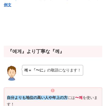
例文
『에게』より丁寧な『께』
께 = 「〜に」
の敬語になります！
自分よりも地位の高い人や年上の方
には
〜께
を使いま
す！