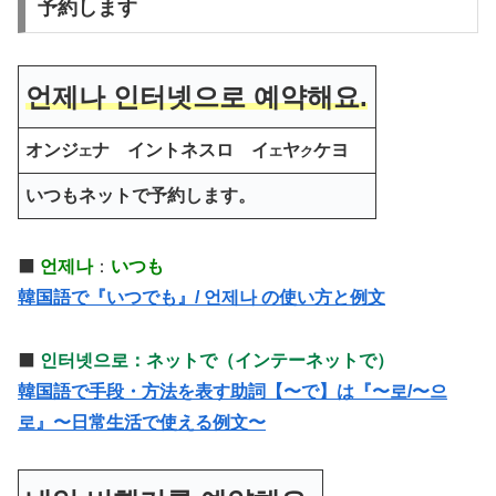
予約します
언제나 인터넷으로
예약해요.
オンジ
ナ イントネスロ イ
ヤ
ケヨ
エ
エ
ク
いつもネットで予約します。
⬛️
언제나
：
いつも
韓国語で『いつでも』/ 언제나 の使い方と例文
⬛️
인터넷으로：ネットで（インテーネットで）
韓国語で手段・方法を表す助詞【〜で】は『〜로/〜으
로』〜日常生活で使える例文〜