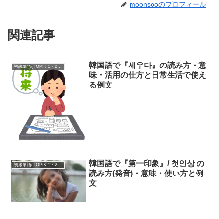
moonsooのプロフィール
関連記事
韓国語で『세우다』の読み方・意
初級単語(TOPIK 1・2級)
味・活用の仕方と日常生活で使え
る例文
韓国語で『第一印象』/ 첫인상 の
初級単語(TOPIK 1・2級)
読み方(発音)・意味・使い方と例
文