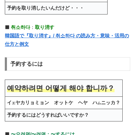
予約を取り消したいんだけど・・・
⬛️
취소하다
：
取り消す
韓国語で『取り消す』/ 취소하다 の読み方・意味・活用の
仕方と例文
予約するには
예약하려면 어떻게 해야 합니까？
イ
ヤカリョミョン オットケ ヘヤ ハ
ニッカ？
エ
ム
予約するにはどうすればいいですか？
⬛️
〜으려면/〜려면：〜するには