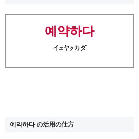
예약하다
イ
ヤ
カダ
エ
ク
예약하다 の活用の仕方