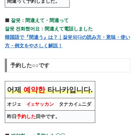
間違って予約しました。
⬛️
잘못：間違えて・間違って
잘못 전화했어요：間違えて電話しました
韓国語で『間違う』は？｜잘못되다の読み方・意味・使い
方・例文をやさしく解説！
予約した○○です
어제
예약한
타나카입니다.
オジェ
イ
ヤッカン
タナカイ
ニダ
エ
ム
昨日
予約した
田中です。