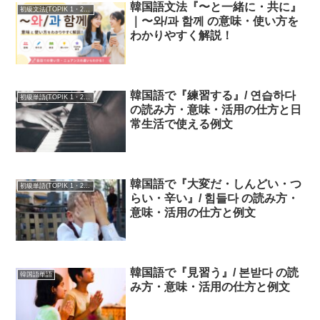
韓国語文法『〜と一緒に・共に』
初級文法(TOPIK 1・2級)
｜〜와/과 함께 の意味・使い方を
わかりやすく解説！
韓国語で『練習する』/ 연습하다
初級単語(TOPIK 1・2級)
の読み方・意味・活用の仕方と日
常生活で使える例文
韓国語で『大変だ・しんどい・つ
初級単語(TOPIK 1・2級)
らい・辛い』/ 힘들다 の読み方・
意味・活用の仕方と例文
韓国語で『見習う』/ 본받다 の読
韓国語単語
み方・意味・活用の仕方と例文