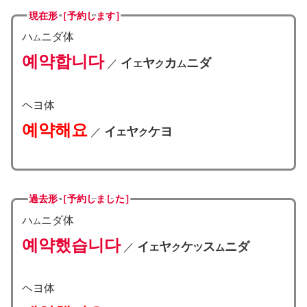
現在形［予約します］
ハ
ニダ体
ム
예약합니다
イ
ヤ
カ
ニダ
／
エ
ク
ム
ヘヨ体
예약해요
イ
ヤ
ケヨ
／
エ
ク
過去形［予約しました］
ハ
ニダ体
ム
예약했습니다
イ
ヤ
ケ
ス
ニダ
／
エ
ク
ツ
ム
ヘヨ体