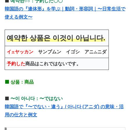
⬛️
예약한○○：予約した〇〇
韓国語の『連体形』を学ぶ｜動詞・形容詞｜〜日常生活で
使える例文〜
예약한 상품은 이것이 아닙니다.
イ
ヤッカン
サンプムン
イゴシ アニ
ニダ
エ
ム
予約した
商品
はこれではないです。
⬛️ 상품：
商品
⬛️
〜이
아니다：〜ではない
韓国語で『〜でない・違う』/ 아니다 (アニダ) の意味・活
用の仕方と例文