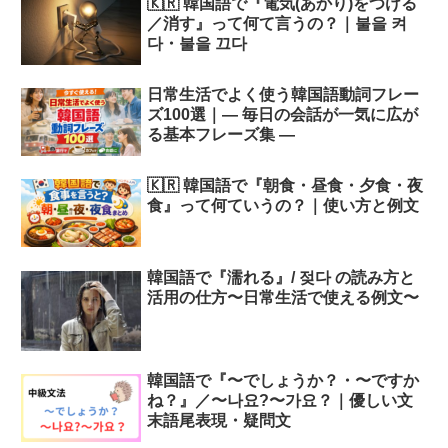
🇰🇷 韓国語で『電気(あかり)をつける
／消す』って何て言うの？｜불을 켜
다・불을 끄다
日常生活でよく使う韓国語動詞フレー
ズ100選｜― 毎日の会話が一気に広が
る基本フレーズ集 ―
🇰🇷 韓国語で『朝食・昼食・夕食・夜
食』って何ていうの？｜使い方と例文
韓国語で『濡れる』/ 젖다 の読み方と
活用の仕方〜日常生活で使える例文〜
韓国語で『〜でしょうか？・〜ですか
ね？』／〜나요?〜가요？｜優しい文
末語尾表現・疑問文