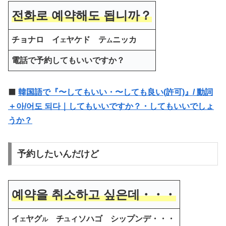
전화로 예약해도 됩니까？
チョナロ イ
ヤケド テ
ニッカ
エ
ム
電話で予約してもいいですか？
⬛️
韓国語で『〜してもいい・〜しても良い(許可)』/ 動詞
＋아/어도 되다｜してもいいですか？・してもいいでしょ
うか？
予約したいんだけど
예약을 취소하고 싶은데・・・
イ
ヤグ
チ
ィソハゴ シップンデ・・・
エ
ル
ユ