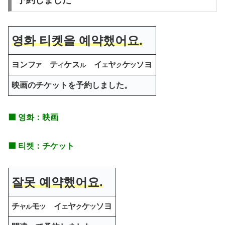
予約しました
영화 티켓을
예약했어요.
ヨンフ
テ
ケス
イ
ヤ
ケ
ソヨ
ア
イ
ル
エ
ク
ツ
映画のチケットを予約しました。
⬛️ 영화：
映画
⬛️ 티켓：
チケット
잘못 예약했어요.
チ
モ
イ
ヤ
ケ
ソヨ
ヤル
ツ
エ
ク
ツ