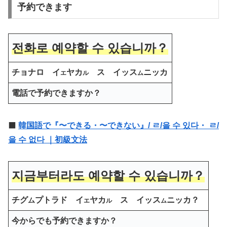
予約できます
전화로 예약할 수 있습니까？
チョナロ イ
ヤカ
ス イッス
ニッカ
エ
ル
ム
電話で予約できますか？
⬛️
韓国語で『〜できる・〜できない』/ ㄹ/을 수 있다・ ㄹ/
을 수 없다 ｜初級文法
지금부터라도 예약할 수 있습니까？
チグ
プトラド イ
ヤカ
ス イッス
ニッカ？
ム
エ
ル
ム
今からでも予約できますか？