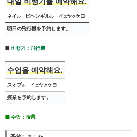
내일 비행기를
예약해요.
ネイ
ピヘンギル
イ
ヤ
ケヨ
ル
ル
エ
ク
明日の飛行機を予約します。
⬛️
비행기：飛行機
수업을 예약해요.
スオブ
イ
ヤ
ケヨ
ル
エ
ク
授業を予約します。
⬛️ 수업：
授業