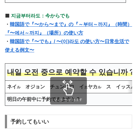
⬛️
지금부터라도：今からでも
・
韓国語で『〜から〜まで』の『～부터～까지』（時間）
『〜에서～까지』（場所）の使い方
・
韓国語で『〜でも』/ 〜(이)라도 の使い方〜日常生活で
使える例文〜
내일 오전 중으로 예약할 수 있습니까？
ネイ
オジョン チュンウロ イ
ヤカ
ス イッス
ル
エ
ル
ム
明日の午前中に予約できますか？
スクロールできます
予約してもいい