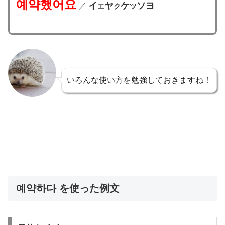
예약했어요
イ
ヤ
ケ
ソヨ
／
エ
ク
ツ
いろんな使い方を勉強しておきますね！
예약하다 を使った例文