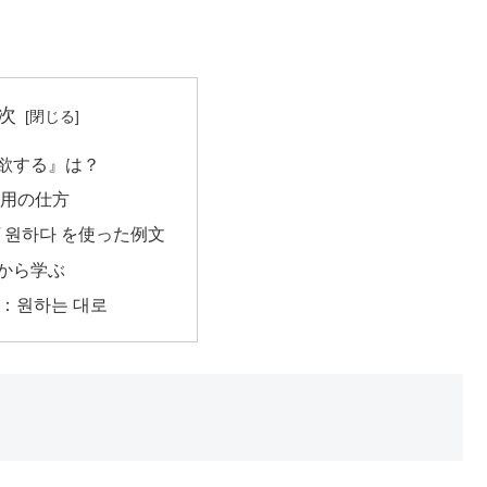
次
欲する』は？
活用の仕方
 원하다 を使った例文
から学ぶ
：원하는 대로