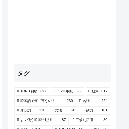
タグ
TOPIK初級
693
TOPIK中級
627
動詞
617
韓国語で何て言うの？
236
名詞
224
形容詞
220
文法
145
副詞
101
よく使う韓国語動詞
87
不規則活用
80