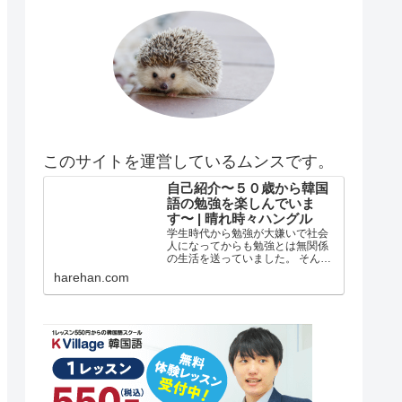
このサイトを運営しているムンスです。
自己紹介〜５０歳から韓国
語の勉強を楽しんでいま
す〜 | 晴れ時々ハングル
学生時代から勉強が大嫌いで社会
人になってからも勉強とは無関係
の生活を送っていました。 そんな
私がどうして韓国語の勉強を始め
harehan.com
たのか？ 自己紹介 年齢は５５歳で
す。 在日韓国人３世で小さい頃は
自分が韓国人とは全く知らずに小
学校低学年？の頃まで自