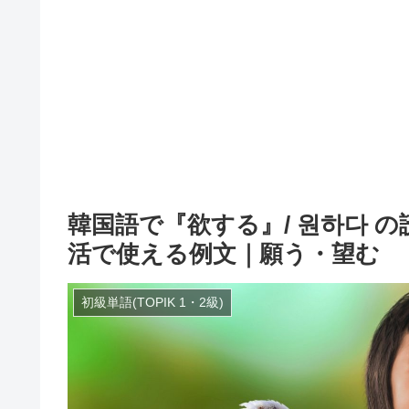
韓国語で『欲する』/ 원하다 
活で使える例文｜願う・望む
初級単語(TOPIK 1・2級)