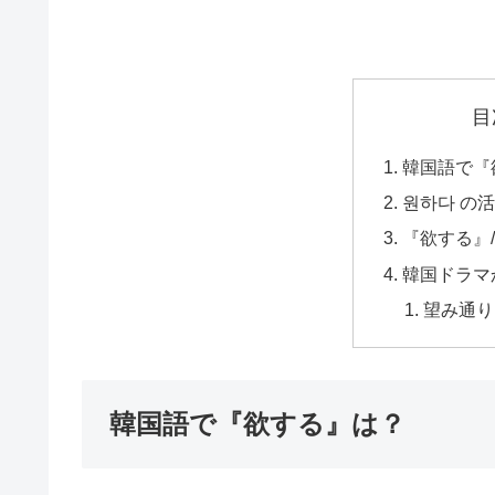
目
韓国語で『
원하다 の
『欲する』/
韓国ドラマ
望み通り
韓国語で『欲する』は？