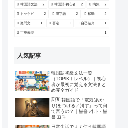
韓国語文法
2
韓国語 初心者
2
病気
2
トッケビ
2
漢字語
2
移動
2
疑問文
1
否定
1
自己紹介
1
丁寧表現
1
人気記事
韓国語初級文法一覧
（TOPIKⅠレベル）｜初心
者が最初に覚える文法まと
め完全ガイド
🇰🇷 韓国語で『電気(あか
り)をつける／消す』って何
て言うの？｜불을 켜다・불
을 끄다
日常生活でよく使う韓国語