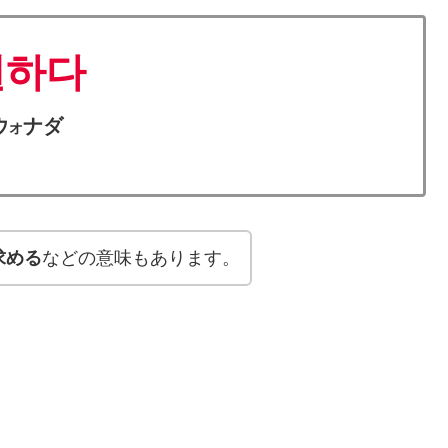
원하다
ウ
ナダ
オ
求める
などの意味もあります。