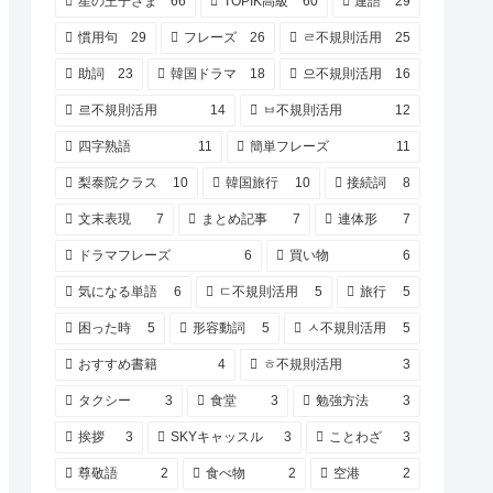
星の王子さま
66
TOPIK高級
60
連語
29
慣用句
29
フレーズ
26
ㄹ不規則活用
25
助詞
23
韓国ドラマ
18
으不規則活用
16
르不規則活用
14
ㅂ不規則活用
12
四字熟語
11
簡単フレーズ
11
梨泰院クラス
10
韓国旅行
10
接続詞
8
文末表現
7
まとめ記事
7
連体形
7
ドラマフレーズ
6
買い物
6
気になる単語
6
ㄷ不規則活用
5
旅行
5
困った時
5
形容動詞
5
ㅅ不規則活用
5
おすすめ書籍
4
ㅎ不規則活用
3
タクシー
3
食堂
3
勉強方法
3
挨拶
3
SKYキャッスル
3
ことわざ
3
尊敬語
2
食べ物
2
空港
2