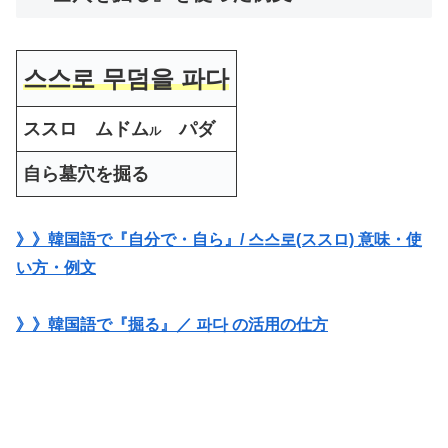
스스로
무덤
을 파다
ススロ ムドム
パダ
ル
自ら墓穴を掘る
》》韓国語で『自分で・自ら』/ 스스로(ススロ) 意味・使
い方・例文
》》韓国語で『掘る』／ 파다 の活用の仕方