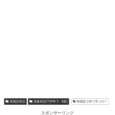
韓国語単語
高級単語(TOPIK 5・6級)
韓国語で何て言うの？
スポンサーリンク