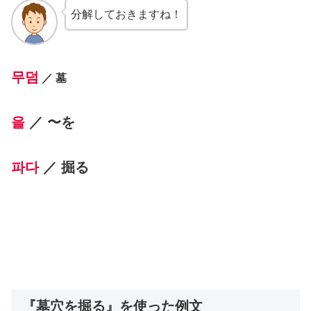
分解しておきますね！
무덤
／ 墓
을
／ 〜を
파다
／ 掘る
『墓穴を掘る』を使った例文