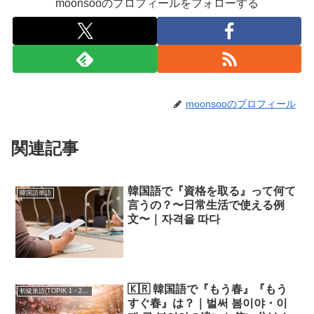
moonsooのプロフィールをフォローする
moonsooのプロフィール
関連記事
韓国語で『資格を取る』って何て
韓国語単語
言うの？〜日常生活で使える例
文〜｜
자격을 따다
🇰🇷 韓国語で『もう春』『もう
初級単語(TOPIK 1・2級)
すぐ春』は？｜벌써 봄이야・이