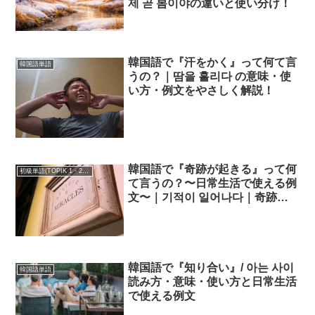
제 곧 봄이야の違いと使い分け！
韓国語で『汗をかく』って何て言
韓国語単語
うの？｜땀을 흘리다 の意味・使
い方・例文をやさしく解説！
韓国語で『奇跡が起きる』って何
初級単語(TOPIK 1・2級)
て言うの？〜日常生活で使える例
文〜｜기적이 일어나다｜奇跡を
起こす
韓国語で『知り合い』/ 아는 사이
韓国語単語
読み方・意味・使い方と日常生活
で使える例文