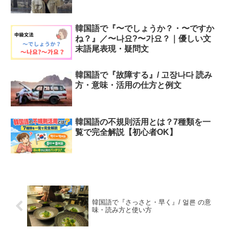
韓国語で『〜でしょうか？・〜ですか
ね？』／〜나요?〜가요？｜優しい文
末語尾表現・疑問文
韓国語で『故障する』/ 고장나다 読み
方・意味・活用の仕方と例文
韓国語の不規則活用とは？7種類を一
覧で完全解説【初心者OK】
韓国語で『さっさと・早く』/ 얼른 の意
味・読み方と使い方