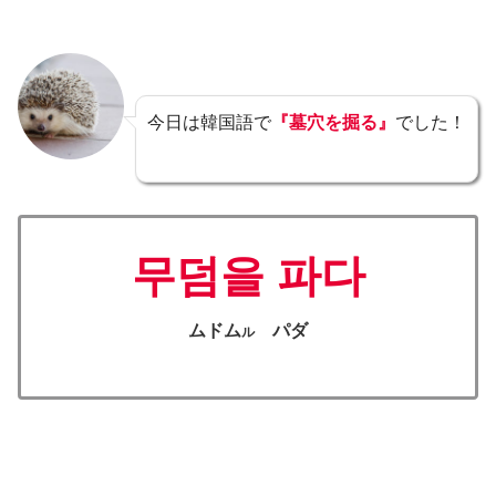
今日は韓国語で
『墓穴を掘る』
でした！
무덤을 파다
ムドム
パダ
ル