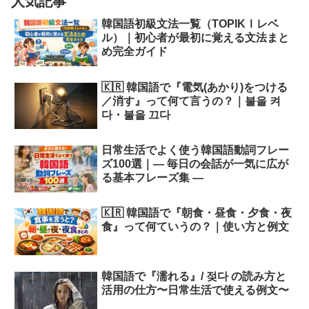
人気記事
韓国語初級文法一覧（TOPIKⅠレベ
ル）｜初心者が最初に覚える文法まと
め完全ガイド
🇰🇷 韓国語で『電気(あかり)をつける
／消す』って何て言うの？｜불을 켜
다・불을 끄다
日常生活でよく使う韓国語動詞フレー
ズ100選｜― 毎日の会話が一気に広が
る基本フレーズ集 ―
🇰🇷 韓国語で『朝食・昼食・夕食・夜
食』って何ていうの？｜使い方と例文
韓国語で『濡れる』/ 젖다 の読み方と
活用の仕方〜日常生活で使える例文〜